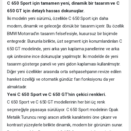
C 650 Sport için tamamen yeni, dinamik bir tasarım ve C
650 GT için detaylı hassas dokunuşlar.
İki modelin yeni sürümü, özellikle C 650 Sport için daha
modern, dinamik ve geleceğe dönük bir tasarım içerir. Bu özellik
BMW Motorrad’ın tasarım felsefesiyle, kusursuz bir biçimde
entegredir. Bununla birlikte, üst segment için konumlandırılan C
650 GT modelinde, yeni arka yan kaplama panellerine ve arka
ışık ünitesine ince dokunuşlar yapılmıştır. İki modelde de yeni
tasarım gösterge paneli ve yeni gidon kaplaması kullanılmıştır.
Diğer yeni özellikler arasında orta sehpasehpanın revize edilen
hareket özelliği ve otomatik gündüz farı fonksiyonu da yer
almaktadır.
Yeni C 650 Sport ve C 650 GT'nin çekici renkleri.
C 650 Sport ve C 650 GT modellerinin her biri üç renk
seçeneğiyle piyasaya sürülüyor. C 650 Sport modelinin Opak
Metalik Turuncu rengi aracın atletik karakterini öne çıkarır ve
kontrast yüzeylerle birlikte dinamik, modern bir görünüm sunar.