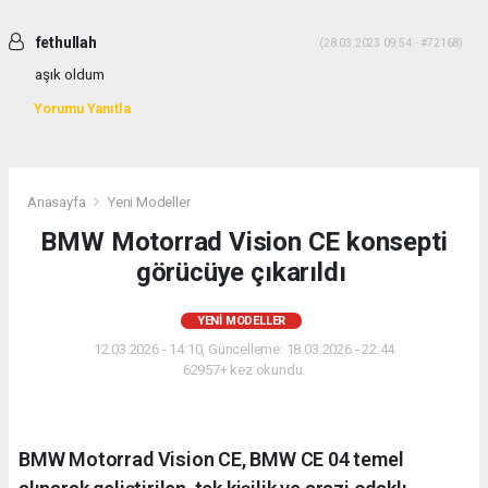
fethullah
(28.03.2023 09:54 - #72168)
aşık oldum
Yorumu Yanıtla
Anasayfa
Yeni Modeller
BMW Motorrad Vision CE konsepti
görücüye çıkarıldı
YENI MODELLER
12.03.2026 - 14:10, Güncelleme: 18.03.2026 - 22:44
62957+ kez okundu.
BMW Motorrad Vision CE, BMW CE 04 temel