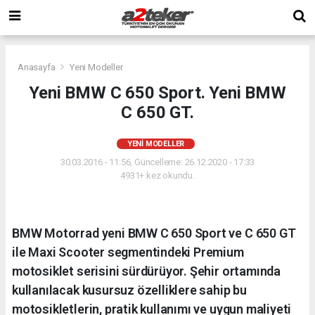
Anasayfa
Yeni Modeller
Yeni BMW C 650 Sport. Yeni BMW
C 650 GT.
YENI MODELLER
30.03.2016 - 11:56, Güncelleme: 26.12.2020 - 17:33
4931+ kez okundu.
BMW Motorrad yeni BMW C 650 Sport ve C 650 GT
ile Maxi Scooter segmentindeki Premium
motosiklet serisini sürdürüyor. Şehir ortamında
kullanılacak kusursuz özelliklere sahip bu
motosikletlerin, pratik kullanımı ve uygun maliyeti