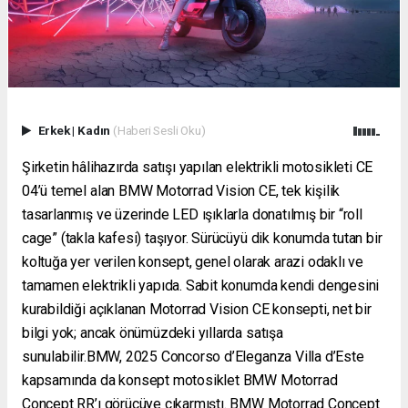
Erkek
|
Kadın
(Haberi Sesli Oku)
Şirketin hâlihazırda satışı yapılan elektrikli motosikleti CE
04’ü temel alan BMW Motorrad Vision CE, tek kişilik
tasarlanmış ve üzerinde LED ışıklarla donatılmış bir “roll
cage” (takla kafesi) taşıyor. Sürücüyü dik konumda tutan bir
koltuğa yer verilen konsept, genel olarak arazi odaklı ve
tamamen elektrikli yapıda. Sabit konumda kendi dengesini
kurabildiği açıklanan Motorrad Vision CE konsepti, net bir
bilgi yok; ancak önümüzdeki yıllarda satışa
sunulabilir.BMW, 2025 Concorso d’Eleganza Villa d’Este
kapsamında da konsept motosiklet BMW Motorrad
Concept RR’ı görücüye çıkarmıştı. BMW Motorrad Concept