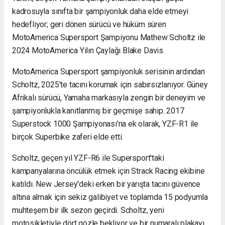
kadrosuyla sınıfta bir şampiyonluk daha elde etmeyi
hedefliyor; geri dönen sürücü ve hüküm süren
MotoAmerica Supersport Şampiyonu Mathew Scholtz ile
2024 MotoAmerica Yılın Çaylağı Blake Davis.
MotoAmerica Supersport şampiyonluk serisinin ardından
Scholtz, 2025'te tacını korumak için sabırsızlanıyor. Güney
Afrikalı sürücü, Yamaha markasıyla zengin bir deneyim ve
şampiyonlukla kanıtlanmış bir geçmişe sahip. 2017
Superstock 1000 Şampiyonası'na ek olarak, YZF-R1 ile
birçok Superbike zaferi elde etti.
Scholtz, geçen yıl YZF-R6 ile Supersport'taki
kampanyalarına öncülük etmek için Strack Racing ekibine
katıldı. New Jersey'deki erken bir yarışta tacını güvence
altına almak için sekiz galibiyet ve toplamda 15 podyumla
muhteşem bir ilk sezon geçirdi. Scholtz, yeni
motosikletiyle dört gözle bekliyor ve bir numaralı plakayı