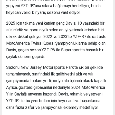
yepyeni YZF-R9'una sıkıca bağlamayı hedefliyor, bu da
heyecan verici bir yarış sezonu vaat ediyor.
2025 için takıma yeni katılan genç Davis, 18 yaşındaki bir
sürücüdür ve sporun yükselen en iyi yeteneklerinden biri
olarak dikkat çekiyor. 2022 ve 2023'te YZF-R7 ile üst üste
MotoAmerica Twins Kupası Şampiyonluklarına sahip olan
Davis, geçen sezon YZF-R6 ile Supersport'ta başarılı bir
çaylak dönemi geçirdi.
Sezonu New Jersey Motorsports Park'ta şık bir şekilde
tamamlayarak, sınıfındaki ilk galibiyetini aldı ve yılı
şampiyonada toplam yedi podyumla üçüncü olarak kapattı.
Ayrıca, gösterdiği başarılar nedeniyle 2024 MotoAmerica
Yılın Çaylağı unvanını kazandı. Davis, takımla ve yepyeni
YZF-R9 ile bu yeni bölüm için heyecanlı ve başarılarına
daha fazla zafer ve şampiyonluk eklemeyi hedefliyor.