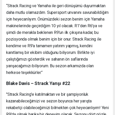
“Strack Racing ve Yamaha ile geri dönüşümü duyurmaktan
daha mutlu olamazdım. Supersport unvanını savunabildiğim
için heyecanlıyım. Önümüzdeki sezon benim için Yamaha
makinelerinde geçirdiğim 10 yıl olacak. R1'den R6'ya ve
şimdi de merakla beklenen R9'un ilk çıkışına kadar, bu
pozisyonda olmak benim için bir onur. Strack Racing ile
kendime ve R9'a tamamen yatırım yapmış, kendini
kanıtlamış bir ekibim olduğunu biliyorum. Birlikte iyi
çalıştığımızı gösterdik ve sahanın ön saflarında
yarışacağımızı biliyorum. Bu sezon arkamızda olan
herkese teşekkürler.”
Blake Davis – Strack Yarışı #22
"Strack Racing'e katılmaktan ve bir şampiyonluk
kazanabileceğimizi ve sezon boyunca her yarışta
rekabetçi olabileceğimizi bilmekten çok heyecanlıyım! Yeni
R9'da olmak harika bir deneyim olacak. Sezonu dört gözle