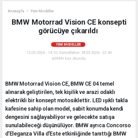
Anasayfa
Yeni Modeller
BMW Motorrad Vision CE konsepti
görücüye çıkarıldı
YENI MODELLER
12.03.2026 - 14:10, Güncelleme: 18.03.2026 - 22:44
62949+ kez okundu.
BMW Motorrad Vision CE, BMW CE 04 temel
alınarak geliştirilen, tek kişilik ve arazi odaklı
elektrikli bir konsept motosiklettir. LED ışıklı takla
kafesine sahip olan model, sabit konumda kendi
dengesini sağlayabiliyor ve gelecekte satışa
sunulabileceği düşünülüyor. BMW ayrıca Concorso
d’Eleganza Villa d’Este etkinliğinde tanıttığı BMW