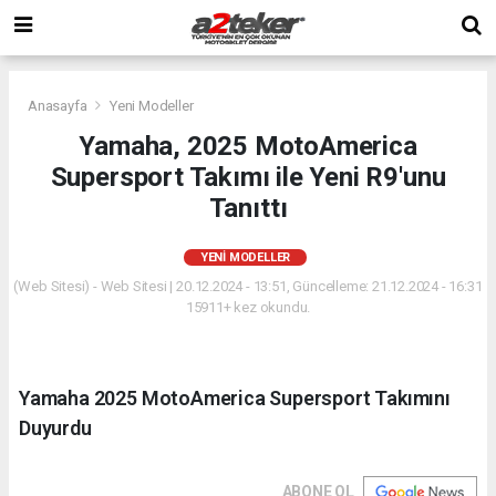
Anasayfa
Yeni Modeller
Yamaha, 2025 MotoAmerica
Supersport Takımı ile Yeni R9'unu
Tanıttı
YENI MODELLER
(Web Sitesi) - Web Sitesi | 20.12.2024 - 13:51, Güncelleme: 21.12.2024 - 16:31
15911+ kez okundu.
Yamaha 2025 MotoAmerica Supersport Takımını
Duyurdu
ABONE OL