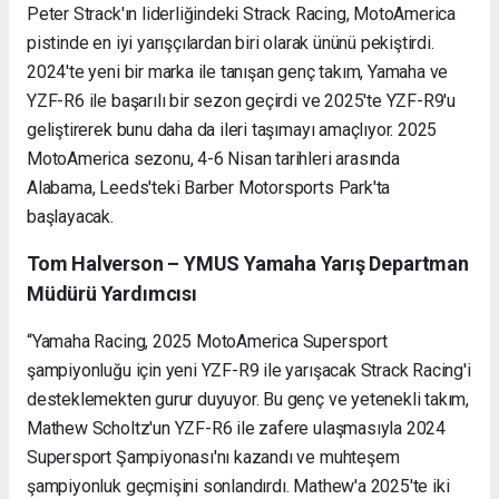
Peter Strack'ın liderliğindeki Strack Racing, MotoAmerica
pistinde en iyi yarışçılardan biri olarak ününü pekiştirdi.
2024'te yeni bir marka ile tanışan genç takım, Yamaha ve
YZF-R6 ile başarılı bir sezon geçirdi ve 2025'te YZF-R9'u
geliştirerek bunu daha da ileri taşımayı amaçlıyor. 2025
MotoAmerica sezonu, 4-6 Nisan tarihleri arasında
Alabama, Leeds'teki Barber Motorsports Park'ta
başlayacak.
Tom Halverson – YMUS Yamaha Yarış Departman
Müdürü Yardımcısı
“Yamaha Racing, 2025 MotoAmerica Supersport
şampiyonluğu için yeni YZF-R9 ile yarışacak Strack Racing'i
desteklemekten gurur duyuyor. Bu genç ve yetenekli takım,
Mathew Scholtz'un YZF-R6 ile zafere ulaşmasıyla 2024
Supersport Şampiyonası'nı kazandı ve muhteşem
şampiyonluk geçmişini sonlandırdı. Mathew'a 2025'te iki