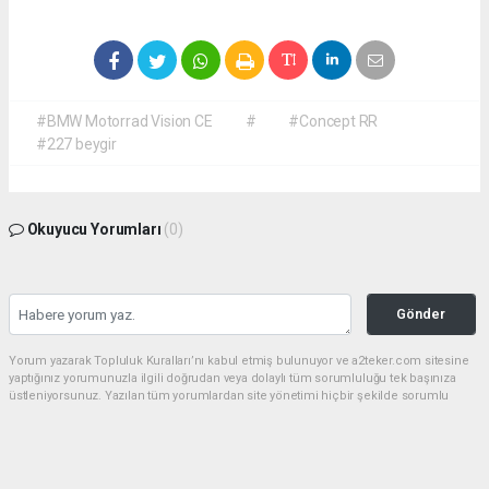
#BMW Motorrad Vision CE
#
#Concept RR
#227 beygir
Okuyucu Yorumları
(0)
Gönder
Yorum yazarak Topluluk Kuralları’nı kabul etmiş bulunuyor ve a2teker.com sitesine
yaptığınız yorumunuzla ilgili doğrudan veya dolaylı tüm sorumluluğu tek başınıza
üstleniyorsunuz. Yazılan tüm yorumlardan site yönetimi hiçbir şekilde sorumlu
tutulamaz.