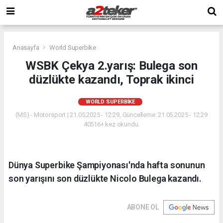
Anasayfa
World Superbike
WSBK Çekya 2.yarış: Bulega son
düzlükte kazandı, Toprak ikinci
WORLD SUPERBIKE
(MS) - Motorsport | 21.05.2025 - 12:29, Güncelleme: 21.05.2025 - 12:29
40516+ kez okundu.
Dünya Superbike Şampiyonası'nda hafta sonunun
son yarışını son düzlükte Nicolo Bulega kazandı.
ABONE OL