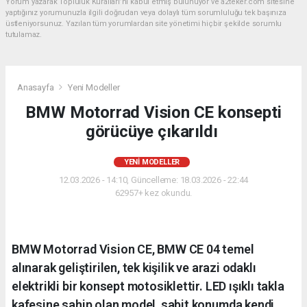
Yorum yazarak Topluluk Kuralları’nı kabul etmiş bulunuyor ve a2teker.com sitesine
yaptığınız yorumunuzla ilgili doğrudan veya dolaylı tüm sorumluluğu tek başınıza
üstleniyorsunuz. Yazılan tüm yorumlardan site yönetimi hiçbir şekilde sorumlu
tutulamaz.
Anasayfa
Yeni Modeller
BMW Motorrad Vision CE konsepti
görücüye çıkarıldı
YENI MODELLER
12.03.2026 - 14:10, Güncelleme: 18.03.2026 - 22:44
62957+ kez okundu.
BMW Motorrad Vision CE, BMW CE 04 temel
alınarak geliştirilen, tek kişilik ve arazi odaklı
elektrikli bir konsept motosiklettir. LED ışıklı takla
kafesine sahip olan model, sabit konumda kendi