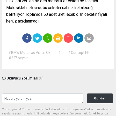
LTD” adı verilen bir deri motosiklet ceketi de tanıtıldı.
Motosikletin aksine, bu ceketin satın alınabileceği
belirtiliyor. Toplamda 50 adet üretilecek olan ceketin fiyatı
henüz açıklanmadı.
#BMW Motorrad Vision CE
#
#Concept RR
#227 beygir
Okuyucu Yorumları
(0)
Gönder
Yorum yazarak Topluluk Kuralları’nı kabul etmiş bulunuyor ve a2teker.com sitesine
yaptığınız yorumunuzla ilgili doğrudan veya dolaylı tüm sorumluluğu tek başınıza