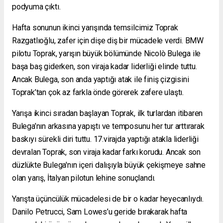
podyuma çıktı.
Hafta sonunun ikinci yarışında temsilcimiz Toprak
Razgatlıoğlu, zafer için dişe diş bir mücadele verdi. BMW
pilotu Toprak, yarışın büyük bölümünde Nicolò Bulega ile
başa baş giderken, son viraja kadar liderliği elinde tuttu.
Ancak Bulega, son anda yaptığı atak ile finiş çizgisini
Toprak’tan çok az farkla önde görerek zafere ulaştı.
Yarışa ikinci sıradan başlayan Toprak, ilk turlardan itibaren
Bulega’nın arkasına yapıştı ve temposunu her tur arttırarak
baskıyı sürekli diri tuttu. 17.virajda yaptığı atakla liderliği
devralan Toprak, son viraja kadar farkı korudu. Ancak son
düzlükte Bulega'nın içeri dalışıyla büyük çekişmeye sahne
olan yarış, İtalyan pilotun lehine sonuçlandı.
Yarışta üçüncülük mücadelesi de bir o kadar heyecanlıydı.
Danilo Petrucci, Sam Lowes’u geride bırakarak hafta