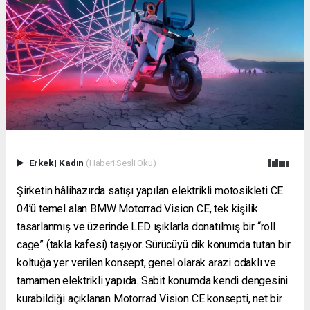
Erkek
|
Kadın
(Haberi Sesli Oku)
Şirketin hâlihazırda satışı yapılan elektrikli motosikleti CE
04’ü temel alan BMW Motorrad Vision CE, tek kişilik
tasarlanmış ve üzerinde LED ışıklarla donatılmış bir “roll
cage” (takla kafesi) taşıyor. Sürücüyü dik konumda tutan bir
koltuğa yer verilen konsept, genel olarak arazi odaklı ve
tamamen elektrikli yapıda. Sabit konumda kendi dengesini
kurabildiği açıklanan Motorrad Vision CE konsepti, net bir