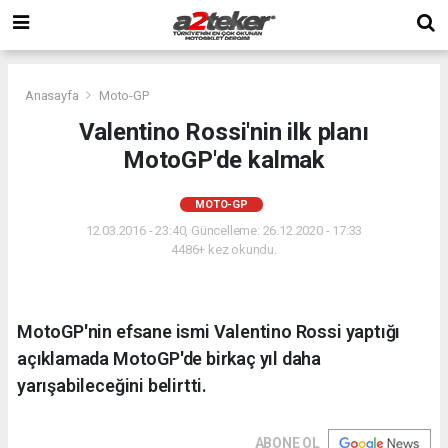
Anasayfa
Moto-GP
Valentino Rossi'nin ilk planı
MotoGP'de kalmak
MOTO-GP
12.03.2016 - 23:40, Güncelleme: 26.12.2020 - 17:33
4486+ kez okundu.
MotoGP'nin efsane ismi Valentino Rossi yaptığı
açıklamada MotoGP'de birkaç yıl daha
yarışabileceğini belirtti.
ABONE OL