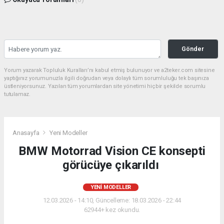
Gönder
Yorum yazarak Topluluk Kuralları’nı kabul etmiş bulunuyor ve a2teker.com sitesine
yaptığınız yorumunuzla ilgili doğrudan veya dolaylı tüm sorumluluğu tek başınıza
üstleniyorsunuz. Yazılan tüm yorumlardan site yönetimi hiçbir şekilde sorumlu
tutulamaz.
Anasayfa
Yeni Modeller
BMW Motorrad Vision CE konsepti
görücüye çıkarıldı
YENI MODELLER
12.03.2026 - 14:10, Güncelleme: 18.03.2026 - 22:44
62944+ kez okundu.