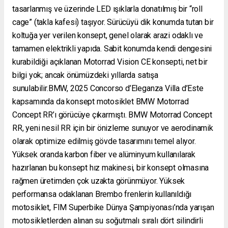
tasarlanmış ve üzerinde LED ışıklarla donatılmış bir “roll
cage” (takla kafesi) taşıyor. Sürücüyü dik konumda tutan bir
koltuğa yer verilen konsept, genel olarak arazi odaklı ve
tamamen elektrikli yapıda. Sabit konumda kendi dengesini
kurabildiği açıklanan Motorrad Vision CE konsepti, net bir
bilgi yok; ancak önümüzdeki yıllarda satışa
sunulabilir.BMW, 2025 Concorso d’Eleganza Villa d’Este
kapsamında da konsept motosiklet BMW Motorrad
Concept RR’ı görücüye çıkarmıştı. BMW Motorrad Concept
RR, yeni nesil RR için bir önizleme sunuyor ve aerodinamik
olarak optimize edilmiş gövde tasarımını temel alıyor.
Yüksek oranda karbon fiber ve alüminyum kullanılarak
hazırlanan bu konsept hız makinesi, bir konsept olmasına
rağmen üretimden çok uzakta görünmüyor. Yüksek
performansa odaklanan Brembo frenlerin kullanıldığı
motosiklet, FIM Superbike Dünya Şampiyonası’nda yarışan
motosikletlerden alınan su soğutmalı sıralı dört silindirli