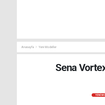
Anasayfa
Yeni Modeller
Sena Vortex
YENI M