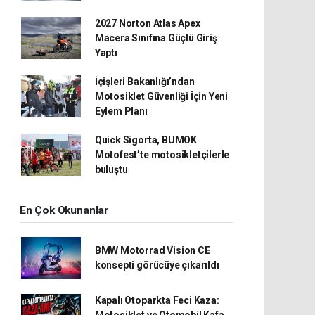
2027 Norton Atlas Apex
Macera Sınıfına Güçlü Giriş
Yaptı
İçişleri Bakanlığı’ndan
Motosiklet Güvenliği İçin Yeni
Eylem Planı
Quick Sigorta, BUMOK
Motofest’te motosikletçilerle
buluştu
En Çok Okunanlar
BMW Motorrad Vision CE
konsepti görücüye çıkarıldı
Kapalı Otoparkta Feci Kaza:
Motosiklet ve Otomobil Kafa