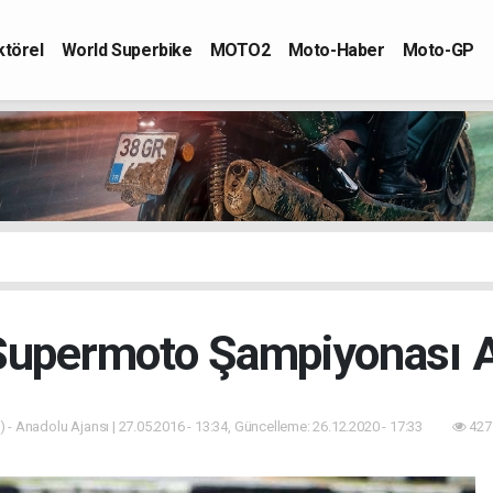
ktörel
World Superbike
MOTO2
Moto-Haber
Moto-GP
Supermoto Şampiyonası A
 - Anadolu Ajansı | 27.05.2016 - 13:34, Güncelleme: 26.12.2020 - 17:33
427