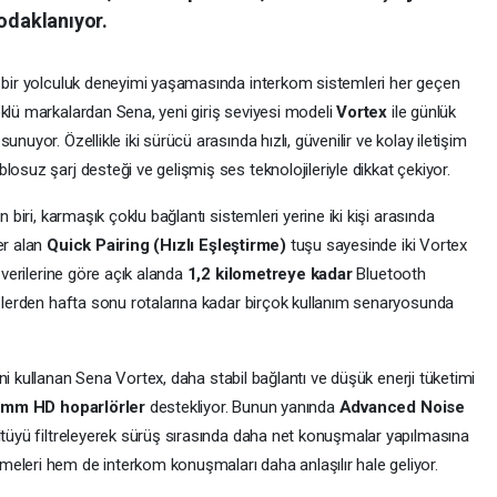
 odaklanıyor.
u bir yolculuk deneyimi yaşamasında interkom sistemleri her geçen
öklü markalardan Sena, yeni giriş seviyesi modeli
Vortex
ile günlük
nuyor. Özellikle iki sürücü arasında hızlı, güvenilir ve kolay iletişim
osuz şarj desteği ve gelişmiş ses teknolojileriyle dikkat çekiyor.
n biri, karmaşık çoklu bağlantı sistemleri yerine iki kişi arasında
er alan
Quick Pairing (Hızlı Eşleştirme)
tuşu sayesinde iki Vortex
a verilerine göre açık alanda
1,2 kilometreye kadar
Bluetooth
rüşlerden hafta sonu rotalarına kadar birçok kullanım senaryosunda
ni kullanan Sena Vortex, daha stabil bağlantı ve düşük enerji tüketimi
 mm HD hoparlörler
destekliyor. Bunun yanında
Advanced Noise
ültüyü filtreleyerek sürüş sırasında daha net konuşmalar yapılmasına
eleri hem de interkom konuşmaları daha anlaşılır hale geliyor.