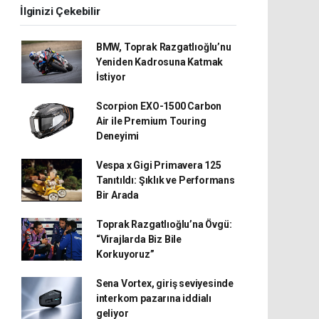
İlginizi Çekebilir
BMW, Toprak Razgatlıoğlu’nu
Yeniden Kadrosuna Katmak
İstiyor
Scorpion EXO-1500 Carbon
Air ile Premium Touring
Deneyimi
Vespa x Gigi Primavera 125
Tanıtıldı: Şıklık ve Performans
Bir Arada
Toprak Razgatlıoğlu’na Övgü:
“Virajlarda Biz Bile
Korkuyoruz”
Sena Vortex, giriş seviyesinde
interkom pazarına iddialı
geliyor