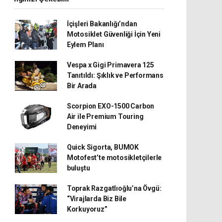
İçişleri Bakanlığı’ndan
Motosiklet Güvenliği İçin Yeni
Eylem Planı
Vespa x Gigi Primavera 125
Tanıtıldı: Şıklık ve Performans
Bir Arada
Scorpion EXO-1500 Carbon
Air ile Premium Touring
Deneyimi
Quick Sigorta, BUMOK
Motofest’te motosikletçilerle
buluştu
Toprak Razgatlıoğlu’na Övgü:
“Virajlarda Biz Bile
Korkuyoruz”