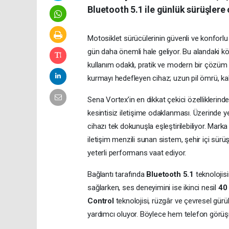
Bluetooth 5.1 ile günlük sürüşlere
Motosiklet sürücülerinin güvenli ve konforl
gün daha önemli hale geliyor. Bu alandaki k
kullanım odaklı, pratik ve modern bir çözüm su
kurmayı hedefleyen cihaz; uzun pil ömrü, kabl
Sena Vortex’in en dikkat çekici özelliklerinde
kesintisiz iletişime odaklanması. Üzerinde y
cihazı tek dokunuşla eşleştirilebiliyor. Mark
iletişim menzili sunan sistem, şehir içi sü
yeterli performans vaat ediyor.
Bağlantı tarafında
Bluetooth 5.1
teknolojisi
sağlarken, ses deneyimini ise ikinci nesil
40
Control
teknolojisi, rüzgâr ve çevresel gür
yardımcı oluyor. Böylece hem telefon görüşm