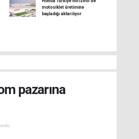
Honda Türkiye’nin İzmir’de
motosiklet üretimine
başladığı aktarılıyor
kom pazarına
kundu.