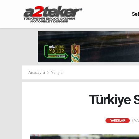
Se
Anasayfa
Yarışlar
Türkiye 
(AA)
YARIŞLAR