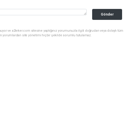
Gönder
uyor ve a2teker.com sitesine yaptığınız yorumunuzla ilgili doğrudan veya dolaylı tüm
m yorumlardan site yönetimi hiçbir şekilde sorumlu tutulamaz.