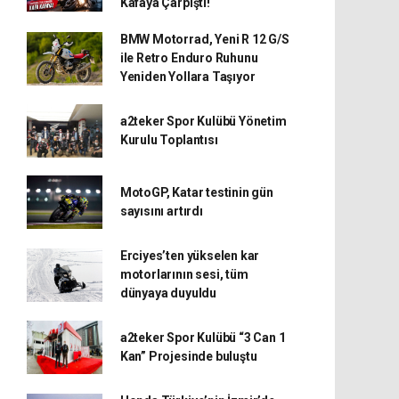
Kafaya Çarpıştı!
BMW Motorrad, Yeni R 12 G/S
ile Retro Enduro Ruhunu
Yeniden Yollara Taşıyor
a2teker Spor Kulübü Yönetim
Kurulu Toplantısı
MotoGP, Katar testinin gün
sayısını artırdı
Erciyes’ten yükselen kar
motorlarının sesi, tüm
dünyaya duyuldu
a2teker Spor Kulübü “3 Can 1
Kan” Projesinde buluştu