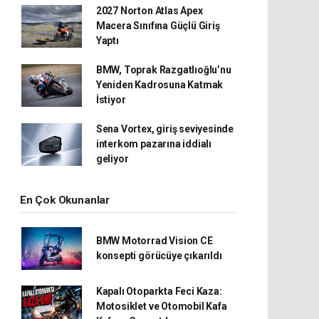
2027 Norton Atlas Apex
Macera Sınıfına Güçlü Giriş
Yaptı
BMW, Toprak Razgatlıoğlu’nu
Yeniden Kadrosuna Katmak
İstiyor
Sena Vortex, giriş seviyesinde
interkom pazarına iddialı
geliyor
En Çok Okunanlar
BMW Motorrad Vision CE
konsepti görücüye çıkarıldı
Kapalı Otoparkta Feci Kaza:
Motosiklet ve Otomobil Kafa