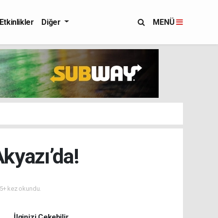
Etkinlikler
Diğer
MENÜ
kyazı’da!
5+ kez okundu.
İlginizi Çekebilir