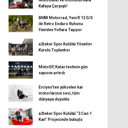
Kafaya Çarpıştı!
BMW Motorrad, Yeni R 12 G/S
ile Retro Enduro Ruhunu
Yeniden Yollara Taşıyor
a2teker Spor Kulübü Yönetim
Kurulu Toplantısı
MotoGP, Katar testinin gün
sayısını artırdı
Erciyes’ten yükselen kar
motorlarının sesi, tüm
dünyaya duyuldu
a2teker Spor Kulübü “3 Can 1
Kan” Projesinde buluştu