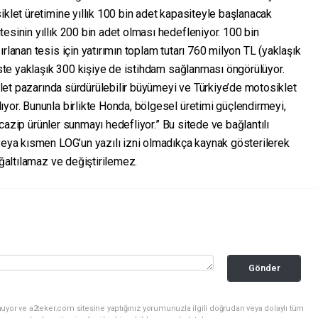
iklet üretimine yıllık 100 bin adet kapasiteyle başlanacak
esinin yıllık 200 bin adet olması hedefleniyor. 100 bin
rlanan tesis için yatırımın toplam tutarı 760 milyon TL (yaklaşık
siste yaklaşık 300 kişiye de istihdam sağlanması öngörülüyor.
iklet pazarında sürdürülebilir büyümeyi ve Türkiye’de motosiklet
yor. Bununla birlikte Honda, bölgesel üretimi güçlendirmeyi,
ve cazip ürünler sunmayı hedefliyor.” Bu sitede ve bağlantılı
 veya kısmen LOG’un yazılı izni olmadıkça kaynak gösterilerek
oğaltılamaz ve değiştirilemez.
Gönder
uyor ve a2teker.com sitesine yaptığınız yorumunuzla ilgili doğrudan veya dolaylı tüm