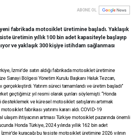
ABONE OL
yeni fabrikada motosiklet üretimine başladı. Yaklaşık
iste üretimin yıllık 100 bin adet kapasiteyle başlayıp
anıyor ve yaklaşık 300 kişiye istihdam sağlanması
iye, İzmir’de satın aldığı fabrikada motosiklet üretimine
ize Sanayi Bölgesi Yönetim Kurulu Başkanı Haluk Tezcan,
ı gerçekleştirdi. Yatırım süreci tamamlandı ve üretim başladı”
irket geçtiğimiz yıl resmi olarak şunları söylemişti: “Honda
 desteklemek ve küresel motosiklet satışlarını artırmak
r motosiklet fabrikası yatırımı kararı aldı. COVID-19
l ulaşım ihtiyacının artması Türkiye motosiklet pazarında önemli
cunda Honda Türkiye, 2024 yılında yıllık 162 bin adet
n İzmir’de kuracağı bu tesiste motosiklet üretimine 2026 yılının