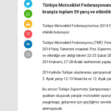
Türkiye Motosiklet Federasyonunu
branşta toplam 59 yarış ve etkinli
Türkiye Motosiklet Federasyonu’nun 2014 Yar
etkinlik bulunuyor.
Türkiye Motosiklet Federasyonu (TMF) Yöne
2014 Yarış Takvimini onayladı. Pist, Süperm
ve etkinliğin yer aldığı takvim 22-23 Şubat 
2014 takvimi, 27-28 Aralık tarihlerinde yapıl
2014 yılında Türkiye uluslararası şampiyon
3. Ayak yarışı 12-13 Nisan’da ve 12. Ayak y
Bu sezon Türkiye Süpermoto Şampiyonası ile 
ayaktan oluşacak yarışlar motosiklet sporun
yaygınlaşıp, gelişmesi için geçtiğimiz senele
alınmayacak.