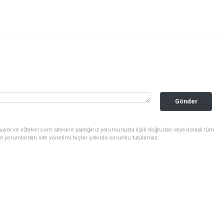
Gönder
uyor ve a2teker.com sitesine yaptığınız yorumunuzla ilgili doğrudan veya dolaylı tüm
m yorumlardan site yönetimi hiçbir şekilde sorumlu tutulamaz.