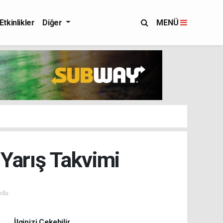
Etkinlikler
Diğer
MENÜ
Yarış Takvimi
ndu.
İlginizi Çekebilir