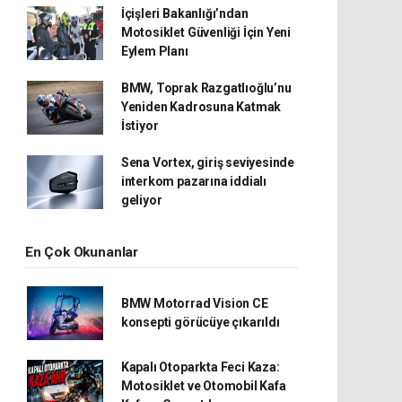
İçişleri Bakanlığı’ndan
Motosiklet Güvenliği İçin Yeni
Eylem Planı
BMW, Toprak Razgatlıoğlu’nu
Yeniden Kadrosuna Katmak
İstiyor
Sena Vortex, giriş seviyesinde
interkom pazarına iddialı
geliyor
En Çok Okunanlar
BMW Motorrad Vision CE
konsepti görücüye çıkarıldı
Kapalı Otoparkta Feci Kaza:
Motosiklet ve Otomobil Kafa