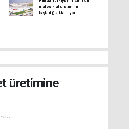
Honda Türkiye’nin İzmir’de
motosiklet üretimine
başladığı aktarılıyor
et üretimine
okundu.