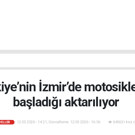
ye’nin İzmir’de motosikl
başladığı aktarılıyor
12.03.2026 - 14:21, Güncelleme: 12.03.2026 - 16:56
64562+ kez 
DELLER