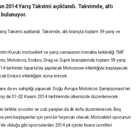
n 2014 Yarış Takvimi açıklandı. Takvimde, altı
k bulunuyor.
ış Takvimi açıklandı. Takvimde, altı branşta toplam 59 yarış ve
tim Kurulu motosiklet ve yarış camiasının merakla beklediği TMF
oto, Motokros, Enduro, Drag ve Sujeti branşlarında toplam 59 yarış
2014 tarihinde Isparta’da yapılacak Motosnow etkinliğiyle başlayacak.
acak Enduro etkinliğiyle sona erecek.
alara da ev sahipliği yapacak. Doğu Avrupa Motokros Şampiyonası’nın
arışı da 01-02 Kasım 2014 tarihlerinde ülkemizde düzenlenecek.
birlikte scooter ve cub yarışları da ilk defa düzenlenecek. Beş
a yeni başlayanlar için yeni bir heyecan olacak. Motosiklet sporunun
rde olduğu gibi sporculardan 2014 yılı içinde lisans ücretleri