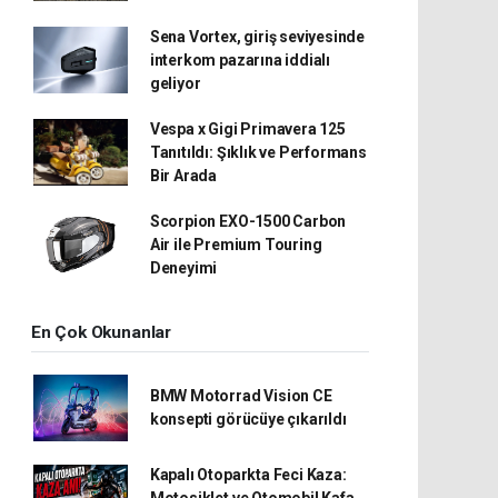
Sena Vortex, giriş seviyesinde
interkom pazarına iddialı
geliyor
Vespa x Gigi Primavera 125
Tanıtıldı: Şıklık ve Performans
Bir Arada
Scorpion EXO-1500 Carbon
Air ile Premium Touring
Deneyimi
En Çok Okunanlar
BMW Motorrad Vision CE
konsepti görücüye çıkarıldı
Kapalı Otoparkta Feci Kaza:
Motosiklet ve Otomobil Kafa