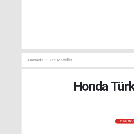
Anasayfa
Yeni Modeller
Honda Türki
YENI MO