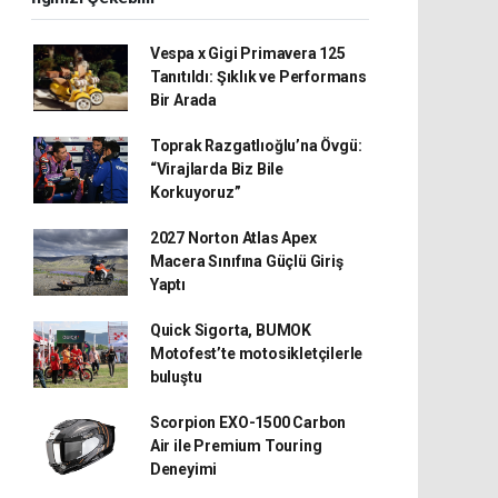
Vespa x Gigi Primavera 125
Tanıtıldı: Şıklık ve Performans
Bir Arada
Toprak Razgatlıoğlu’na Övgü:
“Virajlarda Biz Bile
Korkuyoruz”
2027 Norton Atlas Apex
Macera Sınıfına Güçlü Giriş
Yaptı
Quick Sigorta, BUMOK
Motofest’te motosikletçilerle
buluştu
Scorpion EXO-1500 Carbon
Air ile Premium Touring
Deneyimi