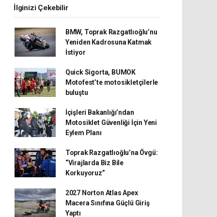
İlginizi Çekebilir
BMW, Toprak Razgatlıoğlu’nu
Yeniden Kadrosuna Katmak
İstiyor
Quick Sigorta, BUMOK
Motofest’te motosikletçilerle
buluştu
İçişleri Bakanlığı’ndan
Motosiklet Güvenliği İçin Yeni
Eylem Planı
Toprak Razgatlıoğlu’na Övgü:
“Virajlarda Biz Bile
Korkuyoruz”
2027 Norton Atlas Apex
Macera Sınıfına Güçlü Giriş
Yaptı