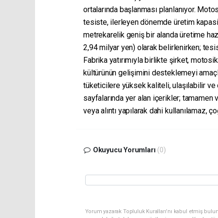
ortalarında başlanması planlanıyor. Motos
tesiste, ilerleyen dönemde üretim kapasit
metrekarelik geniş bir alanda üretime hazı
2,94 milyar yen) olarak belirlenirken; te
Fabrika yatırımıyla birlikte şirket, motos
kültürünün gelişimini desteklemeyi amaçlı
tüketicilere yüksek kaliteli, ulaşılabilir 
sayfalarında yer alan içerikler; tamamen
veya alıntı yapılarak dahi kullanılamaz, ç
Okuyucu Yorumları
(0)
Yorum yazarak Topluluk Kuralları’nı kabul etmiş bulun