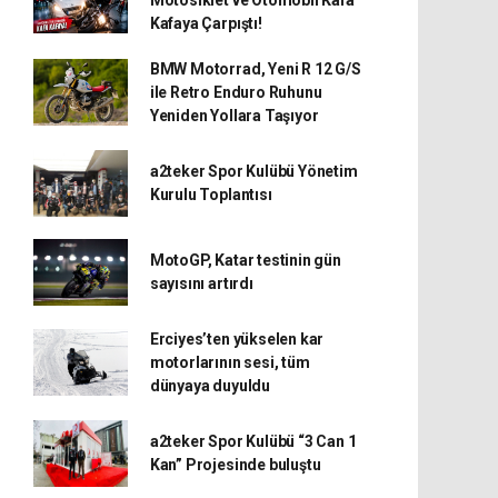
Kafaya Çarpıştı!
BMW Motorrad, Yeni R 12 G/S
ile Retro Enduro Ruhunu
Yeniden Yollara Taşıyor
a2teker Spor Kulübü Yönetim
Kurulu Toplantısı
MotoGP, Katar testinin gün
sayısını artırdı
Erciyes’ten yükselen kar
motorlarının sesi, tüm
dünyaya duyuldu
a2teker Spor Kulübü “3 Can 1
Kan” Projesinde buluştu