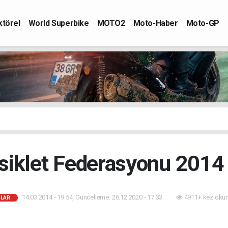
ktörel
World Superbike
MOTO2
Moto-Haber
Moto-GP
siklet Federasyonu 2014 
14.03.2014 - 19:54, Güncelleme: 26.12.2020 - 17:33
4911+ kez oku
ŞLAR