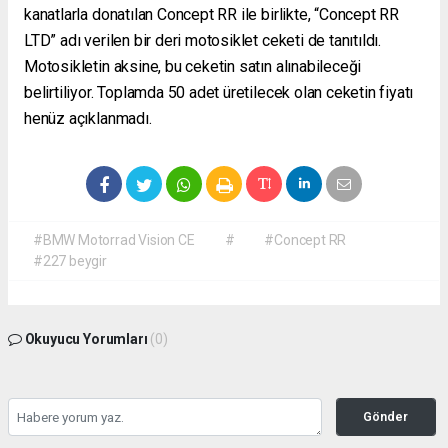
kanatlarla donatılan Concept RR ile birlikte, “Concept RR
LTD” adı verilen bir deri motosiklet ceketi de tanıtıldı.
Motosikletin aksine, bu ceketin satın alınabileceği
belirtiliyor. Toplamda 50 adet üretilecek olan ceketin fiyatı
henüz açıklanmadı.
#BMW Motorrad Vision CE
#
#Concept RR
#227 beygir
Okuyucu Yorumları
(0)
Gönder