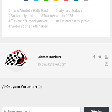
#TransAnatolia Rally Raid
#rally raid Türkiye
#Bursa rally raid
#TransAnatolia 2025
#Türkiye off-road yarışları
#uluslararası rally raid
#motor sporları etkinlikleri
Ahmet Bozkurt
bilgi@a2teker.com
Okuyucu Yorumları
(0)
Gönder