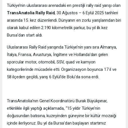
Türkiye’nin uluslararası arenadaki en prestijli rally raid yarışı olan
TransAnatolia Rally Raid
, 30 Ağustos – 6 Eylül 2025 tarihleri
arasında 15. kez düzenlendi. Dünyanın en zorlu yarışlarından biri
olarak kabul edilen 2.190 kilometrelik parkur, bu yıl ilk kez
Bursa’dan start aldı.
Uluslararası Rally Raid yarışında Türkiye’nin yanı sıra Almanya,
İtalya, Fransa, Avusturya, İngiltere ve Hollanda’dan gelen
sporcular motor, otomobil, SSV, quad ve kamyon
kategorilerinde mücadele etti. Organizasyon boyunca 17 il ve
58 ilçeden geçildi, yarış 6 Eylül’de Bolu’da sona erdi.
TransAnatolia’nın Genel Koordinatörü Burak Büyükpınar,
etkinlikle ilgili yaptığı açıklamada, “15 yıldır Türkiye’nin
doğusundan batısına, kuzeyinden güneyine bir kültür mozaiği
içinde ilerliyoruz. Bu yıl da Bursa’dan başlayan startımız