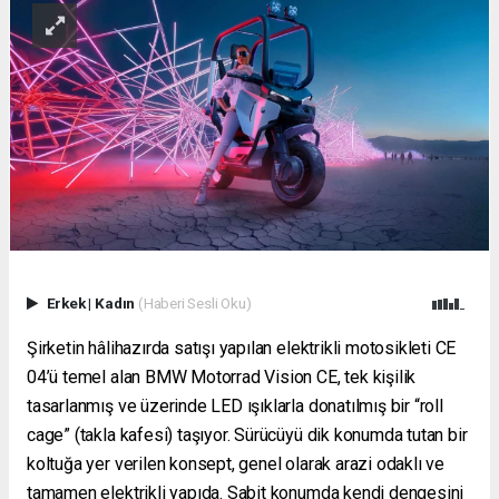
Erkek
|
Kadın
(Haberi Sesli Oku)
Şirketin hâlihazırda satışı yapılan elektrikli motosikleti CE
04’ü temel alan BMW Motorrad Vision CE, tek kişilik
tasarlanmış ve üzerinde LED ışıklarla donatılmış bir “roll
cage” (takla kafesi) taşıyor. Sürücüyü dik konumda tutan bir
koltuğa yer verilen konsept, genel olarak arazi odaklı ve
tamamen elektrikli yapıda. Sabit konumda kendi dengesini