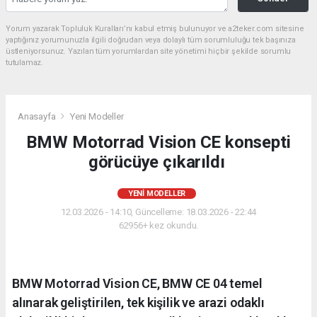
Yorum yazarak Topluluk Kuralları’nı kabul etmiş bulunuyor ve a2teker.com sitesine
yaptığınız yorumunuzla ilgili doğrudan veya dolaylı tüm sorumluluğu tek başınıza
üstleniyorsunuz. Yazılan tüm yorumlardan site yönetimi hiçbir şekilde sorumlu
tutulamaz.
Anasayfa
Yeni Modeller
BMW Motorrad Vision CE konsepti
görücüye çıkarıldı
YENI MODELLER
12.03.2026 - 14:10, Güncelleme: 18.03.2026 - 22:44
62956+ kez okundu.
BMW Motorrad Vision CE, BMW CE 04 temel
alınarak geliştirilen, tek kişilik ve arazi odaklı