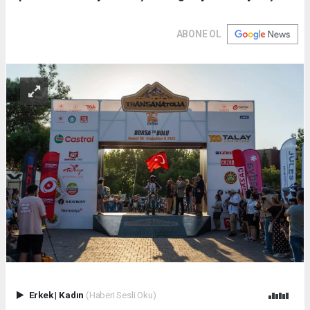
ABONE OL
Erkek
|
Kadın
(Haberi Sesli Oku)