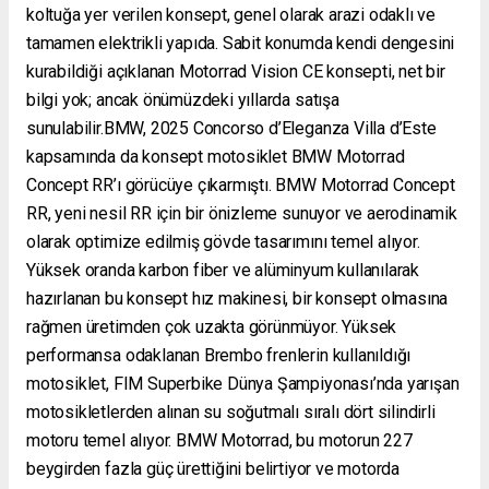
koltuğa yer verilen konsept, genel olarak arazi odaklı ve
tamamen elektrikli yapıda. Sabit konumda kendi dengesini
kurabildiği açıklanan Motorrad Vision CE konsepti, net bir
bilgi yok; ancak önümüzdeki yıllarda satışa
sunulabilir.BMW, 2025 Concorso d’Eleganza Villa d’Este
kapsamında da konsept motosiklet BMW Motorrad
Concept RR’ı görücüye çıkarmıştı. BMW Motorrad Concept
RR, yeni nesil RR için bir önizleme sunuyor ve aerodinamik
olarak optimize edilmiş gövde tasarımını temel alıyor.
Yüksek oranda karbon fiber ve alüminyum kullanılarak
hazırlanan bu konsept hız makinesi, bir konsept olmasına
rağmen üretimden çok uzakta görünmüyor. Yüksek
performansa odaklanan Brembo frenlerin kullanıldığı
motosiklet, FIM Superbike Dünya Şampiyonası’nda yarışan
motosikletlerden alınan su soğutmalı sıralı dört silindirli
motoru temel alıyor. BMW Motorrad, bu motorun 227
beygirden fazla güç ürettiğini belirtiyor ve motorda