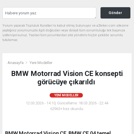
Gönder
Yorum yazarak Topluluk Kuralları’nı kabul etmiş bulunuyor ve a2teker.com sitesine
yaptığınız yorumunuzla ilgili doğrudan veya dolaylı tüm sorumluluğu tek başınıza
üstleniyorsunuz. Yazılan tüm yorumlardan site yönetimi hiçbir şekilde sorumlu
tutulamaz.
Anasayfa
Yeni Modeller
BMW Motorrad Vision CE konsepti
görücüye çıkarıldı
YENI MODELLER
12.03.2026 - 14:10, Güncelleme: 18.03.2026 - 22:44
62963+ kez okundu.
BMW Motorrad Vision CE, BMW CE 04 temel