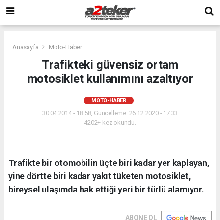
Anasayfa
Moto-Haber
Trafikteki güvensiz ortam
motosiklet kullanımını azaltıyor
MOTO-HABER
30.04.2014 - 18:58, Güncelleme: 26.12.2020 - 17:33
4202+ kez okundu.
Trafikte bir otomobilin üçte biri kadar yer kaplayan,
yine dörtte biri kadar yakıt tüketen motosiklet,
bireysel ulaşımda hak ettiği yeri bir türlü alamıyor.
ABONE OL