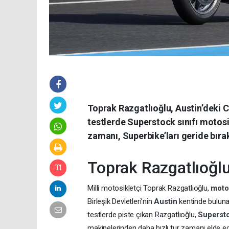
Toprak Razgatlıoğlu, Austin’deki C
testlerde Superstock sınıfı motosik
zamanı, Superbike’ları geride bırak
Toprak Razgatlıoğlu
Milli motosikletçi Toprak Razgatlıoğlu,
moto
Birleşik Devletleri’nin
Austin
kentinde buluna
testlerde piste çıkan Razgatlıoğlu,
Superst
makinelerinden daha hızlı tur zamanı elde ede