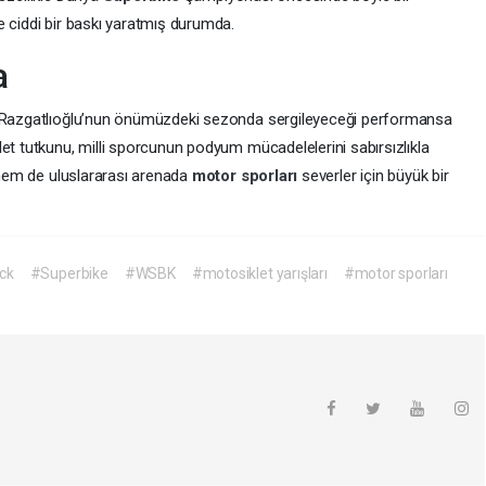
e ciddi bir baskı yaratmış durumda.
a
ak Razgatlıoğlu’nun önümüzdeki sezonda sergileyeceği performansa
et tutkunu, milli sporcunun podyum mücadelelerini sabırsızlıkla
e hem de uluslararası arenada
motor sporları
severler için büyük bir
ck
#Superbike
#WSBK
#motosiklet yarışları
#motor sporları