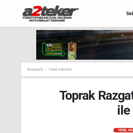
Se
Anasayfa
Yerel Haberler
Toprak Razgat
ile
YEREL HA