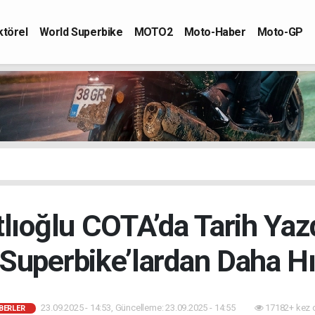
ktörel
World Superbike
MOTO2
Moto-Haber
Moto-GP
lıoğlu COTA’da Tarih Yaz
 Superbike’lardan Daha Hı
23.09.2025 - 14:53, Güncelleme: 23.09.2025 - 14:55
17182+ kez 
BERLER