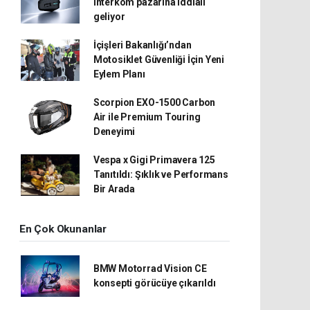
interkom pazarına iddialı
geliyor
İçişleri Bakanlığı’ndan
Motosiklet Güvenliği İçin Yeni
Eylem Planı
Scorpion EXO-1500 Carbon
Air ile Premium Touring
Deneyimi
Vespa x Gigi Primavera 125
Tanıtıldı: Şıklık ve Performans
Bir Arada
En Çok Okunanlar
BMW Motorrad Vision CE
konsepti görücüye çıkarıldı