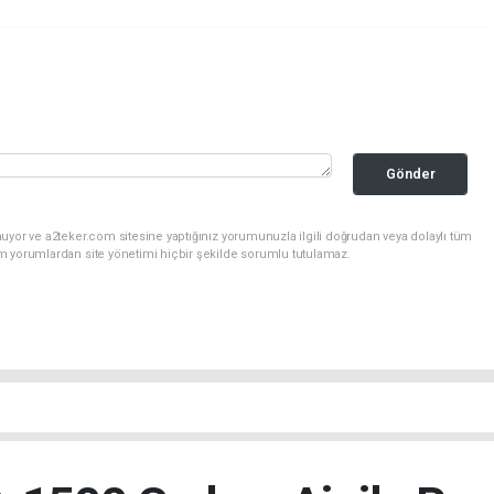
Gönder
uyor ve a2teker.com sitesine yaptığınız yorumunuzla ilgili doğrudan veya dolaylı tüm
m yorumlardan site yönetimi hiçbir şekilde sorumlu tutulamaz.