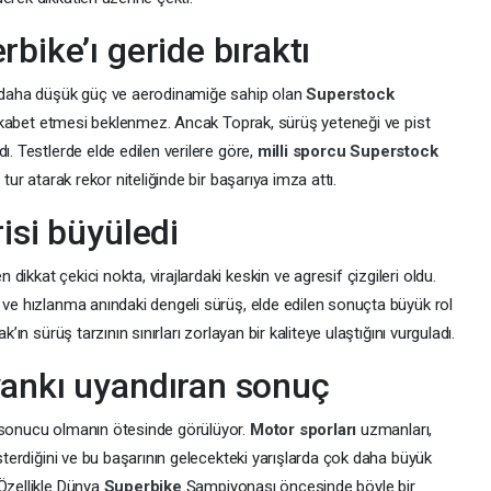
rbike’ı geride bıraktı
an daha düşük güç ve aerodinamiğe sahip olan
Superstock
ekabet etmesi beklenmez. Ancak Toprak, sürüş yeteneği ve pist
ı. Testlerde elde edilen verilere göre,
milli sporcu
Superstock
 tur atarak rekor niteliğinde bir başarıya imza attı.
isi büyüledi
ikkat çekici nokta, virajlardaki keskin ve agresif çizgileri oldu.
 ve hızlanma anındaki dengeli sürüş, elde edilen sonuçta büyük rol
’ın sürüş tarzının sınırları zorlayan bir kaliteye ulaştığını vurguladı.
yankı uyandıran sonuç
t sonucu olmanın ötesinde görülüyor.
Motor sporları
uzmanları,
österdiğini ve bu başarının gelecekteki yarışlarda çok daha büyük
 Özellikle Dünya
Superbike
Şampiyonası öncesinde böyle bir