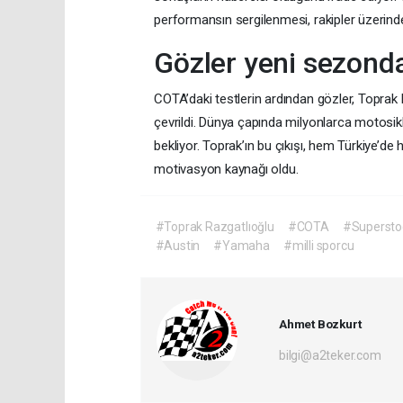
performansın sergilenmesi, rakipler üzerind
Gözler yeni sezond
COTA’daki testlerin ardından gözler, Topr
çevrildi. Dünya çapında milyonlarca motosikl
bekliyor. Toprak’ın bu çıkışı, hem Türkiye’d
motivasyon kaynağı oldu.
#Toprak Razgatlıoğlu
#COTA
#Supersto
#Austin
#Yamaha
#milli sporcu
Ahmet Bozkurt
bilgi@a2teker.com