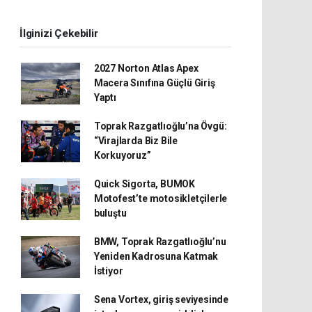
İlginizi Çekebilir
2027 Norton Atlas Apex
Macera Sınıfına Güçlü Giriş
Yaptı
Toprak Razgatlıoğlu’na Övgü:
“Virajlarda Biz Bile
Korkuyoruz”
Quick Sigorta, BUMOK
Motofest’te motosikletçilerle
buluştu
BMW, Toprak Razgatlıoğlu’nu
Yeniden Kadrosuna Katmak
İstiyor
Sena Vortex, giriş seviyesinde