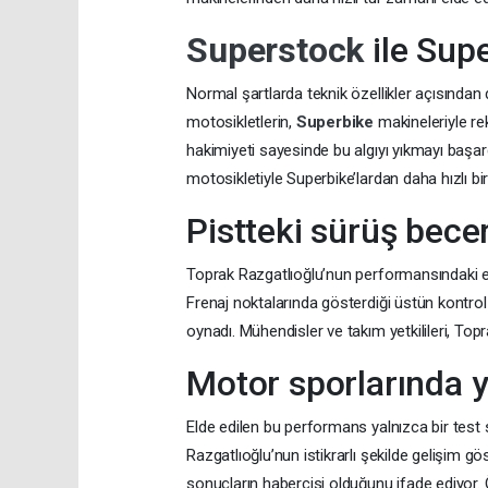
Superstock
ile Supe
Normal şartlarda teknik özellikler açısınd
motosikletlerin,
Superbike
makineleriyle r
hakimiyeti sayesinde bu algıyı yıkmayı başard
motosikletiyle Superbike’lardan daha hızlı bir
Pistteki sürüş becer
Toprak Razgatlıoğlu’nun performansındaki en d
Frenaj noktalarında gösterdiği üstün kontrol
oynadı. Mühendisler ve takım yetkilileri, Toprak
Motor sporlarında 
Elde edilen bu performans yalnızca bir tes
Razgatlıoğlu’nun istikrarlı şekilde gelişim g
sonuçların habercisi olduğunu ifade ediyor.