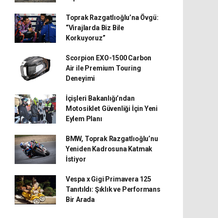
Toprak Razgatlıoğlu’na Övgü:
“Virajlarda Biz Bile
Korkuyoruz”
Scorpion EXO-1500 Carbon
Air ile Premium Touring
Deneyimi
İçişleri Bakanlığı’ndan
Motosiklet Güvenliği İçin Yeni
Eylem Planı
BMW, Toprak Razgatlıoğlu’nu
Yeniden Kadrosuna Katmak
İstiyor
Vespa x Gigi Primavera 125
Tanıtıldı: Şıklık ve Performans
Bir Arada