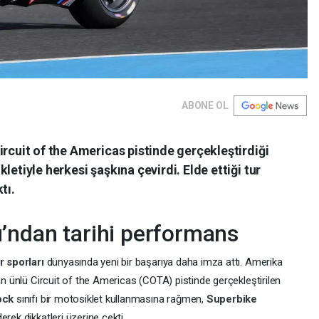
ABONE OL
ircuit of the Americas pistinde gerçekleştirdiği
letiyle herkesi şaşkına çevirdi. Elde ettiği tur
tı.
’ndan tarihi performans
r sporları
dünyasında yeni bir başarıya daha imza attı. Amerika
n ünlü Circuit of the Americas (COTA) pistinde gerçekleştirilen
ock
sınıfı bir motosiklet kullanmasına rağmen,
Superbike
rek dikkatleri üzerine çekti.