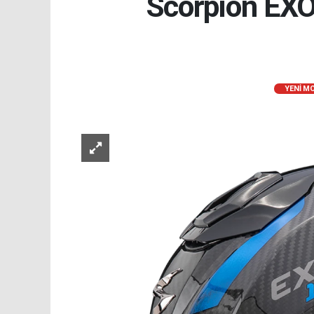
Scorpion EXO
YENI M