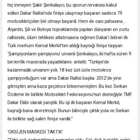
hiç inmeyen
Şakir Şenkalaycı
, bu sporun nirvanası kabul
edilen
Dakar Rallisi
’nde finişe ulaşmayı başaran sadece 79
motosikletçiden biri olmayı başardı. Hem de canı pahasına...
Arjantin, Şili ve Bolivya topraklarında yapılan dünyanın en zorlu
rallisinde, ölüm tehlikesi atlatmasına rağmen Dakar’ı bitiren ilk
Türk merhum Kemal Merkit’ten aldığı bayrağı finişe taşıyan
‘Şampiyonların şampiyonu’ unvanlı Şenkalaycı, iki hafta süren 9
bin km’lik macerada yaşadıklarını anlattı: “Türkiye’de
kazanmadık unvanım yok. 18 kez üst üste motokros
şampiyonluğum var ama
Dakar Rallisi
başka. 2012’de yine
gitmiştim ama kaza geçirince bitirememiştim. Bu kez Serkan
Özdemir ile birlikte Motosiklet Federasyonu’nun desteğiyle TMF
Dakar Ekibi olarak yarıştık. Bu işi ilk başaran Kemal Merkit,
bayrağı bana devretmişti. Bunun bilinciyle çıktık yola ve Serkan
ile birlikte sağ salim finişe vardık.”
‘OKSİJEN MASKESİ TAKTIK’