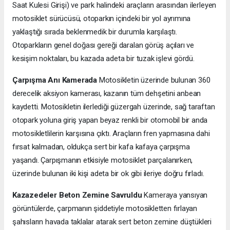
Saat Kulesi Girişi) ve park halindeki araçların arasından ilerleyen
motosiklet sürücüsü, otoparkın içindeki bir yol ayrımına
yaklaştığı sırada beklenmedik bir durumla karşılaştı.
Otoparkların genel doğası gereği daralan görüş açıları ve
kesişim noktaları, bu kazada adeta bir tuzak işlevi gördü.
Çarpışma Anı Kamerada
Motosikletin üzerinde bulunan 360
derecelik aksiyon kamerası, kazanın tüm dehşetini anbean
kaydetti. Motosikletin ilerlediği güzergah üzerinde, sağ taraftan
otopark yoluna giriş yapan beyaz renkli bir otomobil bir anda
motosikletlilerin karşısına çıktı. Araçların fren yapmasına dahi
fırsat kalmadan, oldukça sert bir kafa kafaya çarpışma
yaşandı. Çarpışmanın etkisiyle motosiklet parçalanırken,
üzerinde bulunan iki kişi adeta bir ok gibi ileriye doğru fırladı.
Kazazedeler Beton Zemine Savruldu
Kameraya yansıyan
görüntülerde, çarpmanın şiddetiyle motosikletten fırlayan
şahısların havada taklalar atarak sert beton zemine düştükleri