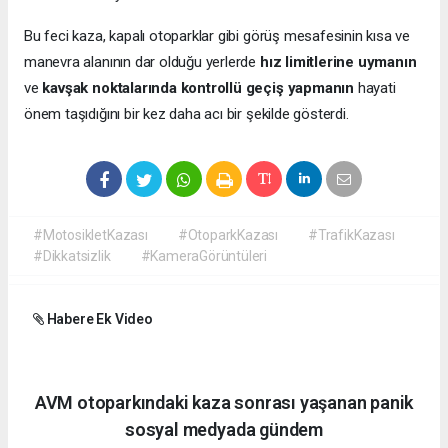
Bu feci kaza, kapalı otoparklar gibi görüş mesafesinin kısa ve
manevra alanının dar olduğu yerlerde
hız limitlerine uymanın
ve
kavşak noktalarında kontrollü geçiş yapmanın
hayati
önem taşıdığını bir kez daha acı bir şekilde gösterdi.
#MotosikletKazası
#OtoparkKazası
#TrafikKazası
#Dikkatsizlik
#KameraGörüntüleri
Habere Ek Video
AVM otoparkındaki kaza sonrası yaşanan panik
sosyal medyada gündem