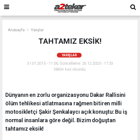
Anasayfa
Yarışlar
TAHTAMIZ EKSİK!
YARIŞLAR
31.01.2015 - 11:06, Güncelleme: 26.12.2020 - 17:33
3863+ kez okundu.
Dünyanın en zorlu organizasyonu Dakar Rallisini
ölüm tehlikesi atlatmasına rağmen bitiren milli
motosikletçi Şakir Şenkalaycı açık konuştu: Bu iş
normal insanlara göre değil. Bizim doğuştan
tahtamız eksik!