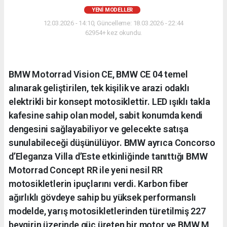
YENI MODELLER
12.03.2026 - 14:10, Güncelleme: 18.03.2026 - 22:44
62954+ kez okundu.
BMW Motorrad Vision CE, BMW CE 04 temel
alınarak geliştirilen, tek kişilik ve arazi odaklı
elektrikli bir konsept motosiklettir. LED ışıklı takla
kafesine sahip olan model, sabit konumda kendi
dengesini sağlayabiliyor ve gelecekte satışa
sunulabileceği düşünülüyor. BMW ayrıca Concorso
d’Eleganza Villa d’Este etkinliğinde tanıttığı BMW
Motorrad Concept RR ile yeni nesil RR
motosikletlerin ipuçlarını verdi. Karbon fiber
ağırlıklı gövdeye sahip bu yüksek performanslı
modelde, yarış motosikletlerinden türetilmiş 227
beygirin üzerinde güç üreten bir motor ve BMW M