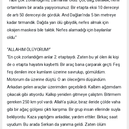
“Tabii çok zorlandığımız zamanlar oldu. Çöl, dağ, bataklık, nehir
ortamlarını bir arada yaşıyorsunuz. Bir etapta eksi 10 dereceyi
de artı 50 dereceyi de gördük. And Dağları’nda 5 bin metreye
kadar tırmandık. Dağda yarı ölü gibiydik, nefes almak için
oksijen maskesi bile taktık. Nefes alamadığı için bayılanlar
oldu.”
“ALLAHIM ÖLÜYORUM!”
“En çok zorlandığım anlar 2. etaptaydı. Zaten bu yıl ölen iki kişi
de o etapta hayatını kaybetti. Bir araç bana çarparak geçti. Feş
feş denilen ince kumların üzerine savrulup, gömüldüm.
Motorum da üzerine düştü. O an öleceğimi düşündüm.
Arkadan gelen araçlar üzerimden geçebilirdi. Kalbim ağzımdam
çıkacak gibi atıyordu. Kalkıp yeniden gitmeye çalıştım. Bitirmem
gereken 250 km yol vardı. Allah’a şükür, biraz ileride çölde vaha
gibi bir ağaç gölgesi çıktı karşıma. Bir grup insan ellerinde suyla
bekliyordu. Kaza yaptığımı anladılar, yardım ettiler. Birkaç saat
uyudum. Bu arada Serkan da yanıma geldi. Zaten ölüm