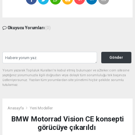
Okuyucu Yorumları
(0)
Gönder
Yorum yazarak Topluluk Kuralları’nı kabul etmiş bulunuyor ve a2teker.com sitesine
yaptığınız yorumunuzla ilgili doğrudan veya dolaylı tüm sorumluluğu tek başınıza
üstleniyorsunuz. Yazılan tüm yorumlardan site yönetimi hiçbir şekilde sorumlu
tutulamaz.
Anasayfa
Yeni Modeller
BMW Motorrad Vision CE konsepti
görücüye çıkarıldı