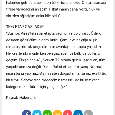
haberleri gelince etabın son 50 km’si iptal oldu. O etap sonrası
finişe varacağımı anladım. Fakat inanın bana, yorgunluk ve
sinirden ağladığım anlar bile oldu.”
‘SON ETAP GAZLADIM’
“Buenos Aires’teki son etapta yağmur ve dolu vardı. Öyle ki
doludan gözlüğümün camı kırıldı. Çamur ve balçığa alışık
olmanın, motokrosçu olmanın avantajını o etapta yaşadım.
Herkes temkinli giderken ben gazladım ve belki de 50 kişiyi
geçtim. Finişe ben 48., Serkan 72. sırada geldik. İşte o an, tüm
yaşadıklarımıza değdi. Dakar Rallisi efsane bir yarış. Normal
insan bunu yapmaz. Bizim zaten doğuştan tahtamız eksik! Bu
bir tutku. Seneye yine gideceğiz kısmetse. Ve bu kez kendi
kategorimizde kürsü için yarışacağız.”
Kaynak :Habertürk