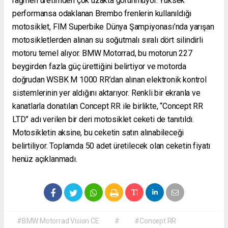
rağmen üretimden çok uzakta görünmüyor. Yüksek
performansa odaklanan Brembo frenlerin kullanıldığı
motosiklet, FIM Superbike Dünya Şampiyonası’nda yarışan
motosikletlerden alınan su soğutmalı sıralı dört silindirli
motoru temel alıyor. BMW Motorrad, bu motorun 227
beygirden fazla güç ürettiğini belirtiyor ve motorda
doğrudan WSBK M 1000 RR’dan alınan elektronik kontrol
sistemlerinin yer aldığını aktarıyor. Renkli bir ekranla ve
kanatlarla donatılan Concept RR ile birlikte, “Concept RR
LTD” adı verilen bir deri motosiklet ceketi de tanıtıldı.
Motosikletin aksine, bu ceketin satın alınabileceği
belirtiliyor. Toplamda 50 adet üretilecek olan ceketin fiyatı
henüz açıklanmadı.
#BMW Motorrad Vision CE
#
#Concept RR