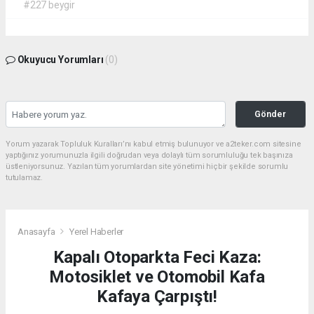
#227 beygir
Okuyucu Yorumları
(0)
Gönder
Yorum yazarak Topluluk Kuralları’nı kabul etmiş bulunuyor ve a2teker.com sitesine
yaptığınız yorumunuzla ilgili doğrudan veya dolaylı tüm sorumluluğu tek başınıza
üstleniyorsunuz. Yazılan tüm yorumlardan site yönetimi hiçbir şekilde sorumlu
tutulamaz.
Anasayfa
Yerel Haberler
Kapalı Otoparkta Feci Kaza:
Motosiklet ve Otomobil Kafa
Kafaya Çarpıştı!