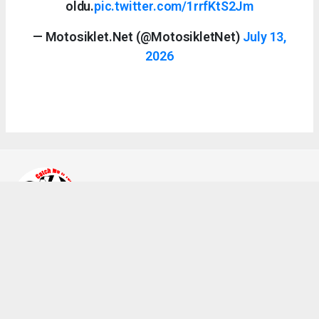
oldu.
pic.twitter.com/1rrfKtS2Jm
— Motosiklet.Net (@MotosikletNet)
July 13,
2026
Ahmet Bozkurt
bilgi@a2teker.com
Okuyucu Yorumları
(0)