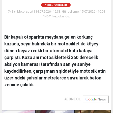
YEREL HABERLER
(MS) - Motorsport | 14.07.2026 - 12:33, Güncelleme: 15.07.2026 - 10:01
14641 kez okundu.
Bir kapalı otoparkta meydana gelen korkunç
kazada, seyir halindeki bir motosiklet ile köşeyi
dönen beyaz renkli bir otomobil kafa kafaya
çarpıştı. Kaza anı motosikletteki 360 derecelik
aksiyon kamerası tarafından saniye saniye
kaydedilirken, çarpışmanın şiddetiyle motosikletin
üzerindeki şahıslar metrelerce savrularak beton
zemine çakıldı.
ABONE OL