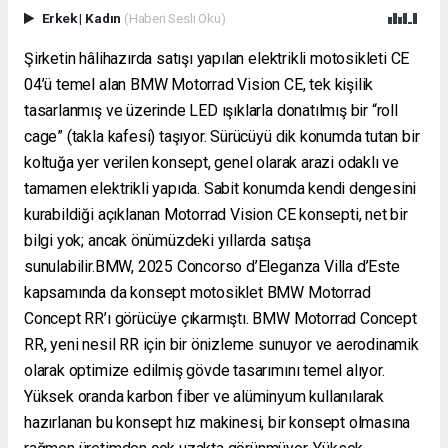
Erkek
|
Kadın
(Haberi Sesli Oku)
Şirketin hâlihazırda satışı yapılan elektrikli motosikleti CE
04’ü temel alan BMW Motorrad Vision CE, tek kişilik
tasarlanmış ve üzerinde LED ışıklarla donatılmış bir “roll
cage” (takla kafesi) taşıyor. Sürücüyü dik konumda tutan bir
koltuğa yer verilen konsept, genel olarak arazi odaklı ve
tamamen elektrikli yapıda. Sabit konumda kendi dengesini
kurabildiği açıklanan Motorrad Vision CE konsepti, net bir
bilgi yok; ancak önümüzdeki yıllarda satışa
sunulabilir.BMW, 2025 Concorso d’Eleganza Villa d’Este
kapsamında da konsept motosiklet BMW Motorrad
Concept RR’ı görücüye çıkarmıştı. BMW Motorrad Concept
RR, yeni nesil RR için bir önizleme sunuyor ve aerodinamik
olarak optimize edilmiş gövde tasarımını temel alıyor.
Yüksek oranda karbon fiber ve alüminyum kullanılarak
hazırlanan bu konsept hız makinesi, bir konsept olmasına