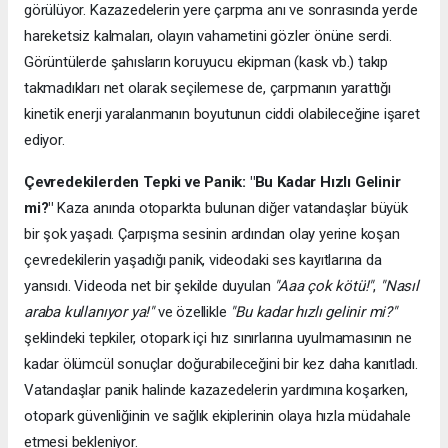
görülüyor. Kazazedelerin yere çarpma anı ve sonrasında yerde
hareketsiz kalmaları, olayın vahametini gözler önüne serdi.
Görüntülerde şahısların koruyucu ekipman (kask vb.) takıp
takmadıkları net olarak seçilemese de, çarpmanın yarattığı
kinetik enerji yaralanmanın boyutunun ciddi olabileceğine işaret
ediyor.
Çevredekilerden Tepki ve Panik: "Bu Kadar Hızlı Gelinir
mi?"
Kaza anında otoparkta bulunan diğer vatandaşlar büyük
bir şok yaşadı. Çarpışma sesinin ardından olay yerine koşan
çevredekilerin yaşadığı panik, videodaki ses kayıtlarına da
yansıdı. Videoda net bir şekilde duyulan
"Aaa çok kötü!"
,
"Nasıl
araba kullanıyor ya!"
ve özellikle
"Bu kadar hızlı gelinir mi?"
şeklindeki tepkiler, otopark içi hız sınırlarına uyulmamasının ne
kadar ölümcül sonuçlar doğurabileceğini bir kez daha kanıtladı.
Vatandaşlar panik halinde kazazedelerin yardımına koşarken,
otopark güvenliğinin ve sağlık ekiplerinin olaya hızla müdahale
etmesi bekleniyor.