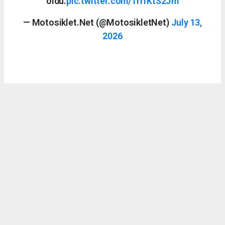
oldu.
pic.twitter.com/1rrfKtS2Jm
— Motosiklet.Net (@MotosikletNet)
July 13,
2026
Ahmet Bozkurt
bilgi@a2teker.com
Okuyucu Yorumları
(0)