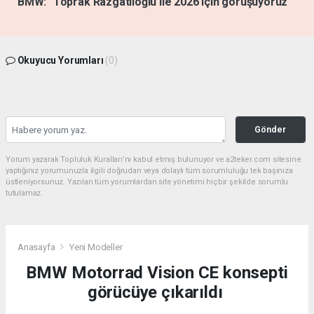
BMW: "Toprak Razgatlıoğlu ile 2026 için görüşüyoruz"
Okuyucu Yorumları
(0)
Gönder
Yorum yazarak Topluluk Kuralları’nı kabul etmiş bulunuyor ve a2teker.com sitesine
yaptığınız yorumunuzla ilgili doğrudan veya dolaylı tüm sorumluluğu tek başınıza
üstleniyorsunuz. Yazılan tüm yorumlardan site yönetimi hiçbir şekilde sorumlu
tutulamaz.
Anasayfa
Yeni Modeller
BMW Motorrad Vision CE konsepti
görücüye çıkarıldı