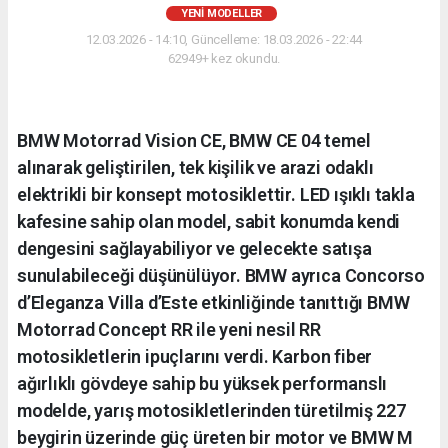
YENI MODELLER
12.03.2026 - 14:10, Güncelleme: 18.03.2026 - 22:44
62949+ kez okundu.
BMW Motorrad Vision CE, BMW CE 04 temel
alınarak geliştirilen, tek kişilik ve arazi odaklı
elektrikli bir konsept motosiklettir. LED ışıklı takla
kafesine sahip olan model, sabit konumda kendi
dengesini sağlayabiliyor ve gelecekte satışa
sunulabileceği düşünülüyor. BMW ayrıca Concorso
d’Eleganza Villa d’Este etkinliğinde tanıttığı BMW
Motorrad Concept RR ile yeni nesil RR
motosikletlerin ipuçlarını verdi. Karbon fiber
ağırlıklı gövdeye sahip bu yüksek performanslı
modelde, yarış motosikletlerinden türetilmiş 227
beygirin üzerinde güç üreten bir motor ve BMW M