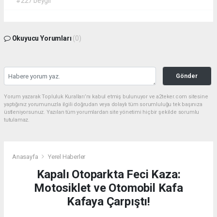
#227 beygir
Okuyucu Yorumları
(0)
Gönder
Yorum yazarak Topluluk Kuralları’nı kabul etmiş bulunuyor ve a2teker.com sitesine
yaptığınız yorumunuzla ilgili doğrudan veya dolaylı tüm sorumluluğu tek başınıza
üstleniyorsunuz. Yazılan tüm yorumlardan site yönetimi hiçbir şekilde sorumlu
tutulamaz.
Anasayfa
Yerel Haberler
Kapalı Otoparkta Feci Kaza:
Motosiklet ve Otomobil Kafa
Kafaya Çarpıştı!