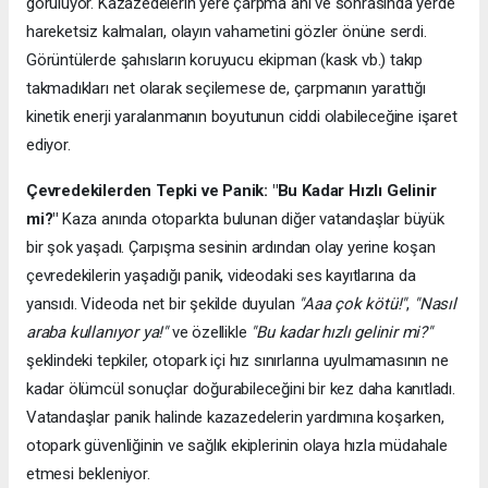
görülüyor. Kazazedelerin yere çarpma anı ve sonrasında yerde
hareketsiz kalmaları, olayın vahametini gözler önüne serdi.
Görüntülerde şahısların koruyucu ekipman (kask vb.) takıp
takmadıkları net olarak seçilemese de, çarpmanın yarattığı
kinetik enerji yaralanmanın boyutunun ciddi olabileceğine işaret
ediyor.
Çevredekilerden Tepki ve Panik: "Bu Kadar Hızlı Gelinir
mi?"
Kaza anında otoparkta bulunan diğer vatandaşlar büyük
bir şok yaşadı. Çarpışma sesinin ardından olay yerine koşan
çevredekilerin yaşadığı panik, videodaki ses kayıtlarına da
yansıdı. Videoda net bir şekilde duyulan
"Aaa çok kötü!"
,
"Nasıl
araba kullanıyor ya!"
ve özellikle
"Bu kadar hızlı gelinir mi?"
şeklindeki tepkiler, otopark içi hız sınırlarına uyulmamasının ne
kadar ölümcül sonuçlar doğurabileceğini bir kez daha kanıtladı.
Vatandaşlar panik halinde kazazedelerin yardımına koşarken,
otopark güvenliğinin ve sağlık ekiplerinin olaya hızla müdahale
etmesi bekleniyor.