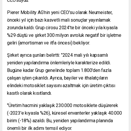
CEO'suydu.
Pierer Mobility AG'nin yeni CEO'su olarak Neumeister,
önceki yıl için bazı kasvetli mali sonuçlar yayınlamak
zorunda kaldı. Grup cirosu 2024'te bir önceki yıla kıyasla
%29 düştü ve şirket 300 milyon avroluk negatif bir işletme
geliri (amortisman ve itfa öncesi) bekliyor.
Şirket ayrıca şunları belirtti: "2024 mali yılı kapsamlı
yeniden yapılandırma önlemleriyle karakterize edildi.
Bugüne kadar Grup genelinde toplam 1.800'den fazla
çalışan işten çıkarıldı. Ayrıca, bayiler ve ithalatçıların
elindeki motosiklet sayısını azaltmak için üretim çıktısı
kasıtlı olarak kısıtlandı.
"Üretim hacmini yaklaşık 230.000 motosiklete düşürerek
(-2023'e kıyasla %26), küresel envanterler yaklaşık 40.000
birim (-18%) azaldı. Bu, yeniden yapılandırma planında
önemli bir ilk adımı temsil ediyor.