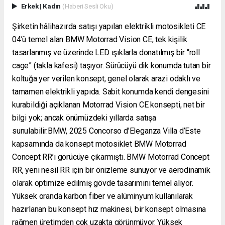
Erkek
|
Kadın
(Haberi Sesli Oku)
Şirketin hâlihazırda satışı yapılan elektrikli motosikleti CE
04’ü temel alan BMW Motorrad Vision CE, tek kişilik
tasarlanmış ve üzerinde LED ışıklarla donatılmış bir “roll
cage” (takla kafesi) taşıyor. Sürücüyü dik konumda tutan bir
koltuğa yer verilen konsept, genel olarak arazi odaklı ve
tamamen elektrikli yapıda. Sabit konumda kendi dengesini
kurabildiği açıklanan Motorrad Vision CE konsepti, net bir
bilgi yok; ancak önümüzdeki yıllarda satışa
sunulabilir.BMW, 2025 Concorso d’Eleganza Villa d’Este
kapsamında da konsept motosiklet BMW Motorrad
Concept RR’ı görücüye çıkarmıştı. BMW Motorrad Concept
RR, yeni nesil RR için bir önizleme sunuyor ve aerodinamik
olarak optimize edilmiş gövde tasarımını temel alıyor.
Yüksek oranda karbon fiber ve alüminyum kullanılarak
hazırlanan bu konsept hız makinesi, bir konsept olmasına
rağmen üretimden çok uzakta görünmüyor. Yüksek