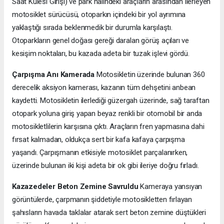
Saat Kulesi Girişi) ve park halindeki araçların arasından ilerleyen
motosiklet sürücüsü, otoparkın içindeki bir yol ayrımına
yaklaştığı sırada beklenmedik bir durumla karşılaştı.
Otoparkların genel doğası gereği daralan görüş açıları ve
kesişim noktaları, bu kazada adeta bir tuzak işlevi gördü.
Çarpışma Anı Kamerada
Motosikletin üzerinde bulunan 360
derecelik aksiyon kamerası, kazanın tüm dehşetini anbean
kaydetti. Motosikletin ilerlediği güzergah üzerinde, sağ taraftan
otopark yoluna giriş yapan beyaz renkli bir otomobil bir anda
motosikletlilerin karşısına çıktı. Araçların fren yapmasına dahi
fırsat kalmadan, oldukça sert bir kafa kafaya çarpışma
yaşandı. Çarpışmanın etkisiyle motosiklet parçalanırken,
üzerinde bulunan iki kişi adeta bir ok gibi ileriye doğru fırladı.
Kazazedeler Beton Zemine Savruldu
Kameraya yansıyan
görüntülerde, çarpmanın şiddetiyle motosikletten fırlayan
şahısların havada taklalar atarak sert beton zemine düştükleri