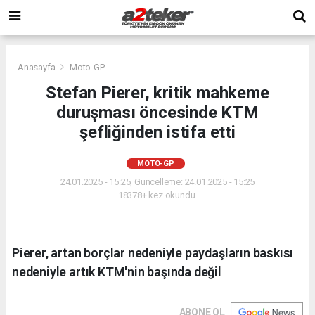
Anasayfa
Moto-GP
Stefan Pierer, kritik mahkeme
duruşması öncesinde KTM
şefliğinden istifa etti
MOTO-GP
24.01.2025 - 15:25, Güncelleme: 24.01.2025 - 15:25
18378+ kez okundu.
Pierer, artan borçlar nedeniyle paydaşların baskısı
nedeniyle artık KTM'nin başında değil
ABONE OL