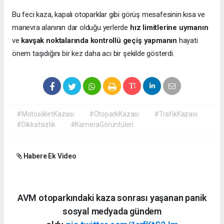
Bu feci kaza, kapalı otoparklar gibi görüş mesafesinin kısa ve
manevra alanının dar olduğu yerlerde
hız limitlerine uymanın
ve
kavşak noktalarında kontrollü geçiş yapmanın
hayati
önem taşıdığını bir kez daha acı bir şekilde gösterdi.
#MotosikletKazası
#OtoparkKazası
#TrafikKazası
#Dikkatsizlik
#KameraGörüntüleri
Habere Ek Video
AVM otoparkındaki kaza sonrası yaşanan panik
sosyal medyada gündem