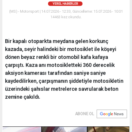
YEREL HABERLER
(MS) - Motorsport | 14.07.2026 - 12:33, Güncelleme: 15.07.2026 - 10:01
14463 kez okundu.
Bir kapalı otoparkta meydana gelen korkunç
kazada, seyir halindeki bir motosiklet ile köşeyi
dönen beyaz renkli bir otomobil kafa kafaya
çarpıştı. Kaza anı motosikletteki 360 derecelik
aksiyon kamerası tarafından saniye saniye
kaydedilirken, çarpışmanın şiddetiyle motosikletin
üzerindeki şahıslar metrelerce savrularak beton
zemine çakıldı.
ABONE OL