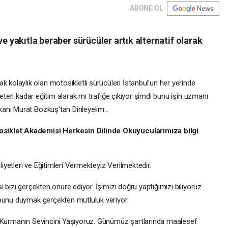
ABONE OL
ve yakıtla beraber sürücüler artık alternatif olarak
olaylık olan motosikletli sürücüleri
İstanbul'un her yerinde
yeteri kadar eğitim alarak mı trafiğe çıkıyor şimdi bunu işin uzmanı
anı Murat Bozkuş'tan Dinleyelim...
siklet Akademisi Herkesin Dilinde Okuyucularımıza bilgi
yetleri ve Eğitimleri Vermekteyiz Verilmektedir.
 bizi gerçekten onure ediyor. İşimizi doğru yaptığımızı biliyoruz
 bunu duymak gerçekten mutluluk veriyor.
i Kurmanın Sevincini Yaşıyoruz. Günümüz şartlarında maalesef