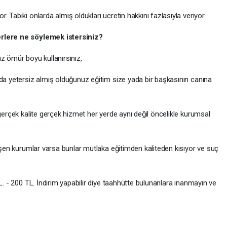
Tabiki onlarda almış oldukları ücretin hakkını fazlasıyla veriyor.
erlere ne söylemek istersiniz?
nız ömür boyu kullanırsınız,
ada yetersiz almış olduğunuz eğitim size yada bir başkasının canına
gerçek kalite gerçek hizmet her yerde aynı değil öncelikle kurumsal
düşen kurumlar varsa bunlar mutlaka eğitimden kaliteden kısıyor ve suç
L. - 200 TL. İndirim yapabilir diye taahhütte bulunanlara inanmayın ve