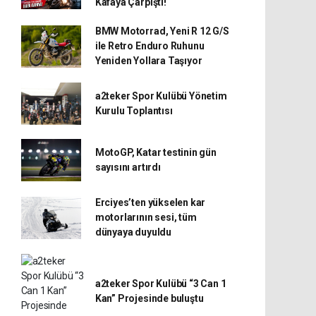
Kafaya Çarpıştı!
BMW Motorrad, Yeni R 12 G/S
ile Retro Enduro Ruhunu
Yeniden Yollara Taşıyor
a2teker Spor Kulübü Yönetim
Kurulu Toplantısı
MotoGP, Katar testinin gün
sayısını artırdı
Erciyes’ten yükselen kar
motorlarının sesi, tüm
dünyaya duyuldu
a2teker Spor Kulübü “3 Can 1
Kan” Projesinde buluştu