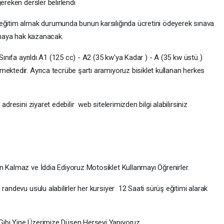
ereken dersler belirlendi
 eğitim almak durumunda bunun karsılığında ücretini ödeyerek sınava
almaya hak kazanacak.
Sınıfa ayrıldı A1 (125 cc) - A2 (35 kw'ya Kadar ) - A (35 kw üstü )
mektedir. Ayrıca tecrübe şartı aramıyoruz bisiklet kullanan herkes
adresini ziyaret edebilir web sitelerimizden bilgi alabilirsiniz
n Kalmaz ve İddia Ediyoruz Motosiklet Kullanmayı Öğrenirler.
randevu usulu alabilirler her kursiyer 12 Saati sürüş eğitimi alarak
ibi Yine Üzerimize Düşen Herşeyi Yapıyoruz...