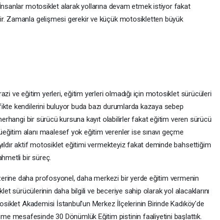
İnsanlar motosiklet alarak yollarına devam etmek istiyor fakat
ir. Zamanla gelişmesi gerekir ve küçük motosikletten büyük
zi ve eğitim yerleri, eğitim yerleri olmadığı için motosiklet sürücüleri
fikte kendilerini buluyor buda bazı durumlarda kazaya sebep
 herhangi bir sürücü kursuna kayıt olabilirler fakat eğitim veren sürücü
eğitim alanı maalesef yok eğitim verenler ise sınavı geçme
yıldır aktif motosiklet eğitimi vermekteyiz fakat deminde bahsettiğim
hmetli bir süreç.
erine daha profosyonel, daha merkezi bir yerde eğitim vermenin
klet sürücülerinin daha bilgili ve beceriye sahip olarak yol alacaklarını
tosiklet Akademisi İstanbul'un Merkez İlçelerinin Birinde Kadıköy'de
e mesafesinde 30 Dönümlük Eğitim pistinin faaliyetini başlattık.