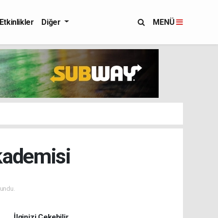
Etkinlikler
Diğer
MENÜ
kademisi
undu.
İlginizi Çekebilir