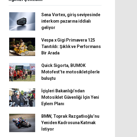
Sena Vortex, giriş seviyesinde
interkom pazarına iddialı
geliyor
Vespa x Gigi Primavera 125
Tanıtıldı: Şıklık ve Performans
Bir Arada
Quick Sigorta, BUMOK
Motofest’te motosikletçilerle
buluştu
İçişleri Bakanlığı’ndan
Motosiklet Güvenliği İçin Yeni
Eylem Planı
BMW, Toprak Razgatlıoğlu’nu
Yeniden Kadrosuna Katmak
İstiyor