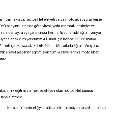
 vermektedir, motosiklet ehliyeti ya da motosiklet eğitimlerine
rücü adayının isteğine göre vitesli yada otomatik eğitimler ve
rumlarından ayıran yegane unsur hem ehliyet hemde eğitim veriyor
liyet alacak kursiyerlerimiz A1 sınıfı için honda 125 cc marka
 A sınıfı için Kawasaki ER-6N 650 cc Motorlarla Eğitim Veriyoruz.
ik ehliyet alabilirler eğitim alan tüm kursiyerlerimiz motosiklet
oruz.
akademik eğitimi vermek ve ehliyeti olan motosiklet sürücü
n tahsis etmek.
 Kursları Yönetmeliğiyle birlikte artık direksiyon sınavları zorlaştı