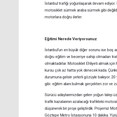
İstanbul trafiği yoğunlaşarak devam ediyor. 
motosiklet sürmek araba sürmek gibi değild
motorlara doğru ilerler.
Eğitimi Nerede Veriyorsunuz
İstanbul'un en büyük diğer sorunu ise boş ara
doğru eğitim ve beceriye sahip olmadan tra
olmaktadırlar. Motosiklet Ehliyeti almak için
kursu çok az hatta yok denecek kada. Çünkü
durumuna gelsin yeterli gözüyle bakıyor. 20 
gibi eğitim alanı bulmak gerçekten zor ve za
Sürücü adaylarımızdan gelen yoğun talep üz
trafik kazalarının azalacağı trafikteki motosi
düşünerek bir proje geliştirdik. Projemiz Mo
Göztepe Metro İstasyonuna 10 dakika. Yürüm