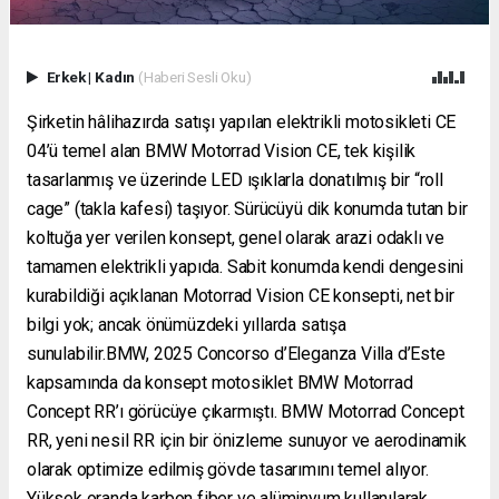
Erkek
|
Kadın
(Haberi Sesli Oku)
Şirketin hâlihazırda satışı yapılan elektrikli motosikleti CE
04’ü temel alan BMW Motorrad Vision CE, tek kişilik
tasarlanmış ve üzerinde LED ışıklarla donatılmış bir “roll
cage” (takla kafesi) taşıyor. Sürücüyü dik konumda tutan bir
koltuğa yer verilen konsept, genel olarak arazi odaklı ve
tamamen elektrikli yapıda. Sabit konumda kendi dengesini
kurabildiği açıklanan Motorrad Vision CE konsepti, net bir
bilgi yok; ancak önümüzdeki yıllarda satışa
sunulabilir.BMW, 2025 Concorso d’Eleganza Villa d’Este
kapsamında da konsept motosiklet BMW Motorrad
Concept RR’ı görücüye çıkarmıştı. BMW Motorrad Concept
RR, yeni nesil RR için bir önizleme sunuyor ve aerodinamik
olarak optimize edilmiş gövde tasarımını temel alıyor.
Yüksek oranda karbon fiber ve alüminyum kullanılarak