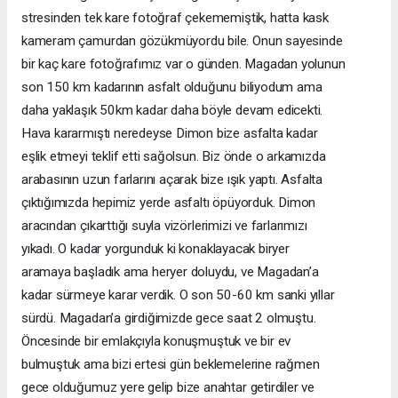
stresinden tek kare fotoğraf çekememiştik, hatta kask
kameram çamurdan gözükmüyordu bile. Onun sayesinde
bir kaç kare fotoğrafımız var o günden. Magadan yolunun
son 150 km kadarının asfalt olduğunu biliyodum ama
daha yaklaşık 50km kadar daha böyle devam edicekti.
Hava kararmıştı neredeyse Dimon bize asfalta kadar
eşlik etmeyi teklif etti sağolsun. Biz önde o arkamızda
arabasının uzun farlarını açarak bize ışık yaptı. Asfalta
çıktığımızda
hepimiz
yerde
asfaltı
öpüyorduk.
Dimon
aracından
çıkarttığı
suyla
vizörlerimizi
ve
farlarımızı
yıkadı.
O
kadar
yorgunduk
ki
konaklayacak
biryer
aramaya başladık ama heryer doluydu, ve Magadan’a
kadar sürmeye karar verdik. O son 50-60 km sanki yıllar
sürdü. Magadan’a girdiğimizde gece saat 2 olmuştu.
Öncesinde
bir
emlakçıyla
konuşmuştuk
ve
bir
ev
bulmuştuk ama bizi ertesi gün beklemelerine rağmen
gece olduğumuz yere gelip bize anahtar getirdiler ve