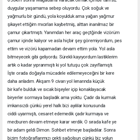
650km sonra Magadan’a varacak olmak içimde tarifsiz
duygular
yaşamama
sebep
oluyordu.
Çok
soğuk
ve
yağmurlu bir gündü, yola koyulduk ama yağan yağmur
şikayet ettiğim mıcırları kaybetmiş, alttan inanılmaz bir
çamur çıkartmıştı. Yanımdan her araç geçtğinde vizörüm
çamur içinde kalıyor ve asla hiçbir şey göremiyordum, pes
ettim ve vizörü kapamadan devam ettim yola. Yol asla
bitmeyecek gibi geliyordu. Sürekli kayıyordum lastiklerim
artık o kadar yıpranmıştı ki yol tutuşu çok zayıflamıştı.
İşte orada doğayla mücadele edilemeyeceğini bir kere
daha
anladım.
Akşam
9
civarı
yol
lenarında
küçük
bir
kafe
bulduk
ve
sıcak
bişeyler
içip
konaklayacak
biryerler sormaya başladık ama yoktu. Çadır da kurmak
imkansızdı
çünkü
yerel
halk
bizi
ayılılar
konusunda
ciddi
uyarmıştı,
cesaret
edemedik
çadır
kurmaya
ve
mecburen devam etmeye karar verdik. O sırada kafe ye
bir adam geldi Dimon. Sohbet etmeye başladılar. Sonra
bizim fotoğraflarımızı çekti sağolsun çünkü biz yolun