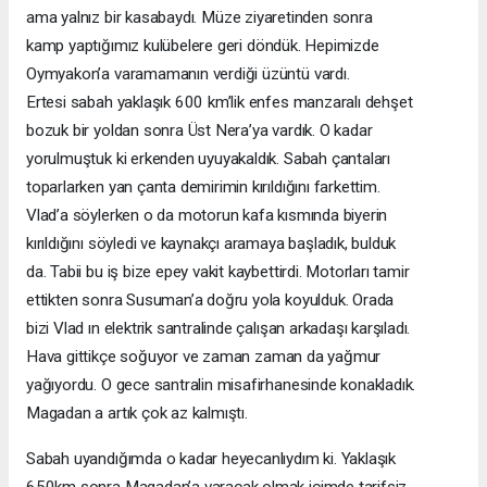
ama
yalnız
bir
kasabaydı.
Müze
ziyaretinden
sonra
kamp
yaptığımız
kulübelere
geri
döndük.
Hepimizde
Oymyakon’a varamamanın verdiği üzüntü vardı.
Ertesi sabah yaklaşık 600 km’lik enfes manzaralı dehşet
bozuk bir yoldan sonra Üst Nera’ya vardık. O kadar
yorulmuştuk ki erkenden uyuyakaldık. Sabah çantaları
toparlarken yan çanta demirimin kırıldığını farkettim.
Vlad’a söylerken o da motorun kafa kısmında biyerin
kırıldığını söyledi ve kaynakçı aramaya başladık, bulduk
da. Tabii bu iş bize epey vakit kaybettirdi. Motorları tamir
ettikten sonra Susuman’a doğru yola koyulduk. Orada
bizi Vlad ın elektrik santralinde çalışan arkadaşı karşıladı.
Hava
gittikçe
soğuyor
ve
zaman
zaman
da
yağmur
yağıyordu. O gece santralin misafirhanesinde konakladık.
Magadan a artık çok az kalmıştı.
Sabah uyandığımda o kadar heyecanlıydım ki. Yaklaşık