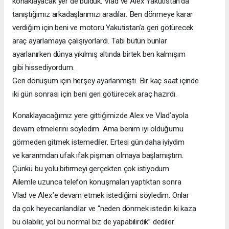
konaklayacak yer de bulduk. Vlad ve Alex Yakutistan’da
tanıştığımız arkadaşlarımızı aradılar. Ben dönmeye karar
verdiğim için beni ve motoru Yakutistan’a geri götürecek
araç
ayarlamaya
çalışıyorlardı.
Tabi
bütün
bunlar
ayarlanırken dünya yıkılmış altında birtek ben kalmışım
gibi hissediyordum.
Geri dönüşüm için herşey ayarlanmıştı. Bir kaç saat içinde
iki gün sonrası için beni geri götürecek araç hazırdı.
Konaklayacağımız yere gittiğimizde Alex ve Vlad’ayola
devam etmelerini söyledim. Ama benim iyi olduğumu
görmeden gitmek istemediler. Ertesi gün daha iyiydim
ve kararımdan ufak ıfak pişman olmaya başlamıştım.
Çünkü
bu
yolu
bitirmeyi
gerçekten
çok
istiyodum.
Ailemle
uzunca
telefon
konuşmaları
yaptıktan
sonra
Vlad ve Alex’e devam etmek istediğimi söyledim. Onlar
da çok heyecanlandılar ve “neden dönmek istedin ki kaza
bu olabilir, yol bu normal biz de yapabilirdik” dediler.