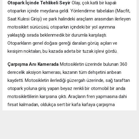
Otopark İçinde Tehlikeli Seyir
Olay, çok katlı bir kapalı
otoparkın içinde meydana geldi. Yönlendirme tabelaları (Macfit,
Saat Kulesi Girişi) ve park halindeki araçların arasından ilerleyen
motosiklet sürücüsü, otoparkın içindeki bir yol ayrımına
yaklaştığı sırada beklenmedik bir durumla karşılaştı.
Otoparkların genel doğası gereği daralan görüş açıları ve
kesişim noktaları, bu kazada adeta bir tuzak işlevi gördü.
Çarpışma Anı Kamerada
Motosikletin üzerinde bulunan 360
derecelik aksiyon kamerası, kazanın tüm dehşetini anbean
kaydetti. Motosikletin ilerlediği güzergah üzerinde, sağ taraftan
otopark yoluna giriş yapan beyaz renkli bir otomobil bir anda
motosikletlilerin karşısına çıktı. Araçların fren yapmasına dahi
fırsat kalmadan, oldukça sert bir kafa kafaya çarpışma
yaşandı. Çarpışmanın etkisiyle motosiklet parçalanırken,
üzerinde bulunan iki kişi adeta bir ok gibi ileriye doğru fırladı.
Kazazedeler Beton Zemine Savruldu
Kameraya yansıyan