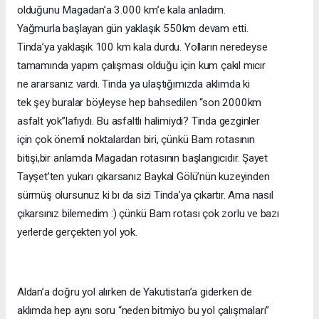
olduğunu Magadan’a 3.000 km’e kala anladım.
Yağmurla
başlayan
gün
yaklaşık
550km
devam
etti.
Tinda’ya yaklaşık 100 km kala durdu. Yolların neredeyse
tamamında yapım çalışması olduğu için kum çakıl mıcır
ne ararsanız vardı. Tinda ya ulaştığımızda aklımda ki
tek şey buralar böyleyse hep bahsedilen “son 2000km
asfalt yok”lafıydı. Bu asfaltlı halimiydi? Tinda gezginler
için çok önemli noktalardan biri, çünkü Bam rotasının
bitişi,bir anlamda Magadan rotasının başlangıcıdır. Şayet
Tayşet’ten yukarı çıkarsanız Baykal Gölü’nün kuzeyinden
sürmüş olursunuz ki bı da sizi Tinda’ya çıkartır. Ama nasıl
çıkarsınız bilemedim :) çünkü Bam rotası çok zorlu ve bazı
yerlerde gerçekten yol yok.
Aldan’a doğru yol alırken de Yakutistan’a giderken de
aklımda hep aynı soru “neden bitmiyo bu yol çalışmaları”