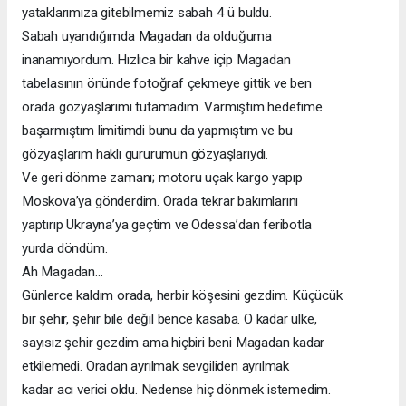
yataklarımıza gitebilmemiz sabah 4 ü buldu.
Sabah
uyandığımda
Magadan
da
olduğuma
inanamıyordum.
Hızlıca
bir
kahve
içip
Magadan
tabelasının
önünde
fotoğraf
çekmeye
gittik
ve
ben
orada
gözyaşlarımı
tutamadım.
Varmıştım
hedefime
başarmıştım
limitimdi
bunu
da
yapmıştım
ve
bu
gözyaşlarım haklı gururumun gözyaşlarıydı.
Ve
geri
dönme
zamanı;
motoru
uçak
kargo
yapıp
Moskova’ya
gönderdim.
Orada
tekrar
bakımlarını
yaptırıp
Ukrayna’ya
geçtim
ve
Odessa’dan
feribotla
yurda döndüm.
Ah Magadan...
Günlerce kaldım orada, herbir köşesini gezdim. Küçücük
bir şehir, şehir bile değil bence kasaba. O kadar ülke,
sayısız şehir gezdim ama hiçbiri beni Magadan kadar
etkilemedi.
Oradan
ayrılmak
sevgiliden
ayrılmak
kadar acı verici oldu. Nedense hiç dönmek istemedim.