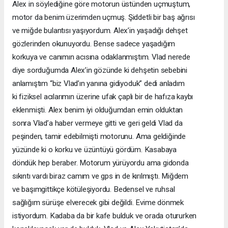
Alex in söylediğine göre motorun üstünden uçmuştum,
motor da benim üzerimden uçmuş. Şiddetli bir baş ağrısı
ve miğde bulantısı yaşıyordum. Alex’in yaşadığı dehşet
gözlerinden
okunuyordu.
Bense
sadece
yaşadığım
korkuya ve canımın acısına odaklanmıştım. Vlad nerede
diye sorduğumda Alex’in gözünde ki dehşetin sebebini
anlamıştım “biz Vlad’ın yanına gidiyoduk” dedi anladım
ki fiziksel acılarımın üzerine ufak çaplı bir de hafıza kaybı
eklenmişti. Alex benim iyi olduğumdan emin olduktan
sonra Vlad’a haber vermeye gitti ve geri geldi Vlad da
peşinden, tamir edebilmişti motorunu. Ama geldiğinde
yüzünde
ki
o
korku
ve
üzüntüyü
gördüm.
Kasabaya
döndük hep beraber. Motorum yürüyordu ama gidonda
sıkıntı vardı biraz camım ve gps in de kırılmıştı. Miğdem
ve
başımgittikçe
kötüleşiyordu.
Bedensel
ve
ruhsal
sağlığım sürüşe elverecek gibi değildi. Evime dönmek
istiyordum. Kadaba da bir kafe bulduk ve orada otururken