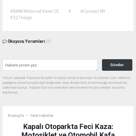
#BMW Motorrad Vision CE
#
#Concept RR
#227 beygir
Okuyucu Yorumları
(0)
Gönder
Yorum yazarak Topluluk Kuralları’nı kabul etmiş bulunuyor ve a2teker.com sitesine
yaptığınız yorumunuzla ilgili doğrudan veya dolaylı tüm sorumluluğu tek başınıza
üstleniyorsunuz. Yazılan tüm yorumlardan site yönetimi hiçbir şekilde sorumlu
tutulamaz.
Anasayfa
Yerel Haberler
Kapalı Otoparkta Feci Kaza:
Motosiklet ve Otomobil Kafa