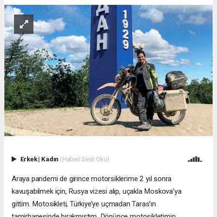
Erkek
|
Kadın
(Haberi Sesli Oku)
Araya pandemi de girince motorsiklerime 2 yıl sonra
kavuşabilmek için, Rusya vizesi alıp, uçakla Moskova’ya
gittim.
Motosikleti,
Türkiye’ye
uçmadan
Taras’ın
tamirhanesinde
bırakmıştım.
Dönünce
motosikletimin