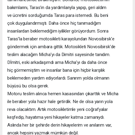
bakımlarını, Taras’ın da yardımlarıyla yapıp, geri aldım
ve ücretini sorduğumda Taras para istemedi. Bu beni
çok
duygulandırmıştı.
Daha
önce
hiç
tanımadığım
insanlardan beklemediğim iyilikler görüyordum. Sonra
Taras’la beraber motosikleti karayolundan Novosibirsk’e
göndermek için ambara gittik. Motosikleti Novosibirsk’de
teslim alacağım Micha’yı da Dimitri sayesinde tanıdım.
Dİmitri, eski arkadaşımdı ama Micha’yı da daha önce
hiç görmemiştim ve insanlar bana için hiçbir karşılık
beklemeden yardım ediyorlardı. Sanırım yolda olmanın
büyüsü bu olsa gerek.
Motoru teslim alınca hemen kasasından çıkarttık ve Micha
ile beraber yola hazır hale getirdik. Ne de olsa yarın yola
reva olacaktım. Artık motosikletimle yeni coğrafyalar
keşfedip, hayatıma yeni hikayeler katma zamanıydı.
Aslında her bir şehirde derin hikayelerim ve anılarım var,
ancak hepsini yazmak mümkün değil.