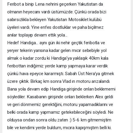
Feribot a binip Lena nehrini geçerken Yakutistan da
olmanın heyecanı vardı üstümüzde. Çünkü orada bizi
sabırsızlıkla
bekleyen
Yakutistan
Motosiklet
kulübü
üyeleri vardı. Yine enfes dostluklar ve paha biçilmez
anılar toplayıp devam ettik yola...
Hedef Handiga... aynı gün iki nehir geçtik feribotla ve
yeryer tekerin yarısına kadar gelen mıcır sebebiyle yol
almak o kadar zordu ki Handiga’ya yaklaşık 40km kala
feribottan indiğimiz yerde kamp yapmaya karar verdik
çünkü hava epeyce kararmıştı. Sabah Üst Nera’ya gitmek
üzere çıktık. Birkaç km sonra Vlad ın motoru arızalandı.
Bana yola devam edip Handiga girişinde onları beklememi
söylediler. Kasabanın girişinde onları beklerken Alex geldi
ve geri dönmemiz gerektiğini, motoru yapamadıklarını ve
belki orada kamp yapmamız getekebileceğini söyledi. Ne
olduysa ondan sonra oldu zaten :) 5-6 km gitmemiştim
bile ve kendimi yerde buldum, mıcıra kapışmıştım belli ki.