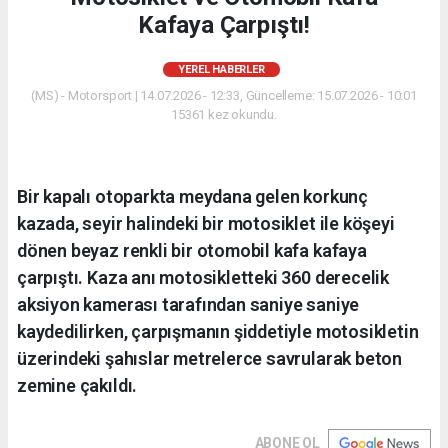
Kafaya Çarpıştı!
YEREL HABERLER
(MS) - Motorsport | 14.07.2026 - 12:33, Güncelleme: 15.07.2026 - 10:01
15361 kez okundu.
Bir kapalı otoparkta meydana gelen korkunç
kazada, seyir halindeki bir motosiklet ile köşeyi
dönen beyaz renkli bir otomobil kafa kafaya
çarpıştı. Kaza anı motosikletteki 360 derecelik
aksiyon kamerası tarafından saniye saniye
kaydedilirken, çarpışmanın şiddetiyle motosikletin
üzerindeki şahıslar metrelerce savrularak beton
zemine çakıldı.
ABONE OL