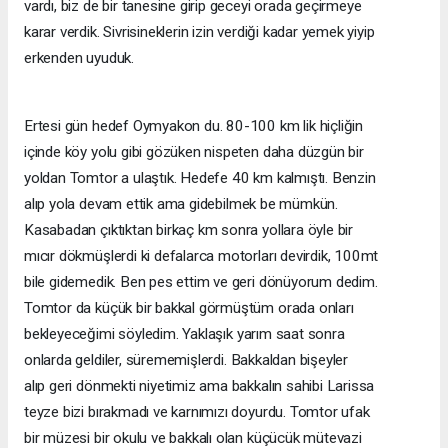
vardı, biz de bir tanesine girip geceyi orada geçirmeye
karar verdik. Sivrisineklerin izin verdiği kadar yemek yiyip
erkenden uyuduk.
Ertesi gün hedef Oymyakon du. 80-100 km lik hiçliğin
içinde köy yolu gibi gözüken nispeten daha düzgün bir
yoldan Tomtor a ulaştık. Hedefe 40 km kalmıştı. Benzin
alıp
yola
devam
ettik
ama
gidebilmek
be
mümkün.
Kasabadan çıktıktan birkaç km sonra yollara öyle bir
mıcır dökmüşlerdi ki defalarca motorları devirdik, 100mt
bile gidemedik. Ben pes ettim ve geri dönüyorum dedim.
Tomtor da küçük bir bakkal görmüştüm orada onları
bekleyeceğimi
söyledim.
Yaklaşık
yarım
saat
sonra
onlarda
geldiler,
sürememişlerdi.
Bakkaldan
bişeyler
alıp geri dönmekti niyetimiz ama bakkalın sahibi Larissa
teyze bizi bırakmadı ve karnımızı doyurdu. Tomtor ufak
bir müzesi bir okulu ve bakkalı olan küçücük mütevazi