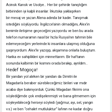
Acinsk Kansk ve Usolye... Her bir şehirde tanıştığım
birbirinden
iyi
kalpli
insanlar.
İrkutska
yaklaşırken
bir mesaj ve yazan Alena adında bir kadın. Tanışmak
istediğini söylüyordu. İngilizce’sinin olmadığını, Alex’in
benimle iletişime geçeceğini yazıyordu ve ben bu arada
telefon numaramın nasıl bir hızla Rusya’nın tahmin bile
edemeyeceğim yerlerinde ki insanlara ulaşmış olduğuna
şaşırıyordum. Alex’le yazışıp, akşamına onlarla buluştum.
Harika
ev
sahiplikleri
için
minnettarım.
Bir
haftanın
sonunda kalbimin bir kısmını orada bırakıp, ayrıldım...
Hedef Mogoça!
Bir
yandan
yol
alırken
bir
yandan
da
Dimitri
ile
Magadan’a
beraber
sürebileceğimiz
birileri
var
mıdır
acaba diye bakınıyorduk. Çünkü Magadan fikrimi ona
söylediğimde çok endişelenmişti ve bana gitmemem için
söyleyebileceği herseyi söyledi (yağmur, ayı, sel, yangın
v.s.) ve ben “cehalet mutluluktur” lafının ne kadar doğru