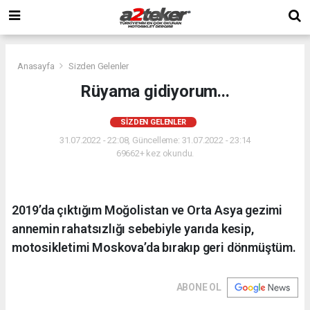
Anasayfa
Sizden Gelenler
Rüyama gidiyorum...
SIZDEN GELENLER
31.07.2022 - 22:08, Güncelleme: 31.07.2022 - 23:14
69662+ kez okundu.
2019’da çıktığım Moğolistan ve Orta Asya gezimi
annemin rahatsızlığı sebebiyle yarıda kesip,
motosikletimi Moskova’da bırakıp geri dönmüştüm.
ABONE OL