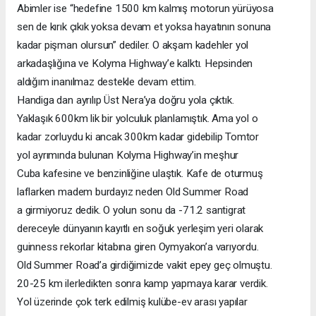
Abimler ise “hedefine 1500 km kalmış motorun yürüyosa
sen de kırık çıkık yoksa devam et yoksa hayatının sonuna
kadar pişman olursun” dediler. O akşam kadehler yol
arkadaşlığına ve Kolyma Highway’e kalktı. Hepsinden
aldığım inanılmaz destekle devam ettim.
Handiga
dan
ayrılıp
Üst
Nera’ya
doğru
yola
çıktık.
Yaklaşık 600km lik bir yolculuk planlamıştık. Ama yol o
kadar zorluydu ki ancak 300km kadar gidebilip Tomtor
yol
ayrımında
bulunan
Kolyma
Highway’in
meşhur
Cuba kafesine ve benzinliğine ulaştık. Kafe de oturmuş
laflarken
madem
burdayız
neden
Old
Summer
Road
a girmiyoruz dedik. O yolun sonu da -71.2 santigrat
dereceyle dünyanın kayıtlı en soğuk yerleşim yeri olarak
guinness rekorlar kitabına giren Oymyakon’a varıyordu.
Old Summer Road’a girdiğimizde vakit epey geç olmuştu.
20-25 km ilerledikten sonra kamp yapmaya karar verdik.
Yol üzerinde çok terk edilmiş kulübe-ev arası yapılar