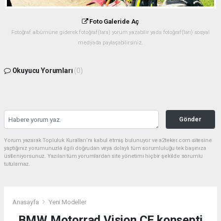
Foto Galeride Aç
Fotoğraf albümüne giderek fotoğraf(lara) yorum yazabilir yada fotoğraf(ları) sosyal
medyada paylaşabilirsiniz.
Okuyucu Yorumları
(0)
Gönder
Yorum yazarak Topluluk Kuralları’nı kabul etmiş bulunuyor ve a2teker.com sitesine
yaptığınız yorumunuzla ilgili doğrudan veya dolaylı tüm sorumluluğu tek başınıza
üstleniyorsunuz. Yazılan tüm yorumlardan site yönetimi hiçbir şekilde sorumlu
tutulamaz.
Anasayfa
Yeni Modeller
BMW Motorrad Vision CE konsepti