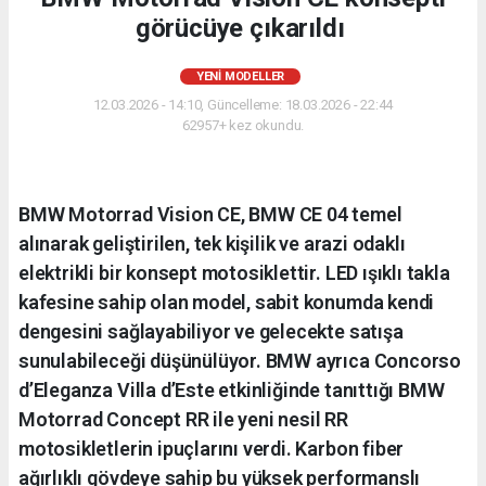
görücüye çıkarıldı
YENI MODELLER
12.03.2026 - 14:10, Güncelleme: 18.03.2026 - 22:44
62957+ kez okundu.
BMW Motorrad Vision CE, BMW CE 04 temel
alınarak geliştirilen, tek kişilik ve arazi odaklı
elektrikli bir konsept motosiklettir. LED ışıklı takla
kafesine sahip olan model, sabit konumda kendi
dengesini sağlayabiliyor ve gelecekte satışa
sunulabileceği düşünülüyor. BMW ayrıca Concorso
d’Eleganza Villa d’Este etkinliğinde tanıttığı BMW
Motorrad Concept RR ile yeni nesil RR
motosikletlerin ipuçlarını verdi. Karbon fiber
ağırlıklı gövdeye sahip bu yüksek performanslı