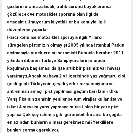
gazların oranı azalacak, trafik sorunu büyük oranda
çözülecek ve motosiklet sporuna olan ilgi de
artacaktır.Umuyorum ki yetkililer bu konuyla ilgili
düzenleme yaparlar.
İkinci konu ise motosiklet sporuyla ilgili.Yıllardır
süregelen pistimizin olmayışı 2005 yılında İstanbul Parkın
açılmasıyla yüreklere su serpmişti.Bununla beraber 2011
yılından itibaren Türkiye Şampiyonalarının orada
koşulmaya başlaması da işte artık bir pistimiz var havası
yaratmıştı.Ancak bu hava 2 yıl içerisinde yaz yağmuru gibi
geldi geçti.Türkiyenin çeşitli yerlerine şampiyona ve
antrenman amaçlı pist yapılması geçtim bari İzmir Ülkü
Yarış Pistinin zeminin yenilense tüm virajlar kullanılsa ve
iklimi 4 mevsim yarış yapmaya müsait olan bir yere pist
yapılsa.Çok şey istemiş gibi görünebilirİm ama bu çağda
en azından bunların olması gerekmez mi?Yetkililere
bunları sormak gerekiyor.