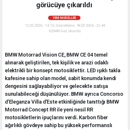
görücüye çıkarıldı
YENI MODELLER
12.03.2026 - 14:10, Güncelleme: 18.03.2026 - 22:44
62948+ kez okundu.
BMW Motorrad Vision CE, BMW CE 04 temel
alınarak geliştirilen, tek kişilik ve arazi odaklı
elektrikli bir konsept motosiklettir. LED ışıklı takla
kafesine sahip olan model, sabit konumda kendi
dengesini sağlayabiliyor ve gelecekte satışa
sunulabileceği düşünülüyor. BMW ayrıca Concorso
d’Eleganza Villa d’Este etkinliğinde tanıttığı BMW
Motorrad Concept RR ile yeni nesil RR
motosikletlerin ipuçlarını verdi. Karbon fiber
ağırlıklı gövdeye sahip bu yüksek performanslı