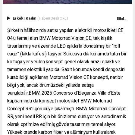
Erkek
|
Kadın
(Haberi Sesli Oku)
Şirketin hâlihazırda satışı yapılan elektrikli motosikleti CE
04’ü temel alan BMW Motorrad Vision CE, tek kişilik
tasarlanmış ve üzerinde LED ışıklarla donatılmış bir “roll
cage” (takla kafesi) taşıyor. Sürücüyü dik konumda tutan bir
koltuğa yer verilen konsept, genel olarak arazi odaklı ve
tamamen elektrikli yapıda. Sabit konumda kendi dengesini
kurabildiği açıklanan Motorrad Vision CE konsepti, net bir
bilgi yok; ancak önümüzdeki yıllarda satışa
sunulabilir.BMW, 2025 Concorso d’Eleganza Villa d’Este
kapsamında da konsept motosiklet BMW Motorrad
Concept RR’ı görücüye çıkarmıştı. BMW Motorrad Concept
RR, yeni nesil RR için bir önizleme sunuyor ve aerodinamik
olarak optimize edilmiş gövde tasarımını temel alıyor.
Yüksek oranda karbon fiber ve alüminyum kullanılarak