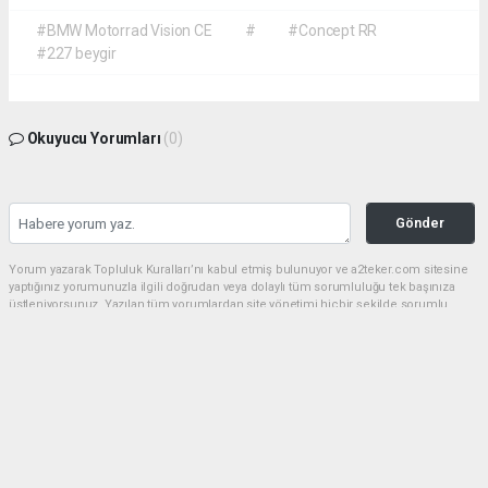
#BMW Motorrad Vision CE
#
#Concept RR
#227 beygir
Okuyucu Yorumları
(0)
Gönder
Yorum yazarak Topluluk Kuralları’nı kabul etmiş bulunuyor ve a2teker.com sitesine
yaptığınız yorumunuzla ilgili doğrudan veya dolaylı tüm sorumluluğu tek başınıza
üstleniyorsunuz. Yazılan tüm yorumlardan site yönetimi hiçbir şekilde sorumlu
tutulamaz.
haber paketi
haber scripti
haber yazılımı
Tüm hakları saklı tutulmaktadır.Copyright 2026©