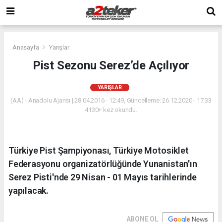
Anasayfa
Yarışlar
Pist Sezonu Serez’de Açılıyor
YARIŞLAR
(AA) - Anadolu Ajansı | 28.04.2016 - 12:49, Güncelleme: 26.12.2020 - 17:33
4130+ kez okundu.
Türkiye Pist Şampiyonası, Türkiye Motosiklet
Federasyonu organizatörlüğünde Yunanistan'ın
Serez Pisti'nde 29 Nisan - 01 Mayıs tarihlerinde
yapılacak.
ABONE OL