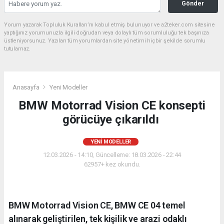
Gönder
Yorum yazarak Topluluk Kuralları’nı kabul etmiş bulunuyor ve a2teker.com sitesine
yaptığınız yorumunuzla ilgili doğrudan veya dolaylı tüm sorumluluğu tek başınıza
üstleniyorsunuz. Yazılan tüm yorumlardan site yönetimi hiçbir şekilde sorumlu
tutulamaz.
Anasayfa
Yeni Modeller
BMW Motorrad Vision CE konsepti
görücüye çıkarıldı
YENI MODELLER
12.03.2026 - 14:10, Güncelleme: 18.03.2026 - 22:44
62957+ kez okundu.
BMW Motorrad Vision CE, BMW CE 04 temel
alınarak geliştirilen, tek kişilik ve arazi odaklı