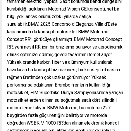
tamamen elektrikli yapıda. Sabit konumda kendi dengesini
kurabildiği açıklanan Motorrad Vision CE konsepti, net bir
bilgi yok; ancak önümüzdeki yıllarda satışa
sunulabilir.BMW, 2025 Concorso d’Eleganza Villa d’Este
kapsamında da konsept motosiklet BMW Motorrad
Concept RR’ı görücüye çıkarmıştı. BMW Motorrad Concept
RR, yeni nesil RR için bir önizleme sunuyor ve aerodinamik
olarak optimize edilmiş gövde tasarımını temel alıyor.
Yüksek oranda karbon fiber ve alüminyum kullanılarak
hazırlanan bu konsept hız makinesi, bir konsept olmasına
rağmen üretimden çok uzakta görünmüyor. Yüksek
performansa odaklanan Brembo frenlerin kullanıldığı
motosiklet, FIM Superbike Dünya Şampiyonası’nda yarışan
motosikletlerden alınan su soğutmalı sıralı dört silindirli
motoru temel alıyor. BMW Motorrad, bu motorun 227
beygirden fazla güç ürettiğini belirtiyor ve motorda
doğrudan WSBK M 1000 RR’dan alınan elektronik kontrol
sistemlerinin yer aldığını aktarıyor. Renkli bir ekranla ve