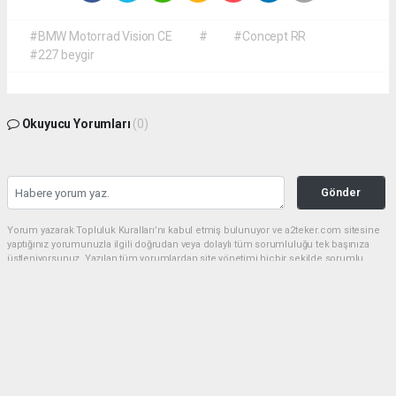
#BMW Motorrad Vision CE
#
#Concept RR
#227 beygir
Okuyucu Yorumları
(0)
Gönder
Yorum yazarak Topluluk Kuralları’nı kabul etmiş bulunuyor ve a2teker.com sitesine
yaptığınız yorumunuzla ilgili doğrudan veya dolaylı tüm sorumluluğu tek başınıza
üstleniyorsunuz. Yazılan tüm yorumlardan site yönetimi hiçbir şekilde sorumlu
tutulamaz.
haber paketi
haber scripti
haber yazılımı
Tüm hakları saklı tutulmaktadır.Copyright 2026©