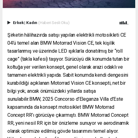
Erkek
|
Kadın
(Haberi Sesli Oku)
Şirketin hâlihazırda satışı yapılan elektrikli motosikleti CE
04’ü temel alan BMW Motorrad Vision CE, tek kişilik
tasarlanmış ve üzerinde LED ışıklarla donatılmış bir “roll
cage” (takla kafesi) taşıyor. Sürücüyü dik konumda tutan bir
koltuğa yer verilen konsept, genel olarak arazi odaklı ve
tamamen elektrikli yapıda. Sabit konumda kendi dengesini
kurabildiği açıklanan Motorrad Vision CE konsepti, net bir
bilgi yok; ancak önümüzdeki yıllarda satışa
sunulabilir.BMW, 2025 Concorso d’Eleganza Villa d’Este
kapsamında da konsept motosiklet BMW Motorrad
Concept RR’ı görücüye çıkarmıştı. BMW Motorrad Concept
RR, yeni nesil RR için bir önizleme sunuyor ve aerodinamik
olarak optimize edilmiş gövde tasarımını temel alıyor.