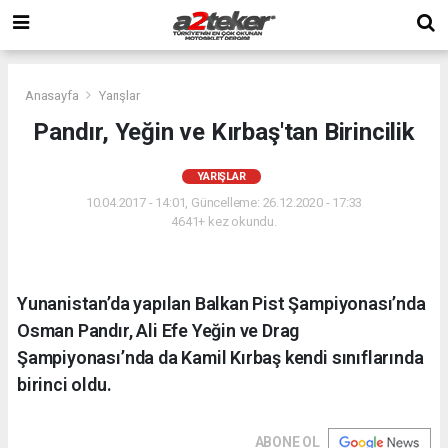
Anasayfa
Yarışlar
Pandır, Yeğin ve Kırbaş'tan Birincilik
YARIŞLAR
10.04.2017 - 14:01, Güncelleme: 26.12.2020 - 17:33
4641+ kez okundu.
Yunanistan’da yapılan Balkan Pist Şampiyonası’nda
Osman Pandır, Ali Efe Yeğin ve Drag
Şampiyonası’nda da Kamil Kırbaş kendi sınıflarında
birinci oldu.
ABONE OL