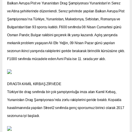
Balkan Avrupa Pist ve Yunanistan Drag Şampiyonası Yunanistan’ın Serez
ve Atina şehirlerinde düzenlendi. Serez şehrinde yapılan Balkan Avrupa Pist
Şampiyonası’na Türkiye, Yunanistan, Makedonya, Sırbistan, Romanya ve
Bulgaristan'dan 93 sporcu katıldı. F600 sınıfında 08 Nisan Cumartesi günü
Osman Pandır, Bulgar rakibini geçerek ilk yarışı kazandı. Açılış yarışında
mekanik problem yaşayan Ali Efe Yeğin, 09 Nisan Pazar günü yapılan
sezonun ikinci yarışında rakiplerini geride bırakarak birincilik kürsüsüne çıktı.
F1000 sınıfında mücadele eden Avni Pala ise 11. sırada yer aldı.
DRAGTA KAMİL KIRBAŞ ZİRVEDE
Türkiye’de drag sınıfında bir çok şampiyonluğa imza atan Kamil Kırbaş,
Yunanistan Drag Şampiyonası’nda zorlu rakiplerini geride bıraktı. Kopaida
havalimanında yapılan Street2 sınıfında genç sporcumuz birinci olarak 2017
sezonuna iyi başladı.