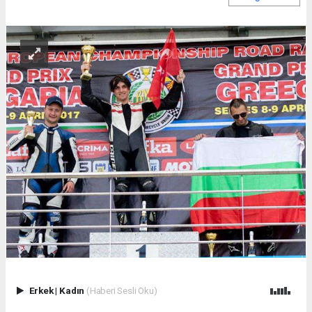
Erkek
|
Kadın
(Haberi Sesli Oku)