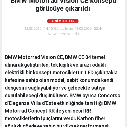
BMW Motorrad Vision CE konsepti
görücüye çıkarıldı
YENI MODELLER
12.03.2026 - 14:10, Güncelleme: 18.03.2026 - 22:44
62948+ kez okundu.
BMW Motorrad Vision CE, BMW CE 04 temel
alınarak geliştirilen, tek kişilik ve arazi odaklı
elektrikli bir konsept motosiklettir. LED ışıklı takla
kafesine sahip olan model, sabit konumda kendi
dengesini sağlayabiliyor ve gelecekte satışa
sunulabileceği düşünülüyor. BMW ayrıca Concorso
d’Eleganza Villa d’Este etkinliğinde tanıttığı BMW
Motorrad Concept RR ile yeni nesil RR
motosikletlerin ipuçlarını verdi. Karbon fiber
ağırlıklı gövdeye sahip bu yüksek performanslı