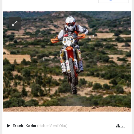
Erkek
|
Kadın
(Haberi Sesli Oku)