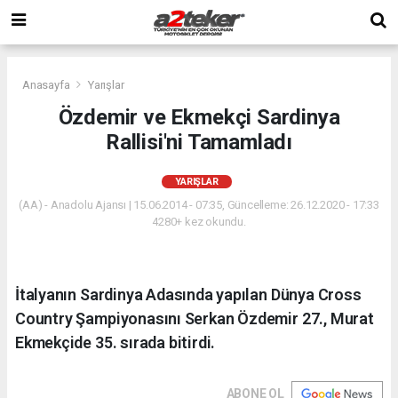
Anasayfa
Yarışlar
Özdemir ve Ekmekçi Sardinya
Rallisi'ni Tamamladı
YARIŞLAR
(AA) - Anadolu Ajansı | 15.06.2014 - 07:35, Güncelleme: 26.12.2020 - 17:33
4280+ kez okundu.
İtalyanın Sardinya Adasında yapılan Dünya Cross
Country Şampiyonasını Serkan Özdemir 27., Murat
Ekmekçide 35. sırada bitirdi.
ABONE OL