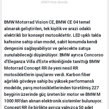
62957+ kez okundu.
BMW Motorrad Vision CE, BMW CE 04 temel
alınarak geliştirilen, tek kişilik ve arazi odaklı
elektrikli bir konsept motosiklettir. LED ışıklı takla
kafesine sahip olan model, sabit konumda kendi
dengesini sağlayabiliyor ve gelecekte satışa
sunulabileceği düşünülüyor. BMW ayrıca Concorso
d’Eleganza Villa d’Este etkinliğinde tanıttığı BMW
Motorrad Concept RR ile yeni nesil RR
motosikletlerin ipuçlarını verdi. Karbon fiber
ağırlıklı gövdeye sahip bu yüksek performanslı
modelde, yarış motosikletlerinden türetilmiş 227
beygirin üzerinde güç üreten bir motor ve BMW M
1000 RR’dan alınan elektronik sistemler bulunuyor.
Concept RR ile birlikte ayrıca yalnızca 50 adet