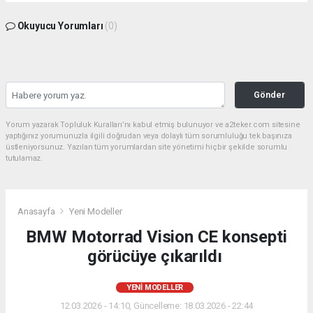
Okuyucu Yorumları
(0)
Gönder
Yorum yazarak Topluluk Kuralları’nı kabul etmiş bulunuyor ve a2teker.com sitesine
yaptığınız yorumunuzla ilgili doğrudan veya dolaylı tüm sorumluluğu tek başınıza
üstleniyorsunuz. Yazılan tüm yorumlardan site yönetimi hiçbir şekilde sorumlu
tutulamaz.
Anasayfa
Yeni Modeller
BMW Motorrad Vision CE konsepti
görücüye çıkarıldı
YENI MODELLER
12.03.2026 - 14:10, Güncelleme: 18.03.2026 - 22:44