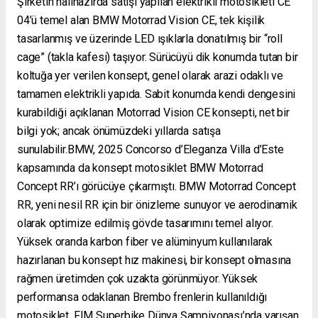
Şirketin hâlihazırda satışı yapılan elektrikli motosikleti CE
04’ü temel alan BMW Motorrad Vision CE, tek kişilik
tasarlanmış ve üzerinde LED ışıklarla donatılmış bir “roll
cage” (takla kafesi) taşıyor. Sürücüyü dik konumda tutan bir
koltuğa yer verilen konsept, genel olarak arazi odaklı ve
tamamen elektrikli yapıda. Sabit konumda kendi dengesini
kurabildiği açıklanan Motorrad Vision CE konsepti, net bir
bilgi yok; ancak önümüzdeki yıllarda satışa
sunulabilir.BMW, 2025 Concorso d’Eleganza Villa d’Este
kapsamında da konsept motosiklet BMW Motorrad
Concept RR’ı görücüye çıkarmıştı. BMW Motorrad Concept
RR, yeni nesil RR için bir önizleme sunuyor ve aerodinamik
olarak optimize edilmiş gövde tasarımını temel alıyor.
Yüksek oranda karbon fiber ve alüminyum kullanılarak
hazırlanan bu konsept hız makinesi, bir konsept olmasına
rağmen üretimden çok uzakta görünmüyor. Yüksek
performansa odaklanan Brembo frenlerin kullanıldığı
motosiklet, FIM Superbike Dünya Şampiyonası’nda yarışan