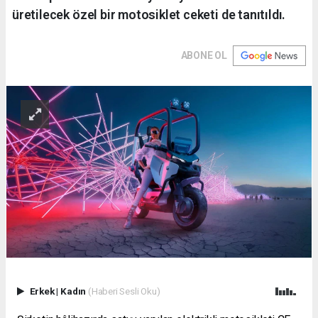
üretilecek özel bir motosiklet ceketi de tanıtıldı.
ABONE OL
Erkek
|
Kadın
(Haberi Sesli Oku)