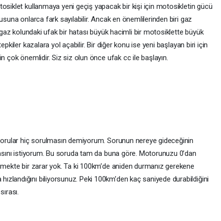
osiklet kullanmaya yeni geçiş yapacak bir kişi için motosikletin gücü
usuna onlarca fark sayılabilir. Ancak en önemlilerinden biri gaz
n gaz kolundaki ufak bir hatası büyük hacimli bir motosiklette büyük
pkiler kazalara yol açabilir. Bir diğer konu ise yeni başlayan biri için
n çok önemlidir. Siz siz olun önce ufak cc ile başlayın.
 sorular hiç sorulmasın demiyorum. Sorunun nereye gideceğinin
rmasını istiyorum. Bu soruda tam da buna göre. Motorunuzu 0’dan
enmekte bir zarar yok. Ta ki 100km’de aniden durmanız gerekene
zlandığını biliyorsunuz. Peki 100km’den kaç saniyede durabildiğini
ırası.