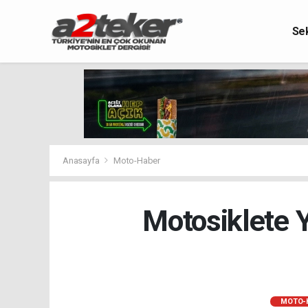
Se
Anasayfa
Moto-Haber
Motosiklete 
MOTO-