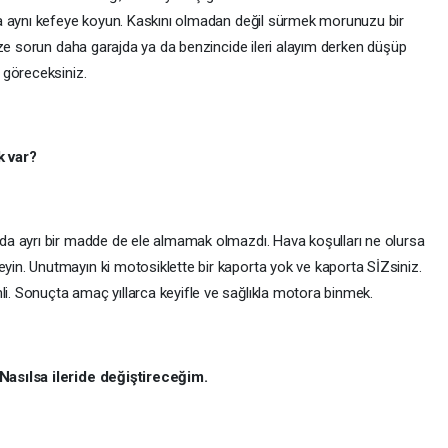
a aynı kefeye koyun. Kaskını olmadan değil sürmek morunuzu bir
ize sorun daha garajda ya da benzincide ileri alayım derken düşüp
 göreceksiniz.
k var?
a ayrı bir madde de ele almamak olmazdı. Hava koşulları ne olursa
n. Unutmayın ki motosiklette bir kaporta yok ve kaporta SİZsiniz.
 Sonuçta amaç yıllarca keyifle ve sağlıkla motora binmek.
asılsa ileride değiştireceğim.