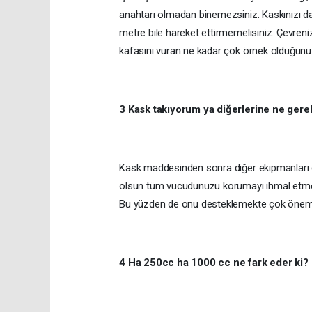
anahtarı olmadan binemezsiniz. Kaskınızı d
metre bile hareket ettirmemelisiniz. Çevren
kafasını vuran ne kadar çok örnek olduğunu
3 Kask takıyorum ya diğerlerine ne gere
Kask maddesinden sonra diğer ekipmanları d
olsun tüm vücudunuzu korumayı ihmal etmeyi
Bu yüzden de onu desteklemekte çok önemli.
4 Ha 250cc ha 1000 cc ne fark eder ki? N