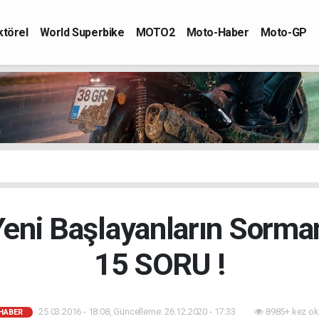
ktörel
World Superbike
MOTO2
Moto-Haber
Moto-GP
Yeni Başlayanların Sorm
15 SORU !
25.03.2016 - 18:08, Güncelleme: 26.12.2020 - 17:33
8985+ kez ok
HABER