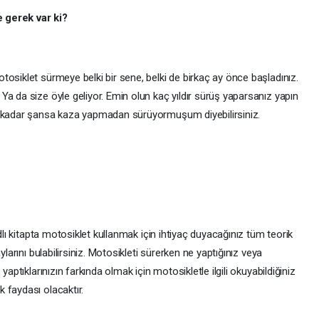
 gerek var ki?
osiklet sürmeye belki bir sene, belki de birkaç ay önce başladınız.
a da size öyle geliyor. Emin olun kaç yıldır sürüş yaparsanız yapın
e kadar şansa kaza yapmadan sürüyormuşum diyebilirsiniz.
adlı kitapta motosiklet kullanmak için ihtiyaç duyacağınız tüm teorik
ylarını bulabilirsiniz. Motosikleti sürerken ne yaptığınız veya
yaptıklarınızın farkında olmak için motosikletle ilgili okuyabildiğiniz
 faydası olacaktır.