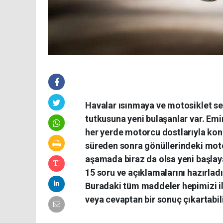
Havalar ısınmaya ve motosiklet sev
tutkusuna yeni bulaşanlar var. Emin
her yerde motorcu dostlarıyla konu
süreden sonra gönüllerindeki motos
aşamada biraz da olsa yeni başlayac
15 soru ve açıklamalarını hazırla
Buradaki tüm maddeler hepimizi ilg
veya cevaptan bir sonuç çıkartabili