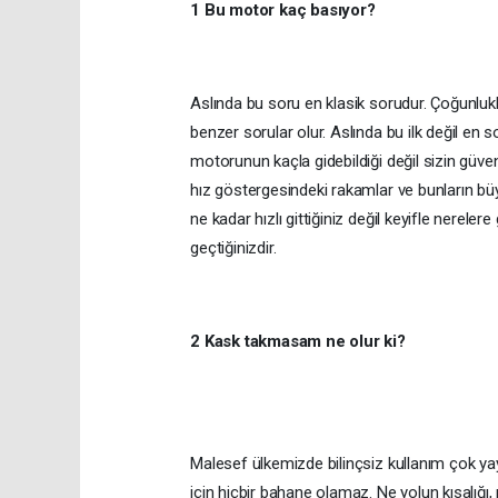
1 Bu motor kaç basıyor?
Aslında bu soru en klasik sorudur. Çoğunlukla 
benzer sorular olur. Aslında bu ilk değil en 
motorunun kaçla gidebildiği değil sizin güvenli b
hız göstergesindeki rakamlar ve bunların bü
ne kadar hızlı gittiğiniz değil keyifle nerelere 
geçtiğinizdir.
2 Kask takmasam ne olur ki?
Malesef ülkemizde bilinçsiz kullanım çok y
için hiçbir bahane olamaz. Ne yolun kısalığı,