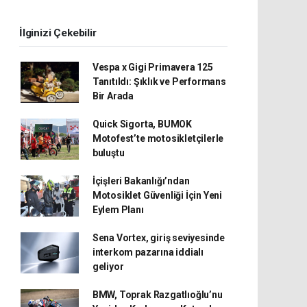
İlginizi Çekebilir
Vespa x Gigi Primavera 125
Tanıtıldı: Şıklık ve Performans
Bir Arada
Quick Sigorta, BUMOK
Motofest’te motosikletçilerle
buluştu
İçişleri Bakanlığı’ndan
Motosiklet Güvenliği İçin Yeni
Eylem Planı
Sena Vortex, giriş seviyesinde
interkom pazarına iddialı
geliyor
BMW, Toprak Razgatlıoğlu’nu