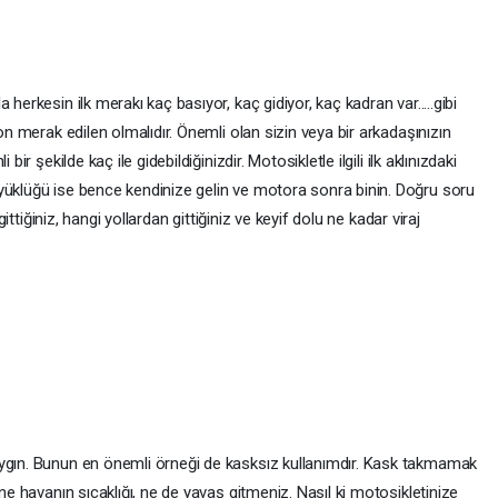
herkesin ilk merakı kaç basıyor, kaç gidiyor, kaç kadran var.....gibi
son merak edilen olmalıdır. Önemli olan sizin veya bir arkadaşınızın
ir şekilde kaç ile gidebildiğinizdir. Motosikletle ilgili ilk aklınızdaki
yüklüğü ise bence kendinize gelin ve motora sonra binin. Doğru soru
gittiğiniz, hangi yollardan gittiğiniz ve keyif dolu ne kadar viraj
aygın. Bunun en önemli örneği de kasksız kullanımdır. Kask takmamak
 ne havanın sıcaklığı, ne de yavaş gitmeniz. Nasıl ki motosikletinize