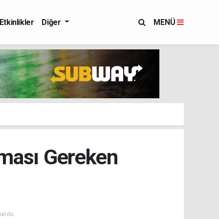
Etkinlikler
Diğer
MENÜ
aması Gereken
undu.