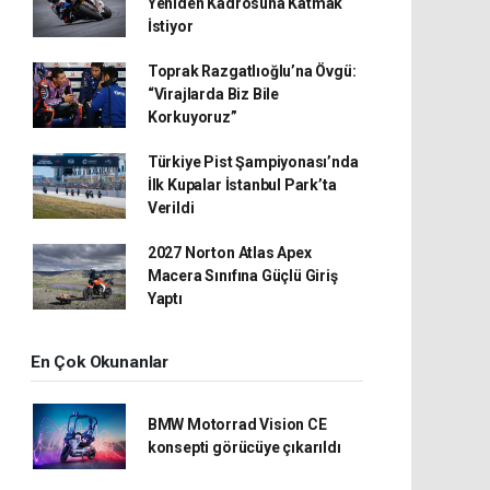
Yeniden Kadrosuna Katmak
İstiyor
Toprak Razgatlıoğlu’na Övgü:
“Virajlarda Biz Bile
Korkuyoruz”
Türkiye Pist Şampiyonası’nda
İlk Kupalar İstanbul Park’ta
Verildi
2027 Norton Atlas Apex
Macera Sınıfına Güçlü Giriş
Yaptı
En Çok Okunanlar
BMW Motorrad Vision CE
konsepti görücüye çıkarıldı