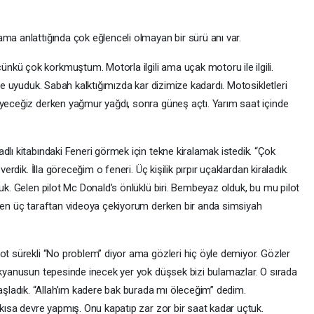
ama anlattığında çok eğlenceli olmayan bir sürü anı var.
kü çok korkmuştum. Motorla ilgili ama uçak motoru ile ilgili.
nde uyuduk. Sabah kalktığımızda kar dizimize kadardı. Motosikletleri
eyeceğiz derken yağmur yağdı, sonra güneş açtı. Yarım saat içinde
dlı kitabındaki Feneri görmek için tekne kiralamak istedik. “Çok
verdik. İlla göreceğim o feneri. Üç kişilik pırpır uçaklardan kiraladık.
duk. Gelen pilot Mc Donald’s önlüklü biri. Bembeyaz olduk, bu mu pilot
 Ben üç taraftan videoya çekiyorum derken bir anda simsiyah
ot sürekli “No problem” diyor ama gözleri hiç öyle demiyor. Gözler
 Okyanusun tepesinde inecek yer yok düşsek bizi bulamazlar. O sırada
ladık. “Allah’ım kadere bak burada mı öleceğim” dedim.
 kısa devre yapmış. Onu kapatıp zar zor bir saat kadar uçtuk.