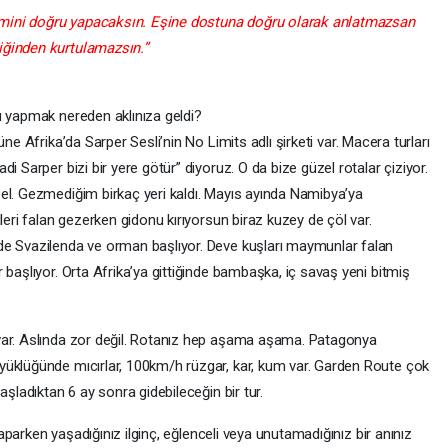
şimini doğru yapacaksın. Eşine dostuna doğru olarak anlatmazsan
iğinden kurtulamazsın.”
ru yapmak nereden aklınıza geldi?
üne Afrika’da Sarper Sesli’nin No Limits adlı şirketi var. Macera turları
i Sarper bizi bir yere götür” diyoruz. O da bize güzel rotalar çiziyor.
el. Gezmediğim birkaç yeri kaldı. Mayıs ayında Namibya’ya
leri falan gezerken gidonu kırıyorsun biraz kuzey de çöl var.
de Svazilenda ve orman başlıyor. Deve kuşları maymunlar falan
 başlıyor. Orta Afrika’ya gittiğinde bambaşka, iç savaş yeni bitmiş
var. Aslında zor değil. Rotanız hep aşama aşama. Patagonya
yüklüğünde mıcırlar, 100km/h rüzgar, kar, kum var. Garden Route çok
aşladıktan 6 ay sonra gidebileceğin bir tur.
aparken yaşadığınız ilginç, eğlenceli veya unutamadığınız bir anınız