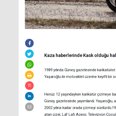
Kaza haberlerinde Kask olduğu ha
1989 yılında Güneş gazetesinde karikatürist
Yaşaroğlu ile motosiklet üzerine keyifli bir s
Henüz 12 yaşındayken karikatür çizmeye başla
Güneş gazetesinde yayımlandı. Yaşaroğlu, ayn
2002 yılına kadar orada çizmeyi sürdürdü.19
atan çizer, Laf Lafı Açıyor, Televizyon Çocu