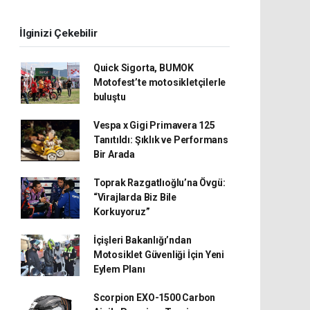
İlginizi Çekebilir
Quick Sigorta, BUMOK
Motofest’te motosikletçilerle
buluştu
Vespa x Gigi Primavera 125
Tanıtıldı: Şıklık ve Performans
Bir Arada
Toprak Razgatlıoğlu’na Övgü:
“Virajlarda Biz Bile
Korkuyoruz”
İçişleri Bakanlığı’ndan
Motosiklet Güvenliği İçin Yeni
Eylem Planı
Scorpion EXO-1500 Carbon