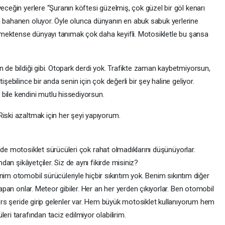
yeceğin yerlere “Şuranın köftesi güzelmiş, çok güzel bir göl kenarı
n bahanen oluyor. Öyle olunca dünyanın en abuk sabuk yerlerine
gitmektense dünyayı tanımak çok daha keyifli. Motosikletle bu şansa
n de bildiği gibi. Otopark derdi yok. Trafikte zaman kaybetmiyorsun,
işebilince bir anda senin için çok değerli bir şey haline geliyor.
bile kendini mutlu hissediyorsun.
Riski azaltmak için her şeyi yapıyorum.
inde motosiklet sürücüleri çok rahat olmadıklarını düşünüyorlar.
ndan şikâyetçiler. Siz de aynı fikirde misiniz?
nim otomobil sürücüleriyle hiçbir sıkıntım yok. Benim sıkıntım diğer
yapan onlar. Meteor gibiler. Her an her yerden çıkıyorlar. Ben otomobil
 ters şeride girip gelenler var. Hem büyük motosiklet kullanıyorum hem
eri tarafından taciz edilmiyor olabilirim.