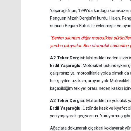
Yaşaroğlu’nun, 1999’da kurduğu komikaze.net
Penguen Mizah Dergisi’ni kurdu. Halen, Peng
sunucu Begüm Kütük ile evlenmiştir ve ayrıca
“Benim sıkıntım diğer motosiklet sürücüleri 
yerden çıkıyorlar. Ben otomobil sürücüleri gi
A2 Teker Dergisi:
Motosiklet neden sizin 
Erdil Yaşaroğlu:
Motosiklet üstündeyken çok
çalışırsınız ya, motosikletle yolda olmak da 
her şeyden uzaksın, arayan yok. Motosiklet 
kaçabildiğim tek yer orası, neden kaskın içine 
A2 Teker Dergisi:
Motosiklet ile yolculuk 
Erdil Yaşaroğlu:
Üstünde kask ve kıyafet ol
yeri yaşayarak geçiyorsun. Yürüyormuş gibi.
Ağaçlara dokunarak çiçekleri koklayarak yürü