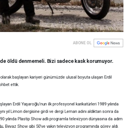
ABONE OL
lde öldü denmemeli. Bizi sadece kask korumuyor.
 olarak başlayan kariyeri günümüzde ulusal boyuta ulaşan Erdil
ohbet ettik.
yan Erdil Yaşaroğlu’nun ilk profesyonel karikatürleri 1989 yılında
ı yıl Limon dergisine girdi ve dergi Leman adını aldıktan sonra da
90 yılında Plastip Show adlı programla televizyon dünyasına da adım
ğu, Beyaz Show gibi 50’ye yakın televizyon programında görev aldı.