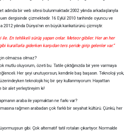
 adında bir web sitesi bulunmaktadır.2002 yılında arkadaşlarıyla
uen dergisinde çizmektedir. 16 Eylül 2010 tarihinde oyuncu ve
 2012 yılında Dünya’nın en büyük karikatürünü çizmiştir.
ile. En tehlikeli sürüş yapan onlar. Meteor gibiler. Her an her
bi kurallarla giderken karşıdan ters şeride girip gelenler var.”
için olmazsa olmaz?
 mutlu oluyorum, özeti bu. Tatile çıktığınızda bir yere varmaya
eğlenceli. Her şeyi unutuyorsun, kendinle baş başasın. Teknoloji yok,
üzerindeyken teknolojik hiç bir şey kullanmıyorum. Hayattan
bir alet yerleştireyim ki!
yapmanın araba ile yapmaktan ne farkı var?
masına rağmen arabadan çok farklı bir seyahat kültürü. Çünkü, her
yormuşsun gibi. Çok alternatif tatil rotaları çıkartıyor. Normalde