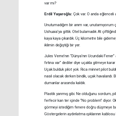
var mı?
Erdil Yaşaroğlu:
Çok var. O anda eğlenceli 
Unutumadığım bir anım var, unutamıyorum çün
Ushuaia’ya gittik. Otel bulamadık At çiftliği
kaya kaya çıkardık. Üç kilometre bile gidem
iklimin değiştiği bir yer.
Jules Verne’nın “Dünya’nın Ucundaki Fener” a
fırtına var” dediler diye uçakla gitmeye karar 
Uçak bulduk pilot yok. Rica minnet pilot bul
nasıl olacak derken bindik, uçak havalandı.
dumanlar arasında kaldık.
Plastik yanmış gibi. Ne olduğunu sordum, pil
ferfecir kan ter içinde “No problem” diyor.
görmeyi istediğim fenere doğru düşmeye baş
Göstergelerin aydınlatma ışıklarının kablosu