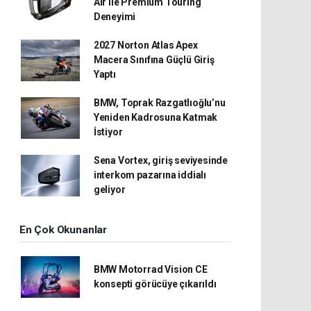
Air ile Premium Touring
Deneyimi
2027 Norton Atlas Apex
Macera Sınıfına Güçlü Giriş
Yaptı
BMW, Toprak Razgatlıoğlu’nu
Yeniden Kadrosuna Katmak
İstiyor
Sena Vortex, giriş seviyesinde
interkom pazarına iddialı
geliyor
En Çok Okunanlar
BMW Motorrad Vision CE
konsepti görücüye çıkarıldı