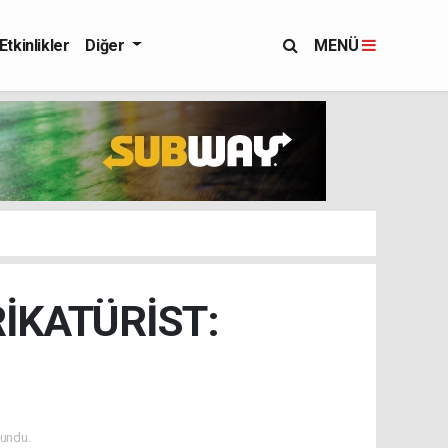
Etkinlikler
Diğer
MENÜ
İKATÜRİST:
undu.