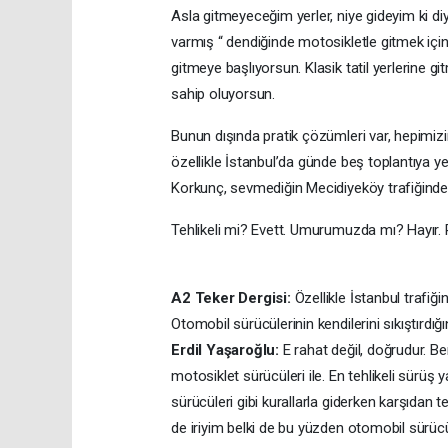
Asla gitmeyeceğim yerler, niye gideyim ki di
varmış “ dendiğinde motosikletle gitmek içi
gitmeye başlıyorsun. Klasik tatil yerlerine 
sahip oluyorsun.
Bunun dışında pratik çözümleri var, hepimizi
özellikle İstanbul’da günde beş toplantıya yet
Korkunç, sevmediğin Mecidiyeköy trafiğinde 
Tehlikeli mi? Evett. Umurumuzda mı? Hayır. 
A2 Teker Dergisi:
Özellikle İstanbul trafiğ
Otomobil sürücülerinin kendilerini sıkıştırdığı
Erdil Yaşaroğlu:
E rahat değil, doğrudur. Be
motosiklet sürücüleri ile. En tehlikeli sürüş 
sürücüleri gibi kurallarla giderken karşıdan
de iriyim belki de bu yüzden otomobil sürücül