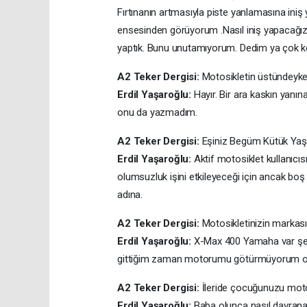
Fırtınanın artmasıyla piste yanlamasına iniş
ensesinden görüyorum .Nasıl iniş yapacağız
yaptık. Bunu unutamıyorum. Dedim ya çok
A2 Teker Dergisi:
Motosikletin üstündeyke
Erdil Yaşaroğlu:
Hayır. Bir ara kaskın yanı
onu da yazmadım.
A2 Teker Dergisi:
Eşiniz Begüm Kütük Yaşa
Erdil Yaşaroğlu:
Aktif motosiklet kullanıcıs
olumsuzluk işini etkileyeceği için ancak boş
adına.
A2 Teker Dergisi:
Motosikletinizin markası
Erdil Yaşaroğlu:
X-Max 400 Yamaha var şehi
gittiğim zaman motorumu götürmüyorum or
A2 Teker Dergisi:
İleride çocuğunuzu moto
Erdil Yaşaroğlu:
Baba olunca nasıl davrana