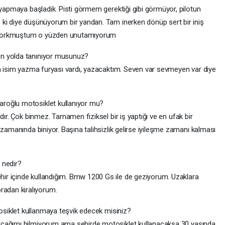
 yapmaya başladık. Pisti görmem gerektiği gibi görmüyor, pilotun
 ki diye düşünüyorum bir yandan. Tam inerken dönüp sert bir iniş
 korkmuştum o yüzden unutamıyorum
n yolda tanınıyor musunuz?
na isim yazma furyası vardı, yazacaktım. Seven var sevmeyen var diye
roğlu motosiklet kullanıyor mu?
ıdır. Çok binmez. Tamamen fiziksel bir iş yaptığı ve en ufak bir
 zamanında biniyor. Başına talihsizlik gelirse iyileşme zamanı kalması
 nedir?
r içinde kullandığım. Bmw 1200 Gs ile de geziyorum. Uzaklara
adan kiralıyorum.
siklet kullanmaya teşvik edecek misiniz?
cağımı bilmiyorum ama şehirde motosiklet kullanacaksa 30 yaşında