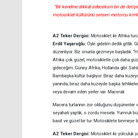
“Bir kendine dikkat edeceksin bir de ileti
motosiklet kültürünü serseri motorcu kiml
A2 Teker Dergisi:
Motosiklet ile Afrika tu
Erdil Yaşaroğlu:
Öyle gidelim dedik gittik. G
düzenliyor. Biz onunla gezmeye başladık. “Had
Afrika çok güzel, motosikletle çok daha güz
gideceğim. Güney Afrika, Hollanda gibi. Sahil
Bambaşka kültür başlıyor. Biraz daha kuzey
yanında, biraz daha kuzeyde başka tehlikeler
veya devam eden yerler var. Maceralı.
Macera turlarının zor olduğunu düşünenler 
seyahati yaptık, o zordu mesela. Yumruk bü
basit ve güzel bir tur. Motosiklete binmeye b
A2 Teker Dergisi:
Motosiklet ile yolculuk y