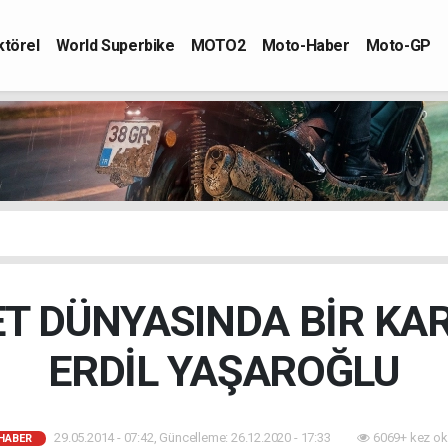
ktörel
World Superbike
MOTO2
Moto-Haber
Moto-GP
T DÜNYASINDA BİR KAR
ERDİL YAŞAROĞLU
29.05.2014 - 07:42, Güncelleme: 26.12.2020 - 17:33
6069+ kez ok
HABER