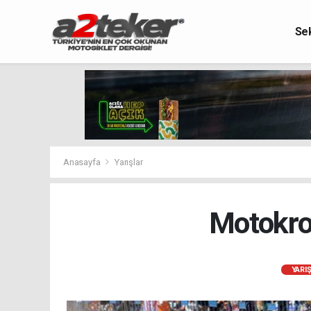
Se
Anasayfa
Yarışlar
Motokro
YARI