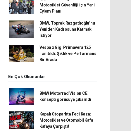
Motosiklet Güvenliği İçin Yeni
Eylem Planı
BMW, Toprak Razgatlıoğlu’nu
Yeniden Kadrosuna Katmak
İstiyor
Vespa x Gigi Primavera 125
Tanıtıldı: Şıklık ve Performans
Bir Arada
En Çok Okunanlar
BMW Motorrad Vision CE
konsepti görücüye çıkarıldı
Kapalı Otoparkta Feci Kaza:
Motosiklet ve Otomobil Kafa
Kafaya Çarpıştı!