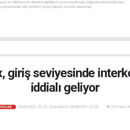
uyor ve a2teker.com sitesine yaptığınız yorumunuzla ilgili doğrudan veya dolaylı tüm
m yorumlardan site yönetimi hiçbir şekilde sorumlu tutulamaz.
, giriş seviyesinde inter
iddialı geliyor
04.08.2026 - 22:33, Güncelleme: 04.08.2026 - 22:33
2312 kez o
ODELLER