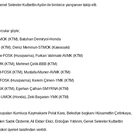
nel Sekreter Kutbettin Aydın ile binlerce yarışsever takip etti.
orcular şöyle;
STMOK (KTM), Batuhan Demiryol-Honda
K (KTM), Deniz Memnun-STMOK (Kawasaki)
ce-FOSK (Husqvarna), Furkan Valimaki-AVMK (KTM)
VMK (KTM), Mehmet Çelik-BBB (KTM)
ut-FOSK (KTM), Mustafa Altuner-AVMK (KTM)
an-FOSK (Husqvarna), Kerem Çimen-YMK (KTM)
FOSK (KTM), Egehan Çalhan-SMYRNA (KTM)
ler-UMOK (Honda), Zeki Başaran-YMK (KTM)
 kupaları Kumluca Kaymakamı Polat Kara, Belediye başkanı Hüsamettin Çetinkaya,
i Sadık Özdemir, Ali Ekber Ekici, Erdoğan Yıldırım, Genel Sekreter Kutbettin
okol üyeleri tarafından verildi.