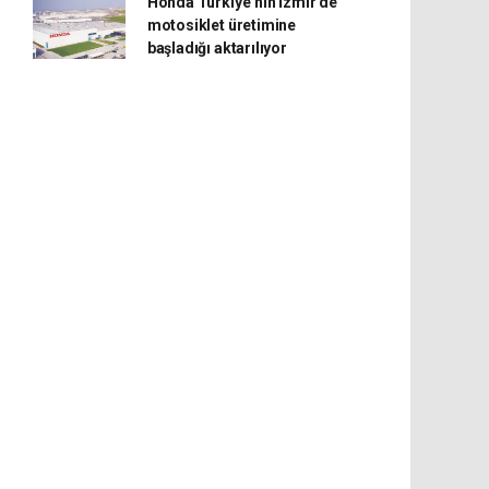
Honda Türkiye’nin İzmir’de
motosiklet üretimine
başladığı aktarılıyor