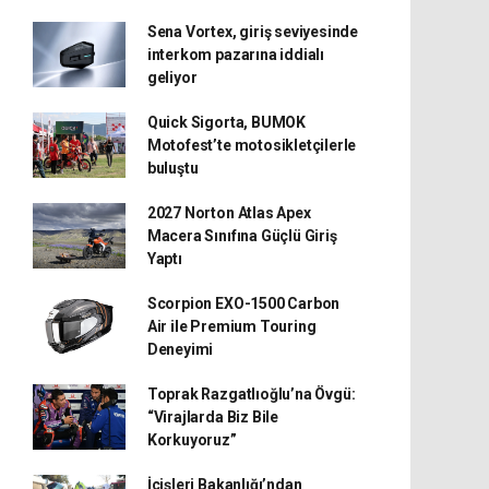
Sena Vortex, giriş seviyesinde
interkom pazarına iddialı
geliyor
Quick Sigorta, BUMOK
Motofest’te motosikletçilerle
buluştu
2027 Norton Atlas Apex
Macera Sınıfına Güçlü Giriş
Yaptı
Scorpion EXO-1500 Carbon
Air ile Premium Touring
Deneyimi
Toprak Razgatlıoğlu’na Övgü:
“Virajlarda Biz Bile
Korkuyoruz”
İçişleri Bakanlığı’ndan