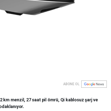
ABONE OL
2 km menzil, 27 saat pil ömrü, Qi kablosuz şarj ve
 odaklanıyor.