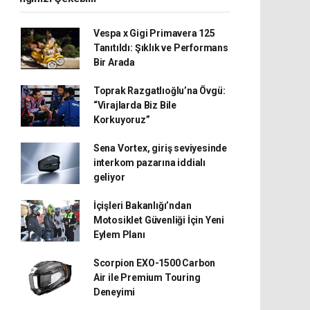
Vespa x Gigi Primavera 125
Tanıtıldı: Şıklık ve Performans
Bir Arada
Toprak Razgatlıoğlu’na Övgü:
“Virajlarda Biz Bile
Korkuyoruz”
Sena Vortex, giriş seviyesinde
interkom pazarına iddialı
geliyor
İçişleri Bakanlığı’ndan
Motosiklet Güvenliği İçin Yeni
Eylem Planı
Scorpion EXO-1500 Carbon
Air ile Premium Touring
Deneyimi