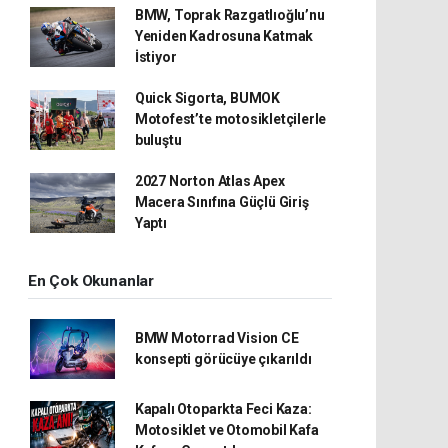
BMW, Toprak Razgatlıoğlu’nu
Yeniden Kadrosuna Katmak
İstiyor
Quick Sigorta, BUMOK
Motofest’te motosikletçilerle
buluştu
2027 Norton Atlas Apex
Macera Sınıfına Güçlü Giriş
Yaptı
En Çok Okunanlar
BMW Motorrad Vision CE
konsepti görücüye çıkarıldı
Kapalı Otoparkta Feci Kaza:
Motosiklet ve Otomobil Kafa