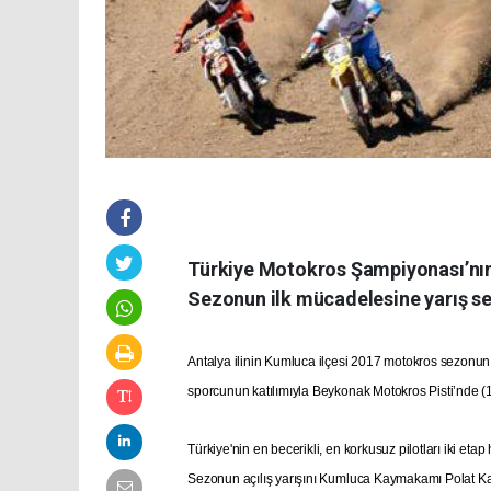
Türkiye Motokros Şampiyonası’nın a
Sezonun ilk mücadelesine yarış sev
Antalya ilinin Kumluca ilçesi 2017 motokros sezonun i
sporcunun katılımıyla Beykonak Motokros Pisti’nde (
Türkiye'nin en becerikli, en korkusuz pilotları iki etap
Sezonun açılış yarışını Kumluca Kaymakamı Polat K