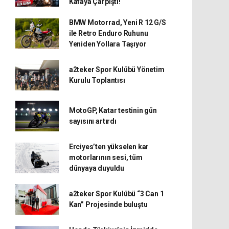
Kafaya Çarpıştı!
BMW Motorrad, Yeni R 12 G/S
ile Retro Enduro Ruhunu
Yeniden Yollara Taşıyor
a2teker Spor Kulübü Yönetim
Kurulu Toplantısı
MotoGP, Katar testinin gün
sayısını artırdı
Erciyes’ten yükselen kar
motorlarının sesi, tüm
dünyaya duyuldu
a2teker Spor Kulübü “3 Can 1
Kan” Projesinde buluştu