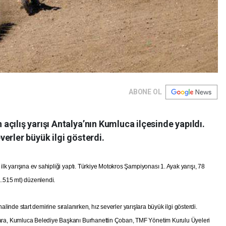
ABONE OL
çılış yarışı Antalya’nın Kumluca ilçesinde yapıldı.
erler büyük ilgi gösterdi.
lk yarışına ev sahipliği yaptı. Türkiye Motokros Şampiyonası 1. Ayak yarışı, 78
1.515 mt) düzenlendi.
 halinde start demirine sıralanırken, hız severler yarışlara büyük ilgi gösterdi.
ara, Kumluca Belediye Başkanı Burhanettin Çoban, TMF Yönetim Kurulu Üyeleri