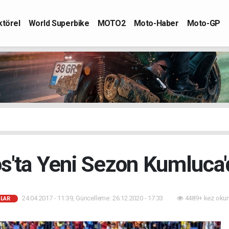
ktörel
World Superbike
MOTO2
Moto-Haber
Moto-GP
s'ta Yeni Sezon Kumluca'd
24.04.2017 - 11:39, Güncelleme: 26.12.2020 - 17:33
4489+ kez oku
ŞLAR