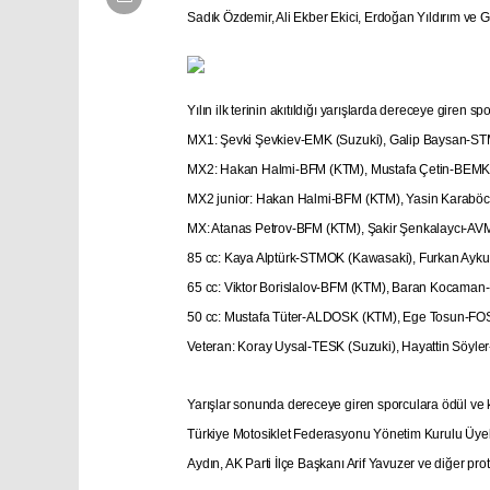
Sadık Özdemir, Ali Ekber Ekici, Erdoğan Yıldırım ve Ge
Yılın ilk terinin akıtıldığı yarışlarda dereceye giren sp
MX1: Şevki Şevkiev-EMK (Suzuki), Galip Baysan-
MX2: Hakan Halmi-BFM (KTM), Mustafa Çetin-BEM
MX2 junior: Hakan Halmi-BFM (KTM), Yasin Karabö
MX: Atanas Petrov-BFM (KTM), Şakir Şenkalaycı-A
85 cc: Kaya Alptürk-STMOK (Kawasaki), Furkan Ayk
65 cc: Viktor Borislalov-BFM (KTM), Baran Kocam
50 cc: Mustafa Tüter-ALDOSK (KTM), Ege Tosun-
Veteran: Koray Uysal-TESK (Suzuki), Hayattin Söy
Yarışlar sonunda dereceye giren sporculara ödül ve
Türkiye Motosiklet Federasyonu Yönetim Kurulu Üyeler
Aydın, AK Parti İlçe Başkanı Arif Yavuzer ve diğer prot