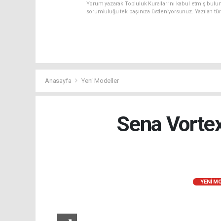
Yorum yazarak Topluluk Kuralları’nı kabul etmiş bulun
sorumluluğu tek başınıza üstleniyorsunuz. Yazılan tü
Anasayfa
Yeni Modeller
Sena Vortex
YENI M