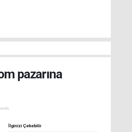
kom pazarına
kundu.
İlginizi Çekebilir