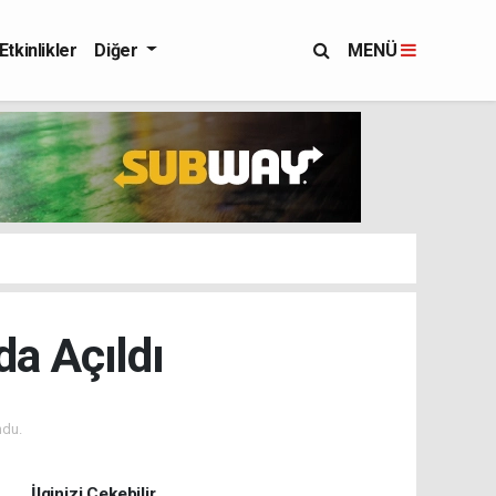
Etkinlikler
Diğer
MENÜ
a Açıldı
ndu.
İlginizi Çekebilir