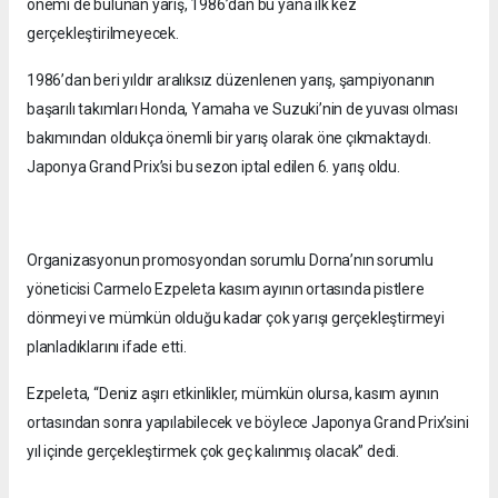
önemi de bulunan yarış, 1986’dan bu yana ilk kez
gerçekleştirilmeyecek.
1986’dan beri yıldır aralıksız düzenlenen yarış, şampiyonanın
başarılı takımları Honda, Yamaha ve Suzuki’nin de yuvası olması
bakımından oldukça önemli bir yarış olarak öne çıkmaktaydı.
Japonya Grand Prix’si bu sezon iptal edilen 6. yarış oldu.
Organizasyonun promosyondan sorumlu Dorna’nın sorumlu
yöneticisi Carmelo Ezpeleta kasım ayının ortasında pistlere
dönmeyi ve mümkün olduğu kadar çok yarışı gerçekleştirmeyi
planladıklarını ifade etti.
Ezpeleta, “Deniz aşırı etkinlikler, mümkün olursa, kasım ayının
ortasından sonra yapılabilecek ve böylece Japonya Grand Prix’sini
yıl içinde gerçekleştirmek çok geç kalınmış olacak” dedi.