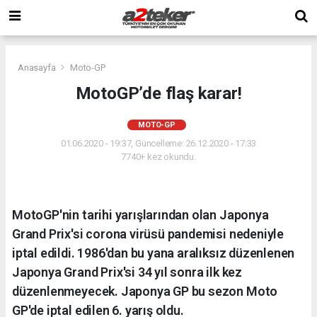
Anasayfa
Moto-GP
MotoGP’de flaş karar!
MOTO-GP
01.06.2020 - 19:37, Güncelleme: 26.12.2020 - 17:33
7740+ kez okundu.
MotoGP'nin tarihi yarışlarından olan Japonya
Grand Prix'si corona virüsü pandemisi nedeniyle
iptal edildi. 1986'dan bu yana aralıksız düzenlenen
Japonya Grand Prix'si 34 yıl sonra ilk kez
düzenlenmeyecek. Japonya GP bu sezon Moto
GP'de iptal edilen 6. yarış oldu.