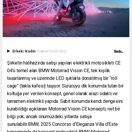
Erkek
|
Kadın
(Haberi Sesli Oku)
Şirketin hâlihazırda satışı yapılan elektrikli motosikleti CE
04’ü temel alan BMW Motorrad Vision CE, tek kişilik
tasarlanmış ve üzerinde LED ışıklarla donatılmış bir “roll
cage” (takla kafesi) taşıyor. Sürücüyü dik konumda tutan bir
koltuğa yer verilen konsept, genel olarak arazi odaklı ve
tamamen elektrikli yapıda. Sabit konumda kendi dengesini
kurabildiği açıklanan Motorrad Vision CE konsepti, net bir
bilgi yok; ancak önümüzdeki yıllarda satışa
sunulabilir.BMW, 2025 Concorso d’Eleganza Villa d’Este
kapsamında da konsept motosiklet BMW Motorrad