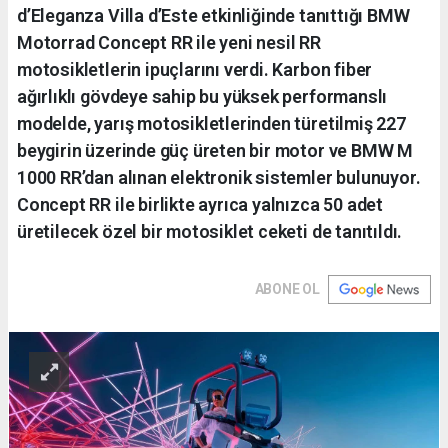
d’Eleganza Villa d’Este etkinliğinde tanıttığı BMW
Motorrad Concept RR ile yeni nesil RR
motosikletlerin ipuçlarını verdi. Karbon fiber
ağırlıklı gövdeye sahip bu yüksek performanslı
modelde, yarış motosikletlerinden türetilmiş 227
beygirin üzerinde güç üreten bir motor ve BMW M
1000 RR’dan alınan elektronik sistemler bulunuyor.
Concept RR ile birlikte ayrıca yalnızca 50 adet
üretilecek özel bir motosiklet ceketi de tanıtıldı.
ABONE OL