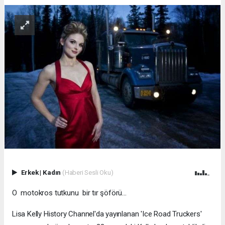
Erkek
|
Kadın
(Haberi Sesli Oku)
O motokros tutkunu bir tır şöförü...
Lisa Kelly History Channel'da yayınlanan 'Ice Road Truckers'