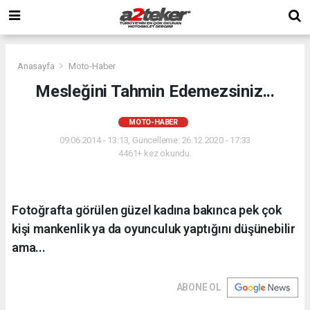
Anasayfa
Moto-Haber
Mesleğini Tahmin Edemezsiniz...
MOTO-HABER
09.06.2014 - 13:13, Güncelleme: 26.12.2020 - 17:33
4461+ kez okundu.
Fotoğrafta görülen güzel kadına bakınca pek çok
kişi mankenlik ya da oyunculuk yaptığını düşünebilir
ama...
ABONE OL