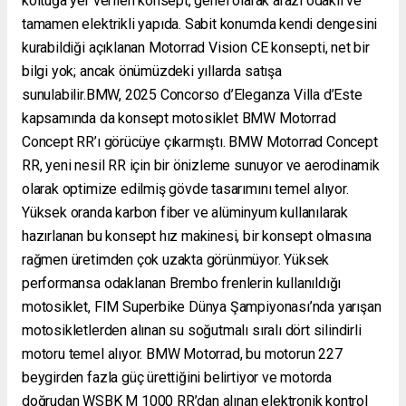
koltuğa yer verilen konsept, genel olarak arazi odaklı ve
tamamen elektrikli yapıda. Sabit konumda kendi dengesini
kurabildiği açıklanan Motorrad Vision CE konsepti, net bir
bilgi yok; ancak önümüzdeki yıllarda satışa
sunulabilir.BMW, 2025 Concorso d’Eleganza Villa d’Este
kapsamında da konsept motosiklet BMW Motorrad
Concept RR’ı görücüye çıkarmıştı. BMW Motorrad Concept
RR, yeni nesil RR için bir önizleme sunuyor ve aerodinamik
olarak optimize edilmiş gövde tasarımını temel alıyor.
Yüksek oranda karbon fiber ve alüminyum kullanılarak
hazırlanan bu konsept hız makinesi, bir konsept olmasına
rağmen üretimden çok uzakta görünmüyor. Yüksek
performansa odaklanan Brembo frenlerin kullanıldığı
motosiklet, FIM Superbike Dünya Şampiyonası’nda yarışan
motosikletlerden alınan su soğutmalı sıralı dört silindirli
motoru temel alıyor. BMW Motorrad, bu motorun 227
beygirden fazla güç ürettiğini belirtiyor ve motorda
doğrudan WSBK M 1000 RR’dan alınan elektronik kontrol