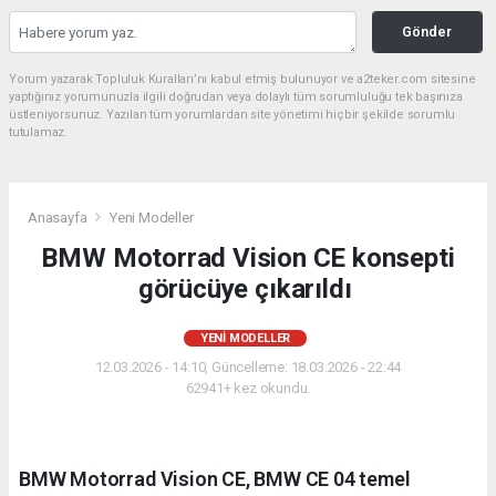
Gönder
Yorum yazarak Topluluk Kuralları’nı kabul etmiş bulunuyor ve a2teker.com sitesine
yaptığınız yorumunuzla ilgili doğrudan veya dolaylı tüm sorumluluğu tek başınıza
üstleniyorsunuz. Yazılan tüm yorumlardan site yönetimi hiçbir şekilde sorumlu
tutulamaz.
Anasayfa
Yeni Modeller
BMW Motorrad Vision CE konsepti
görücüye çıkarıldı
YENI MODELLER
12.03.2026 - 14:10, Güncelleme: 18.03.2026 - 22:44
62941+ kez okundu.
BMW Motorrad Vision CE, BMW CE 04 temel