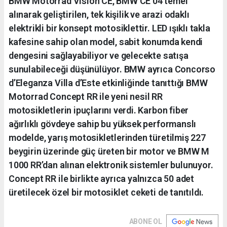
BMW Motorrad Vision CE, BMW CE 04 temel
alınarak geliştirilen, tek kişilik ve arazi odaklı
elektrikli bir konsept motosiklettir. LED ışıklı takla
kafesine sahip olan model, sabit konumda kendi
dengesini sağlayabiliyor ve gelecekte satışa
sunulabileceği düşünülüyor. BMW ayrıca Concorso
d’Eleganza Villa d’Este etkinliğinde tanıttığı BMW
Motorrad Concept RR ile yeni nesil RR
motosikletlerin ipuçlarını verdi. Karbon fiber
ağırlıklı gövdeye sahip bu yüksek performanslı
modelde, yarış motosikletlerinden türetilmiş 227
beygirin üzerinde güç üreten bir motor ve BMW M
1000 RR’dan alınan elektronik sistemler bulunuyor.
Concept RR ile birlikte ayrıca yalnızca 50 adet
üretilecek özel bir motosiklet ceketi de tanıtıldı.
ABONE OL