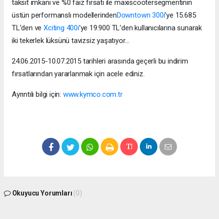
taksit imkanı ve %0 faiz fırsatı ile maxiscootersegmentinin
üstün performanslı modellerinden
Downtown 300i
’ye 15.685
TL’den ve
Xciting 400i
’ye 19.900 TL’den kullanıcılarına sunarak
iki tekerlek lüksünü tavizsiz yaşatıyor…
24.06.2015-10.07.2015 tarihleri arasında geçerli bu indirim
fırsatlarından yararlanmak için acele ediniz.
Ayrıntılı bilgi için:
www.kymco.com.tr
Okuyucu Yorumları
(0)