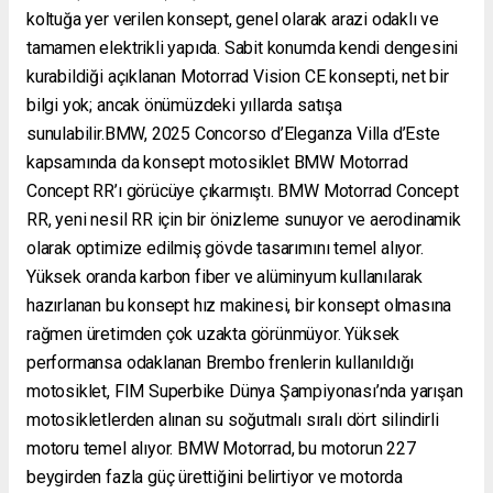
koltuğa yer verilen konsept, genel olarak arazi odaklı ve
tamamen elektrikli yapıda. Sabit konumda kendi dengesini
kurabildiği açıklanan Motorrad Vision CE konsepti, net bir
bilgi yok; ancak önümüzdeki yıllarda satışa
sunulabilir.BMW, 2025 Concorso d’Eleganza Villa d’Este
kapsamında da konsept motosiklet BMW Motorrad
Concept RR’ı görücüye çıkarmıştı. BMW Motorrad Concept
RR, yeni nesil RR için bir önizleme sunuyor ve aerodinamik
olarak optimize edilmiş gövde tasarımını temel alıyor.
Yüksek oranda karbon fiber ve alüminyum kullanılarak
hazırlanan bu konsept hız makinesi, bir konsept olmasına
rağmen üretimden çok uzakta görünmüyor. Yüksek
performansa odaklanan Brembo frenlerin kullanıldığı
motosiklet, FIM Superbike Dünya Şampiyonası’nda yarışan
motosikletlerden alınan su soğutmalı sıralı dört silindirli
motoru temel alıyor. BMW Motorrad, bu motorun 227
beygirden fazla güç ürettiğini belirtiyor ve motorda