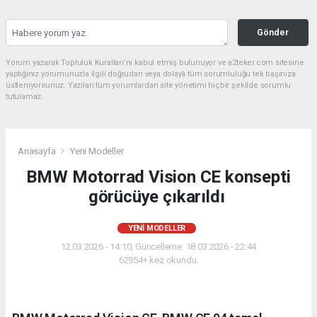
Gönder
Yorum yazarak Topluluk Kuralları’nı kabul etmiş bulunuyor ve a2teker.com sitesine
yaptığınız yorumunuzla ilgili doğrudan veya dolaylı tüm sorumluluğu tek başınıza
üstleniyorsunuz. Yazılan tüm yorumlardan site yönetimi hiçbir şekilde sorumlu
tutulamaz.
Anasayfa
Yeni Modeller
BMW Motorrad Vision CE konsepti
görücüye çıkarıldı
YENI MODELLER
12.03.2026 - 14:10, Güncelleme: 18.03.2026 - 22:44
62954+ kez okundu.