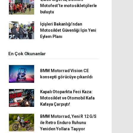
Motofest’te motosikletçilerle
buluştu
İçişleri Bakanlığı’ndan
Motosiklet Güvenliği İçin Yeni
Eylem Planı
En Çok Okunanlar
BMW Motorrad Vision CE
konsepti görücüye çıkarıldı
Kapalı Otoparkta Feci Kaza:
Motosiklet ve Otomobil Kafa
Kafaya Çarpıştı!
BMW Motorrad, Yeni R 12 G/S
ile Retro Enduro Ruhunu
Yeniden Yollara Taşıyor