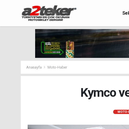
Se
Anasayfa
Moto-Haber
Kymco ve 
MOTO-