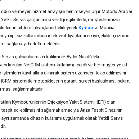
 ödün vermeyen hizmet anlayışını benimseyen Uğur Motorlu Araçlar
kili Servis çalışanlarına verdiği eğitimlerle, müşterilerimizin
etlerine ait tüm ihtiyaçlarını belirleyerek
Kymco
ve Mondial
 yapıp, siz kullanıcıların istek ve ihtiyaçlarını en iyi şekilde çözüme
rtamı sağlamayı hedeflemektedir.
 Servis çalışanlarımızın katılımı ile Aydın-Nazilli’deki
yeni kurulan NetCRM sistemi kullanımı, içeriği ve her müşteriye ait
m işlemlerin kayıt altına alınarak sistem üzerinden takip edilmesini
tCRM sistemi ile motosikletlerin garanti süreci başlatılması, bakım,
şılması sağlanmaktadır.
atılan Kymcoürünlerinin Enjeksiyon Yakıt Sistemli (EFI) olan
 tespit edilebilmesini sağlamak amacıyla Arıza Tespit Cihazının
e aynı zamanda cihazın kullanımı uygulamalı olarak Yetkili Servis
dir.