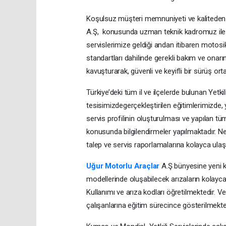
Koşulsuz müşteri memnuniyeti ve kaliteden
A.Ş, konusunda uzman teknik kadromuz ile Yet
servislerimize geldiği andan itibaren motosikl
standartları dahilinde gerekli bakım ve onarımı
kavuşturarak, güvenli ve keyifli bir sürüş o
Türkiye’deki tüm il ve ilçelerde bulunan Yetkili
tesisimizdegerçekleştirilen eğitimlerimizde, 
servis profilinin oluşturulması ve yapılan tü
konusunda bilgilendirmeler yapılmaktadır. Ne
talep ve servis raporlamalarına kolayca ula
Uğur Motorlu Araçlar
A.Ş bünyesine yeni k
modellerinde oluşabilecek arızaların kolayca
Kullanımı ve arıza kodları öğretilmektedir. V
çalışanlarına eğitim sürecince gösterilmekte