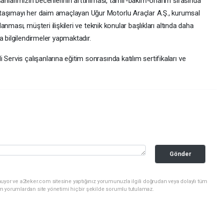
anlarımızın becerilerinin arttırılması, tamir-bakım-onarım sırasında
taşımayı her daim amaçlayan Uğur Motorlu Araçlar A.Ş., kurumsal
anması, müşteri ilişkileri ve teknik konular başlıkları altında daha
a bilgilendirmeler yapmaktadır.
Servis çalışanlarına eğitim sonrasında katılım sertifikaları ve
Gönder
uyor ve a2teker.com sitesine yaptığınız yorumunuzla ilgili doğrudan veya dolaylı tüm
m yorumlardan site yönetimi hiçbir şekilde sorumlu tutulamaz.