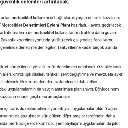
 güvenlik önlemleri artırılacak.
a artan
motosiklet
kullanımına bağlı olarak yaşanan trafik kazalarını
7
Motosiklet
Denetimleri Eylem Planı
hazırladı. Hayata geçirilecek
n artırılması hem de
motosiklet
kullanıcılarının trafikte daha güvenli
 Bakanlık koordinasyonunda yürütülecek çalışmalar, farklı kamu
e genelinde denetimlerden eğitim faaliyetlerine kadar birçok alanda
iklet
sürücülerine yönelik trafik denetimleri artırılacak. Özellikle kask
alleri, kırmızı ışık ihlalleri, tehlikeli şerit değiştirme ve mevzuata aykırı
l edilecek. Elektronik denetim sistemlerinin daha etkin
ahadaki uygulamalarının da yaygınlaştırılması planlanıyor. Böylece hem
e kazaların önüne geçilmesi amaçlanıyor.
ehir içi trafik düzenlemelerine yönelik yeni uygulamalar oldu. Yoğun
larının oluşturulması, sürücülerin diğer araçlar tarafından daha
da belirli bölgelerde kontrollü şerit paylaşımı uygulamaları da pilot