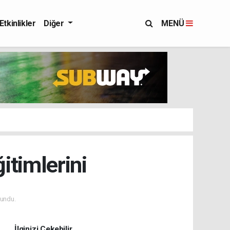
Etkinlikler
Diğer
MENÜ
itimlerini
undu.
İlginizi Çekebilir