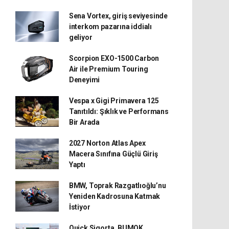
Sena Vortex, giriş seviyesinde
interkom pazarına iddialı
geliyor
Scorpion EXO-1500 Carbon
Air ile Premium Touring
Deneyimi
Vespa x Gigi Primavera 125
Tanıtıldı: Şıklık ve Performans
Bir Arada
2027 Norton Atlas Apex
Macera Sınıfına Güçlü Giriş
Yaptı
BMW, Toprak Razgatlıoğlu’nu
Yeniden Kadrosuna Katmak
İstiyor
Quick Sigorta, BUMOK