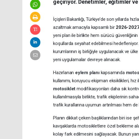
geçiriyor. Denetimler, eğitimler ve
İçişleri Bakanlığı, Türkiye’de son yıllarda hızl
azaltmak amacıyla kapsamlı bir
2026-202
yeni plan ile birlikte hem sürücü güvenliğini
koşullarda seyahat edebilmesi hedefleniyor.
kurumlarının iş birliğiyle uygulanacak ve ülk
yeni uygulamalar devreye alınacak.
Hazırlanan
eylem planı
kapsamında
motos
kullanımı, koruyucu ekipman eksiklikleri, hız ihl
motosiklet
modifikasyonları daha sık kontro
kullanılmasıyla birlikte, trafik ekiplerinin s
trafik kurallarına uyumun artırılması hem d
Planın dikkat çeken başlıklarından biri ise ş
kavşaklarda motosikletlere özel bekleme alan
kolay fark edilmesini sağlayacak. Bunun yanın