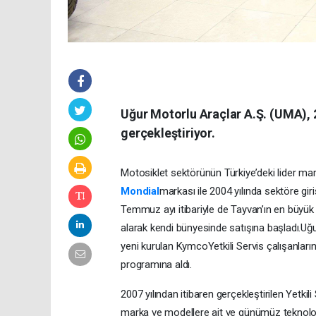
Uğur Motorlu Araçlar A.Ş. (UMA), 20
gerçekleştiriyor.
Motosiklet sektörünün Türkiye’deki lider mar
Mondial
markası ile 2004 yılında sektöre giri
Temmuz ayı itibariyle de Tayvan’ın en büyük
alarak kendi bünyesinde satışına başladı.Uğu
yeni kurulan KymcoYetkili Servis çalışanların
programına aldı.
2007 yılından itibaren gerçekleştirilen Yetkil
marka ve modellere ait ve günümüz teknoloji