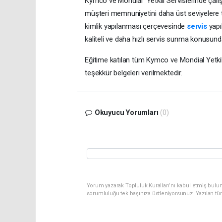
Kymco ve Mondial Yetkili Servislerinde çalış
müşteri memnuniyetini daha üst seviyelere 
kimlik yapılanması çerçevesinde
servis
yapıl
kaliteli ve daha hızlı servis sunma konusund
Eğitime katılan tüm Kymco ve Mondial Yetkili 
teşekkür belgeleri verilmektedir.
Okuyucu Yorumları
(0)
Yorum yazarak Topluluk Kuralları’nı kabul etmiş bulun
sorumluluğu tek başınıza üstleniyorsunuz. Yazılan tü