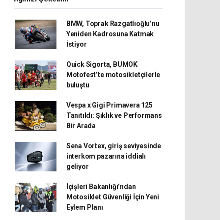
BMW, Toprak Razgatlıoğlu’nu
Yeniden Kadrosuna Katmak
İstiyor
Quick Sigorta, BUMOK
Motofest’te motosikletçilerle
buluştu
Vespa x Gigi Primavera 125
Tanıtıldı: Şıklık ve Performans
Bir Arada
Sena Vortex, giriş seviyesinde
interkom pazarına iddialı
geliyor
İçişleri Bakanlığı’ndan
Motosiklet Güvenliği İçin Yeni
Eylem Planı