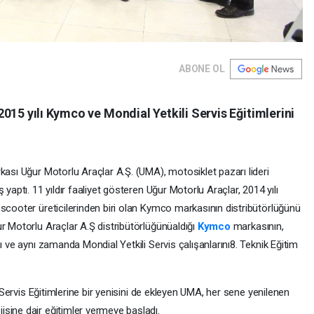
ABONE OL
15 yılı Kymco ve Mondial Yetkili Servis Eğitimlerini
kası Uğur Motorlu Araçlar A.Ş. (UMA), motosiklet pazarı lideri
ş yaptı. 11 yıldır faaliyet gösteren Uğur Motorlu Araçlar, 2014 yılı
 scooter üreticilerinden biri olan Kymco markasının distribütörlüğünü
r Motorlu Araçlar A.Ş distribütörlüğünüaldığı
Kymco
markasının,
ı ve aynı zamanda Mondial Yetkili Servis çalışanlarını8. Teknik Eğitim
i Servis Eğitimlerine bir yenisini de ekleyen UMA, her sene yenilenen
sine dair eğitimler vermeye başladı.