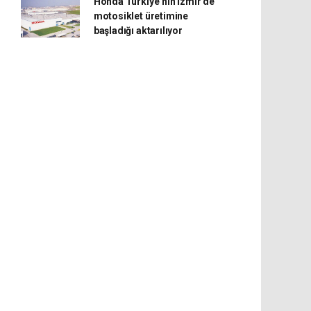
Honda Türkiye’nin İzmir’de
motosiklet üretimine
başladığı aktarılıyor