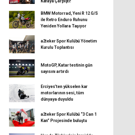
Kafaya Çarpıştı!
BMW Motorrad, Yeni R 12 G/S
ile Retro Enduro Ruhunu
Yeniden Yollara Taşıyor
a2teker Spor Kulübü Yönetim
Kurulu Toplantısı
MotoGP, Katar testinin gün
sayısını artırdı
Erciyes’ten yükselen kar
motorlarının sesi, tüm
dünyaya duyuldu
a2teker Spor Kulübü “3 Can 1
Kan” Projesinde buluştu