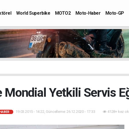
ktörel
World Superbike
MOTO2
Moto-Haber
Moto-GP
Mondial Yetkili Servis Eğ
19.03.2015 - 14:22, Güncelleme: 26.12.2020 - 17:33
4128+ kez ok
HABER