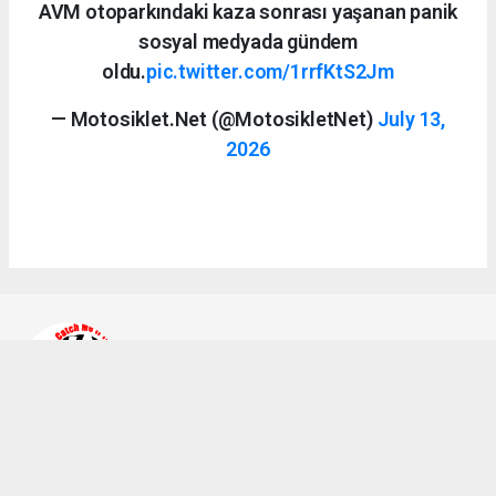
AVM otoparkındaki kaza sonrası yaşanan panik
sosyal medyada gündem
oldu.
pic.twitter.com/1rrfKtS2Jm
— Motosiklet.Net (@MotosikletNet)
July 13,
2026
Ahmet Bozkurt
bilgi@a2teker.com
Okuyucu Yorumları
(0)