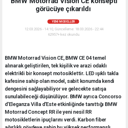
BMW Motorrad Vision CE konsepti
görücüye çıkarıldı
YENI MODELLER
12.03.2026 - 14:10, Güncelleme: 18.03.2026 - 22:44
62957+ kez okundu.
BMW Motorrad Vision CE, BMW CE 04 temel
alınarak geliştirilen, tek kişilik ve arazi odaklı
elektrikli bir konsept motosiklettir. LED ışıklı takla
kafesine sahip olan model, sabit konumda kendi
dengesini sağlayabiliyor ve gelecekte satışa
sunulabileceği düşünülüyor. BMW ayrıca Concorso
d’Eleganza Villa d’Este etkinliğinde tanıttığı BMW
Motorrad Concept RR ile yeni nesil RR
motosikletlerin ipuçlarını verdi. Karbon fiber
ağırlıklı gövdeye sahip bu yüksek performanslı