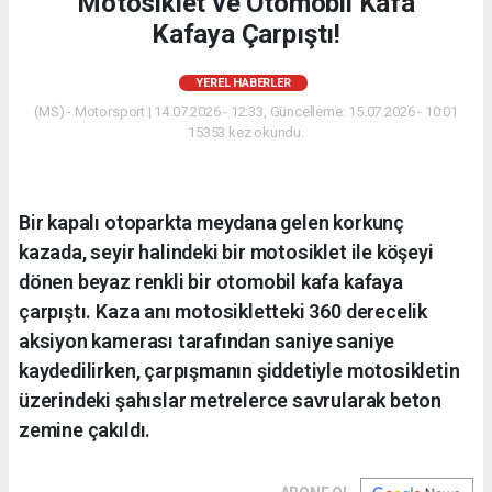
Motosiklet ve Otomobil Kafa
Kafaya Çarpıştı!
YEREL HABERLER
(MS) - Motorsport | 14.07.2026 - 12:33, Güncelleme: 15.07.2026 - 10:01
15353 kez okundu.
Bir kapalı otoparkta meydana gelen korkunç
kazada, seyir halindeki bir motosiklet ile köşeyi
dönen beyaz renkli bir otomobil kafa kafaya
çarpıştı. Kaza anı motosikletteki 360 derecelik
aksiyon kamerası tarafından saniye saniye
kaydedilirken, çarpışmanın şiddetiyle motosikletin
üzerindeki şahıslar metrelerce savrularak beton
zemine çakıldı.