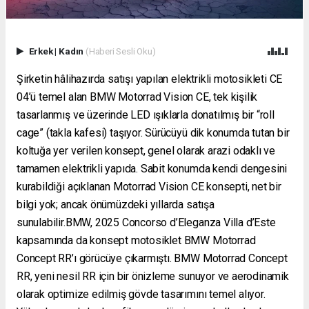
Erkek
|
Kadın
(Haberi Sesli Oku)
Şirketin hâlihazırda satışı yapılan elektrikli motosikleti CE
04’ü temel alan BMW Motorrad Vision CE, tek kişilik
tasarlanmış ve üzerinde LED ışıklarla donatılmış bir “roll
cage” (takla kafesi) taşıyor. Sürücüyü dik konumda tutan bir
koltuğa yer verilen konsept, genel olarak arazi odaklı ve
tamamen elektrikli yapıda. Sabit konumda kendi dengesini
kurabildiği açıklanan Motorrad Vision CE konsepti, net bir
bilgi yok; ancak önümüzdeki yıllarda satışa
sunulabilir.BMW, 2025 Concorso d’Eleganza Villa d’Este
kapsamında da konsept motosiklet BMW Motorrad
Concept RR’ı görücüye çıkarmıştı. BMW Motorrad Concept
RR, yeni nesil RR için bir önizleme sunuyor ve aerodinamik
olarak optimize edilmiş gövde tasarımını temel alıyor.