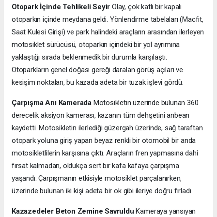
Otopark İçinde Tehlikeli Seyir
Olay, çok katlı bir kapalı
otoparkın içinde meydana geldi. Yönlendirme tabelaları (Macfit,
Saat Kulesi Girişi) ve park halindeki araçların arasından ilerleyen
motosiklet sürücüsü, otoparkın içindeki bir yol ayrımına
yaklaştığı sırada beklenmedik bir durumla karşılaştı.
Otoparkların genel doğası gereği daralan görüş açıları ve
kesişim noktaları, bu kazada adeta bir tuzak işlevi gördü.
Çarpışma Anı Kamerada
Motosikletin üzerinde bulunan 360
derecelik aksiyon kamerası, kazanın tüm dehşetini anbean
kaydetti. Motosikletin ilerlediği güzergah üzerinde, sağ taraftan
otopark yoluna giriş yapan beyaz renkli bir otomobil bir anda
motosikletlilerin karşısına çıktı. Araçların fren yapmasına dahi
fırsat kalmadan, oldukça sert bir kafa kafaya çarpışma
yaşandı. Çarpışmanın etkisiyle motosiklet parçalanırken,
üzerinde bulunan iki kişi adeta bir ok gibi ileriye doğru fırladı.
Kazazedeler Beton Zemine Savruldu
Kameraya yansıyan