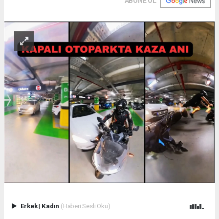
ABONE OL
Erkek
|
Kadın
(Haberi Sesli Oku)