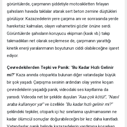
görüntülerde, çarpmanın şiddetiyle motosikletten fırlayan
şahısların havada taklalar atarak sert beton zemine düştükleri
görülüyor. Kazazedelerin yere çarpma anı ve sonrasında yerde
hareketsiz kalmaları, olayın vahametini gözler önüne serdi.
Görüntülerde şahısların koruyucu ekipman (kask vb.) takıp
takmadıkları net olarak seçilemese de, çarpmanın yarattığı
kinetik enerji yaralanmanın boyutunun ciddi olabileceğine işaret
ediyor.
Çevredekilerden Tepki ve Panik: "Bu Kadar Hızlı Gelinir
mi?"
Kaza anında otoparkta bulunan diğer vatandaşlar büyük
bir şok yaşadı. Çarpışma sesinin ardından olay yerine koşan
çevredekilerin yaşadığı panik, videodaki ses kayıtlarına da
yansıdı. Videoda net bir şekilde duyulan
"Aaa çok kötü!"
,
"Nasıl
araba kullanıyor ya!"
ve özellikle
"Bu kadar hızlı gelinir mi?"
şeklindeki tepkiler, otopark içi hız sınırlarına uyulmamasının ne
kadar ölümcül sonuçlar doğurabileceğini bir kez daha kanıtladı.
Vatandaşlar panik halinde kazazedelerin yardımına koşarken,