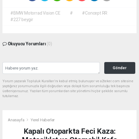
#BMW Motorrad Vision CE
#
#Concept RR
#227 beygir
Okuyucu Yorumları
(0)
Gönder
Yorum yazarak Topluluk Kuralları’nı kabul etmiş bulunuyor ve a2teker.com sitesine
yaptığınız yorumunuzla ilgili doğrudan veya dolaylı tüm sorumluluğu tek başınıza
üstleniyorsunuz. Yazılan tüm yorumlardan site yönetimi hiçbir şekilde sorumlu
tutulamaz.
Anasayfa
Yerel Haberler
Kapalı Otoparkta Feci Kaza: