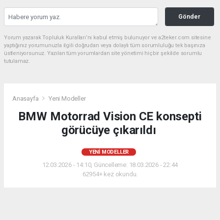
Gönder
Yorum yazarak Topluluk Kuralları’nı kabul etmiş bulunuyor ve a2teker.com sitesine
yaptığınız yorumunuzla ilgili doğrudan veya dolaylı tüm sorumluluğu tek başınıza
üstleniyorsunuz. Yazılan tüm yorumlardan site yönetimi hiçbir şekilde sorumlu
tutulamaz.
Anasayfa
Yeni Modeller
BMW Motorrad Vision CE konsepti
görücüye çıkarıldı
YENI MODELLER
12.03.2026 - 14:10, Güncelleme: 18.03.2026 - 22:44
62954+ kez okundu.
BMW Motorrad Vision CE, BMW CE 04 temel