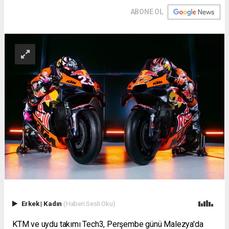
ABONE OL
Erkek
|
Kadın
(Haberi Sesli Oku)
KTM ve uydu takımı Tech3, Perşembe günü Malezya'da