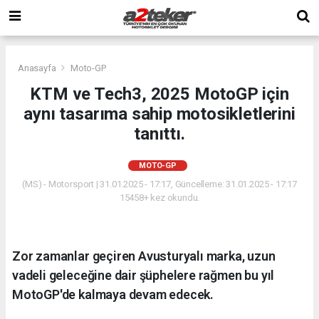
Anasayfa
Moto-GP
KTM ve Tech3, 2025 MotoGP için
aynı tasarıma sahip motosikletlerini
tanıttı.
MOTO-GP
(MS) - Motorsport | 31.01.2025 - 17:17, Güncelleme: 31.01.2025 - 17:17
15458+ kez okundu.
Zor zamanlar geçiren Avusturyalı marka, uzun
vadeli geleceğine dair şüphelere rağmen bu yıl
MotoGP'de kalmaya devam edecek.