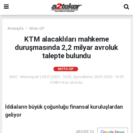
Anasayfa
Moto-GP
KTM alacaklıları mahkeme
duruşmasında 2,2 milyar avroluk
talepte bulundu
MOTO-GP
(MS) - Motorsport | 28.01.2025 - 16:53, Güncelleme: 28.01.2025 - 16:53
31081+ kez okundu.
İddiaların büyük çoğunluğu finansal kuruluşlardan
geliyor
ABONE OL