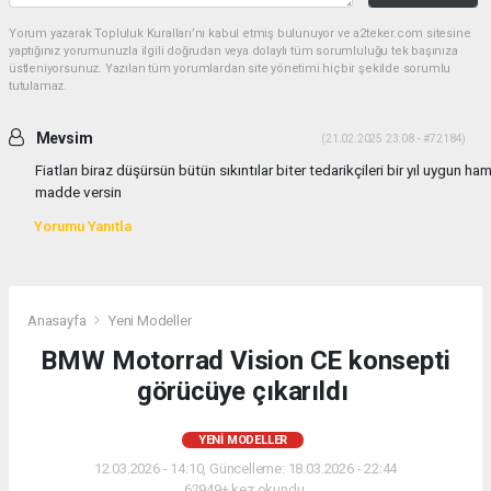
Yorum yazarak Topluluk Kuralları’nı kabul etmiş bulunuyor ve a2teker.com sitesine
yaptığınız yorumunuzla ilgili doğrudan veya dolaylı tüm sorumluluğu tek başınıza
üstleniyorsunuz. Yazılan tüm yorumlardan site yönetimi hiçbir şekilde sorumlu
tutulamaz.
Mevsim
(21.02.2025 23:08 - #72184)
Fiatları biraz düşürsün bütün sıkıntılar biter tedarikçileri bir yıl uygun ha
madde versin
Yorumu Yanıtla
Anasayfa
Yeni Modeller
BMW Motorrad Vision CE konsepti
görücüye çıkarıldı
YENI MODELLER
12.03.2026 - 14:10, Güncelleme: 18.03.2026 - 22:44
62949+ kez okundu.