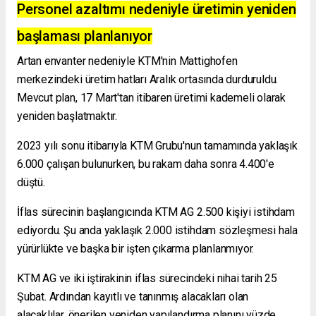
Personel azaltımı nedeniyle üretimin yeniden
başlaması planlanıyor
Artan envanter nedeniyle KTM'nin Mattighofen
merkezindeki üretim hatları Aralık ortasında durduruldu.
Mevcut plan, 17 Mart'tan itibaren üretimi kademeli olarak
yeniden başlatmaktır.
2023 yılı sonu itibarıyla KTM Grubu'nun tamamında yaklaşık
6.000 çalışan bulunurken, bu rakam daha sonra 4.400'e
düştü.
İflas sürecinin başlangıcında KTM AG 2.500 kişiyi istihdam
ediyordu. Şu anda yaklaşık 2.000 istihdam sözleşmesi hala
yürürlükte ve başka bir işten çıkarma planlanmıyor.
KTM AG ve iki iştirakinin iflas sürecindeki nihai tarih 25
Şubat. Ardından kayıtlı ve tanınmış alacakları olan
alacaklılar, önerilen yeniden yapılandırma planını yüzde