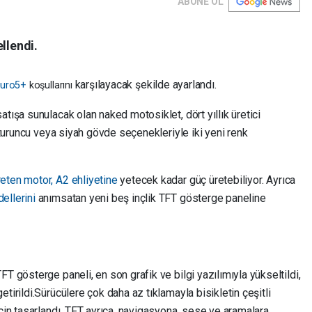
ABONE OL
llendi.
karşılayacak şekilde ayarlandı.
uro5+
koşullarını
satışa sunulacak olan naked
motosiklet, dört yıllık üretici
e turuncu veya siyah gövde seçenekleriyle iki yeni renk
eten motor, A2 ehliyetine
yetecek kadar güç üretebiliyor. Ayrıca
ellerini
anımsatan yeni beş inçlik TFT gösterge paneline
T gösterge paneli, en son grafik ve bilgi yazılımıyla yükseltildi,
tirildi.Sürücülere çok daha az tıklamayla bisikletin çeşitli
için tasarlandı. TFT ayrıca, navigasyona, sese ve aramalara