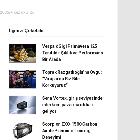
20053+ kez okundu.
İlginizi Çekebilir
Vespa x Gigi Primavera 125
Tanıtıldı: Şıklık ve Performans
Bir Arada
Toprak Razgatlıoğlu’na Övgü:
“Virajlarda Biz Bile
Korkuyoruz”
Sena Vortex, giriş seviyesinde
interkom pazarına iddialı
geliyor
Scorpion EXO-1500 Carbon
Air ile Premium Touring
Deneyimi