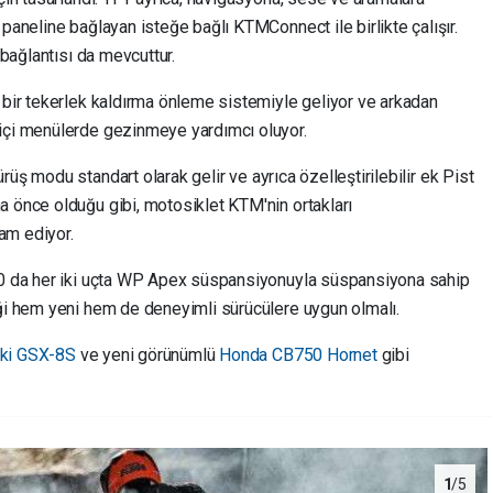
 paneline bağlayan isteğe bağlı KTMConnect ile birlikte çalışır.
 bağlantısı da mevcuttur.
 bir tekerlek kaldırma önleme sistemiyle geliyor ve arkadan
 içi menülerde gezinmeye yardımcı oluyor.
ürüş modu standart olarak gelir ve ayrıca özelleştirilebilir ek Pist
a önce olduğu gibi, motosiklet KTM'nin ortakları
am ediyor.
790 da her iki uçta WP Apex süspansiyonuyla süspansiyona sahip
iği hem yeni hem de deneyimli sürücülere uygun olmalı.
ki GSX-8S
ve yeni görünümlü
Honda CB750 Hornet
gibi
1
/5