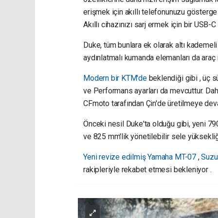
erişmek için akıllı telefonunuzu gösterge
Akıllı cihazınızı sarj ermek için bir USB-C
Duke, tüm bunlara ek olarak altı kademeli
aydınlatmalı kumanda elemanları da araç
Modern bir KTM'de
beklendiği gibi , üç s
ve Performans ayarları da mevcuttur. Dah
CFmoto tarafından Çin'de üretilmeye dev
Önceki nesil Duke'ta olduğu gibi, yeni 
ve 825 mm'lik yönetilebilir sele yüksekl
Yeni revize edilmiş Yamaha MT-07
,
Suzu
rakipleriyle rekabet etmesi bekleniyor .