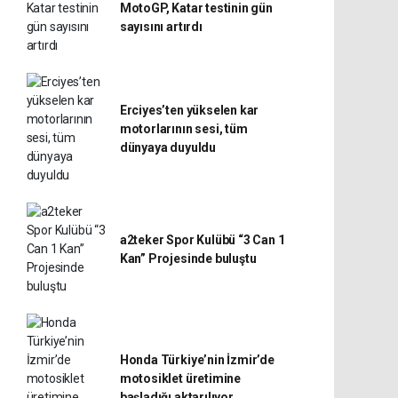
MotoGP, Katar testinin gün
sayısını artırdı
Erciyes’ten yükselen kar
motorlarının sesi, tüm
dünyaya duyuldu
a2teker Spor Kulübü “3 Can 1
Kan” Projesinde buluştu
Honda Türkiye’nin İzmir’de
motosiklet üretimine
başladığı aktarılıyor