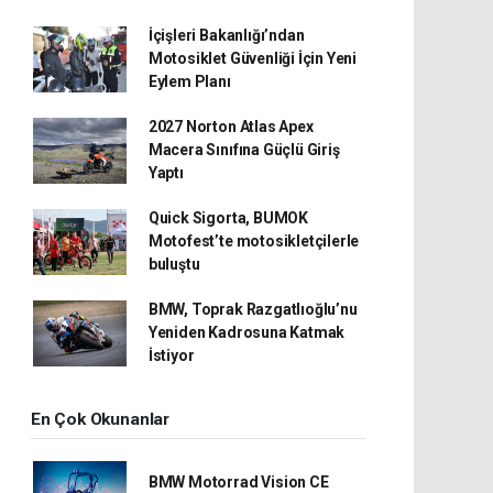
İçişleri Bakanlığı’ndan
Motosiklet Güvenliği İçin Yeni
Eylem Planı
2027 Norton Atlas Apex
Macera Sınıfına Güçlü Giriş
Yaptı
Quick Sigorta, BUMOK
Motofest’te motosikletçilerle
buluştu
BMW, Toprak Razgatlıoğlu’nu
Yeniden Kadrosuna Katmak
İstiyor
En Çok Okunanlar
BMW Motorrad Vision CE