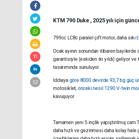
KTM 790 Duke , 2025 yılı için günce
799cc LC8c paralel çift motor, daha sıkı
E
Ocak ayının sonundan itibaren bayilerde 
garantisiyle (eskiden iki yıldı) geliyor v
tasarımında sunuluyor.
İddiaya
göre 8000 devirde 93,7 bg güç ür
motosiklet,
önceki nesil 1290 V-twin mod
kavuşuyor.
Tamamen yeni 5 inçlik yapıştırılmış cam TF
daha hızlı ve gezinmesi daha kolay hale ge
özelliklerine daha hızlı erişim sağlamak 