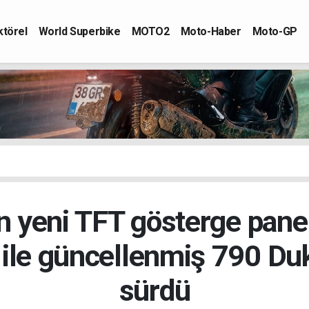
ktörel
World Superbike
MOTO2
Moto-Haber
Moto-GP
 yeni TFT gösterge panel
le güncellenmiş 790 Duk
sürdü