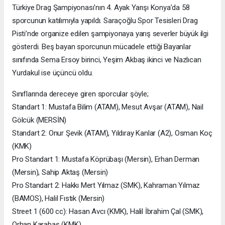
Türkiye Drag Şampiyonası'nın 4. Ayak Yarışı Konya’da 58
sporcunun katılımıyla yapıldı. Saraçoğlu Spor Tesisleri Drag
Pisti’nde organize edilen şampiyonaya yarış severler büyük ilgi
gösterdi. Beş bayan sporcunun mücadele ettiği Bayanlar
sınıfında Sema Ersoy birinci, Yeşim Akbaş ikinci ve Nazlıcan
Yurdakul ise üçüncü oldu.
Sınıflarında dereceye giren sporcular şöyle;
Standart 1: Mustafa Bilim (ATAM), Mesut Avşar (ATAM), Nail
Gölcük (MERSİN)
Standart 2: Onur Şevik (ATAM), Yıldıray Kanlar (A2), Osman Koç
(KMK)
Pro Standart 1: Mustafa Köprübaşı (Mersin), Erhan Derman
(Mersin), Sahip Aktaş (Mersin)
Pro Standart 2: Hakkı Mert Yılmaz (SMK), Kahraman Yılmaz
(BAMOS), Halil Fıstık (Mersin)
Street 1 (600 cc): Hasan Avcı (KMK), Halil İbrahim Çal (SMK),
Orhan Karabaş (KMK)