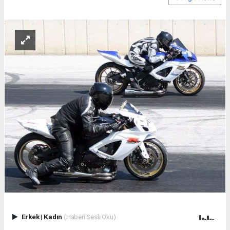
Erkek
|
Kadın
(Haberi Sesli Oku)