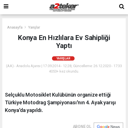
Anasayfa
Yarışlar
Konya En Hızlılara Ev Sahipliği
Yaptı
YARIŞLAR
(AA) - Anadolu Ajansı | 17.09.2014 - 12:28, Güncelleme: 26.12.2020 - 17:33
4053+ kez okundu.
Selçuklu Motosiklet Kulübünün organize ettiği
Türkiye Motodrag Şampiyonası'nın 4. Ayak yarışı
Konya'da yapıldı.
ABONE OL