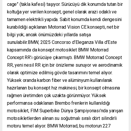
cage” (takla kafesi) taşıyor. Sürücüyü dik konumda tutan bir
koltuğa yer verilen konsept, genel olarak arazi odaklı ve
tamamen elektrikli yapıda. Sabit konumda kendi dengesini
kurabildiği açıklanan Motorrad Vision CE konsepti, net bir
bilgi yok; ancak önümüzdeki yıllarda satışa
sunulabilir.BMW, 2025 Concorso d’Eleganza Villa d’Este
kapsamında da konsept motosiklet BMW Motorrad
Concept RR’ı görücüye çıkarmıştı. BMW Motorrad Concept
RR, yeni nesil RR için bir önizleme sunuyor ve aerodinamik
olarak optimize edilmiş gövde tasarımını temel alıyor.
Yüksek oranda karbon fiber ve alüminyum kullanılarak
hazırlanan bu konsept hız makinesi, bir konsept olmasına
rağmen üretimden çok uzakta görünmüyor. Yüksek
performansa odaklanan Brembo frenlerin kullanıldığı
motosiklet, FIM Superbike Dünya Şampiyonası’nda yarışan
motosikletlerden alınan su soğutmalı sıralı dört silindirli
motoru temel alıyor. BMW Motorrad, bu motorun 227