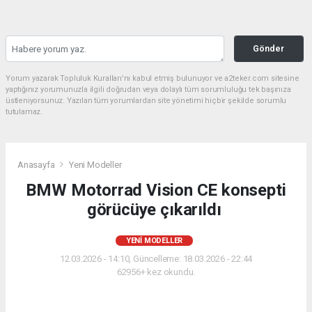
Gönder
Yorum yazarak Topluluk Kuralları’nı kabul etmiş bulunuyor ve a2teker.com sitesine
yaptığınız yorumunuzla ilgili doğrudan veya dolaylı tüm sorumluluğu tek başınıza
üstleniyorsunuz. Yazılan tüm yorumlardan site yönetimi hiçbir şekilde sorumlu
tutulamaz.
Anasayfa
Yeni Modeller
BMW Motorrad Vision CE konsepti
görücüye çıkarıldı
YENI MODELLER
12.03.2026 - 14:10, Güncelleme: 18.03.2026 - 22:44
62956+ kez okundu.