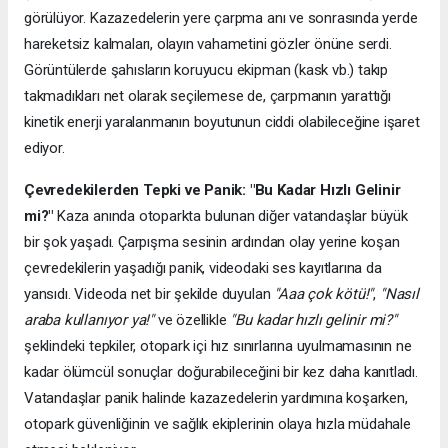
görülüyor. Kazazedelerin yere çarpma anı ve sonrasında yerde
hareketsiz kalmaları, olayın vahametini gözler önüne serdi.
Görüntülerde şahısların koruyucu ekipman (kask vb.) takıp
takmadıkları net olarak seçilemese de, çarpmanın yarattığı
kinetik enerji yaralanmanın boyutunun ciddi olabileceğine işaret
ediyor.
Çevredekilerden Tepki ve Panik: "Bu Kadar Hızlı Gelinir
mi?"
Kaza anında otoparkta bulunan diğer vatandaşlar büyük
bir şok yaşadı. Çarpışma sesinin ardından olay yerine koşan
çevredekilerin yaşadığı panik, videodaki ses kayıtlarına da
yansıdı. Videoda net bir şekilde duyulan
"Aaa çok kötü!"
,
"Nasıl
araba kullanıyor ya!"
ve özellikle
"Bu kadar hızlı gelinir mi?"
şeklindeki tepkiler, otopark içi hız sınırlarına uyulmamasının ne
kadar ölümcül sonuçlar doğurabileceğini bir kez daha kanıtladı.
Vatandaşlar panik halinde kazazedelerin yardımına koşarken,
otopark güvenliğinin ve sağlık ekiplerinin olaya hızla müdahale