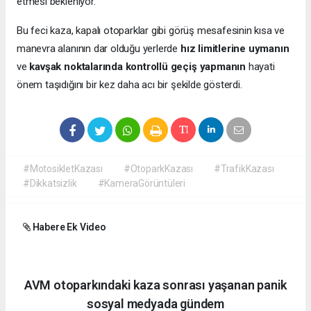
etmesi bekleniyor.
Bu feci kaza, kapalı otoparklar gibi görüş mesafesinin kısa ve
manevra alanının dar olduğu yerlerde
hız limitlerine uymanın
ve
kavşak noktalarında kontrollü geçiş yapmanın
hayati
önem taşıdığını bir kez daha acı bir şekilde gösterdi.
#MotosikletKazası
#OtoparkKazası
#TrafikKazası
#Dikkatsizlik
#KameraGörüntüleri
Habere Ek Video
AVM otoparkındaki kaza sonrası yaşanan panik
sosyal medyada gündem