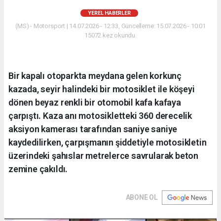
YEREL HABERLER
(MS) - Motorsport | 14.07.2026 - 12:33, Güncelleme: 15.07.2026 - 10:01
15072 kez okundu.
Bir kapalı otoparkta meydana gelen korkunç
kazada, seyir halindeki bir motosiklet ile köşeyi
dönen beyaz renkli bir otomobil kafa kafaya
çarpıştı. Kaza anı motosikletteki 360 derecelik
aksiyon kamerası tarafından saniye saniye
kaydedilirken, çarpışmanın şiddetiyle motosikletin
üzerindeki şahıslar metrelerce savrularak beton
zemine çakıldı.
ABONE OL