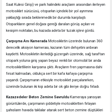
Saat Kulesi Girişi) ve park halindeki araçların arasından ilerleyen
motosiklet sürücüsü, otoparkın içindeki bir yol ayrımına
yaklaştığı sırada beklenmedik bir durumla karşılaştı.
Otoparkların genel doğası gereği daralan görüş açıları ve
kesişim noktaları, bu kazada adeta bir tuzak işlevi gördü.
Çarpışma Anı Kamerada
Motosikletin üzerinde bulunan 360
derecelik aksiyon kamerası, kazanın tüm dehşetini anbean
kaydetti. Motosikletin ilerlediği güzergah üzerinde, sağ taraftan
otopark yoluna giriş yapan beyaz renkli bir otomobil bir anda
motosikletlilerin karşısına çıktı. Araçların fren yapmasına dahi
fırsat kalmadan, oldukça sert bir kafa kafaya çarpışma
yaşandı. Çarpışmanın etkisiyle motosiklet parçalanırken,
üzerinde bulunan iki kişi adeta bir ok gibi ileriye doğru fırladı.
Kazazedeler Beton Zemine Savruldu
Kameraya yansıyan
görüntülerde, çarpmanın şiddetiyle motosikletten fırlayan
şahısların havada taklalar atarak sert beton zemine düştükleri