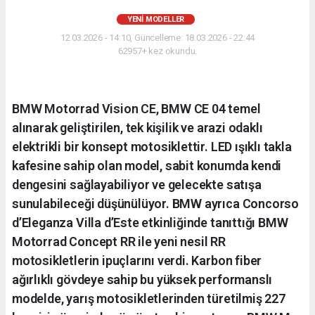
YENI MODELLER
12.03.2026 - 14:10, Güncelleme: 18.03.2026 - 22:44
62957+ kez okundu.
BMW Motorrad Vision CE, BMW CE 04 temel
alınarak geliştirilen, tek kişilik ve arazi odaklı
elektrikli bir konsept motosiklettir. LED ışıklı takla
kafesine sahip olan model, sabit konumda kendi
dengesini sağlayabiliyor ve gelecekte satışa
sunulabileceği düşünülüyor. BMW ayrıca Concorso
d’Eleganza Villa d’Este etkinliğinde tanıttığı BMW
Motorrad Concept RR ile yeni nesil RR
motosikletlerin ipuçlarını verdi. Karbon fiber
ağırlıklı gövdeye sahip bu yüksek performanslı
modelde, yarış motosikletlerinden türetilmiş 227