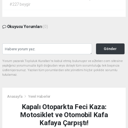
#227 beygir
Okuyucu Yorumları
(0)
Gönder
Yorum yazarak Topluluk Kuralları’nı kabul etmiş bulunuyor ve a2teker.com sitesine
yaptığınız yorumunuzla ilgili doğrudan veya dolaylı tüm sorumluluğu tek başınıza
üstleniyorsunuz. Yazılan tüm yorumlardan site yönetimi hiçbir şekilde sorumlu
tutulamaz.
Anasayfa
Yerel Haberler
Kapalı Otoparkta Feci Kaza:
Motosiklet ve Otomobil Kafa
Kafaya Çarpıştı!