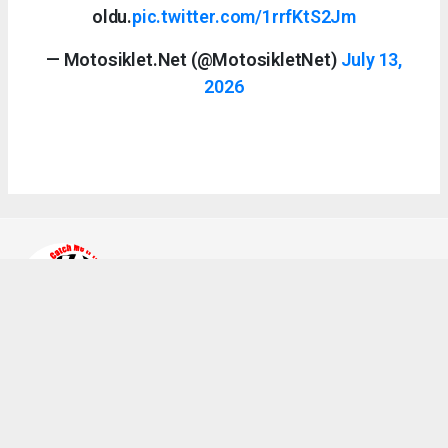
oldu.
pic.twitter.com/1rrfKtS2Jm
— Motosiklet.Net (@MotosikletNet)
July 13,
2026
Ahmet Bozkurt
bilgi@a2teker.com
Okuyucu Yorumları
(0)