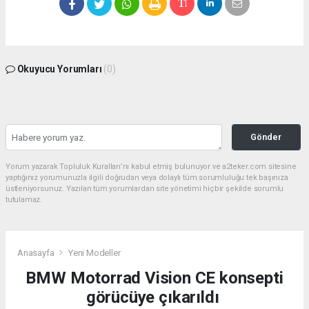
Okuyucu Yorumları
(0)
Gönder
Yorum yazarak Topluluk Kuralları’nı kabul etmiş bulunuyor ve a2teker.com sitesine
yaptığınız yorumunuzla ilgili doğrudan veya dolaylı tüm sorumluluğu tek başınıza
üstleniyorsunuz. Yazılan tüm yorumlardan site yönetimi hiçbir şekilde sorumlu
tutulamaz.
Anasayfa
Yeni Modeller
BMW Motorrad Vision CE konsepti
görücüye çıkarıldı