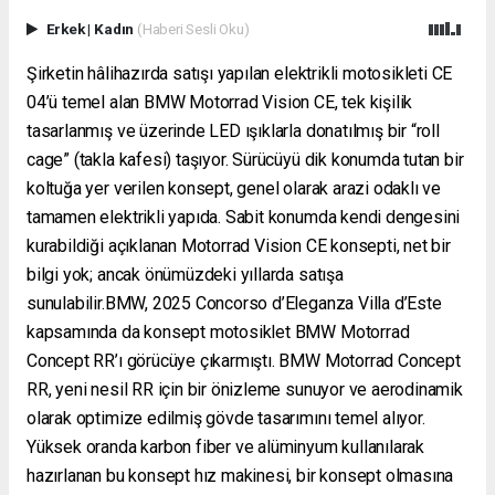
Erkek
|
Kadın
(Haberi Sesli Oku)
Şirketin hâlihazırda satışı yapılan elektrikli motosikleti CE
04’ü temel alan BMW Motorrad Vision CE, tek kişilik
tasarlanmış ve üzerinde LED ışıklarla donatılmış bir “roll
cage” (takla kafesi) taşıyor. Sürücüyü dik konumda tutan bir
koltuğa yer verilen konsept, genel olarak arazi odaklı ve
tamamen elektrikli yapıda. Sabit konumda kendi dengesini
kurabildiği açıklanan Motorrad Vision CE konsepti, net bir
bilgi yok; ancak önümüzdeki yıllarda satışa
sunulabilir.BMW, 2025 Concorso d’Eleganza Villa d’Este
kapsamında da konsept motosiklet BMW Motorrad
Concept RR’ı görücüye çıkarmıştı. BMW Motorrad Concept
RR, yeni nesil RR için bir önizleme sunuyor ve aerodinamik
olarak optimize edilmiş gövde tasarımını temel alıyor.
Yüksek oranda karbon fiber ve alüminyum kullanılarak
hazırlanan bu konsept hız makinesi, bir konsept olmasına