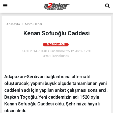
Anasayfa
Moto-Haber
Kenan Sofuoğlu Caddesi
MOTO-HABER
14.03.2014 - 19:40, Güncelleme: 26.12.2020 - 17:33
3948+ kez okundu.
Adapazarı-Serdivan bağlantısına alternatif
oluşturacak, yapımı büyük ölçüde tamamlanan yeni
caddenin adı için yapılan anket çalışması sona erdi.
Başkan Toçoğlu, Yeni caddemizin adı 1520 oyla
Kenan Sofuoğlu Caddesi oldu. Şehrimize hayırlı
olsun dedi.