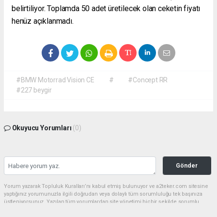
belirtiliyor. Toplamda 50 adet üretilecek olan ceketin fiyatı
henüz açıklanmadı.
#BMW Motorrad Vision CE
#
#Concept RR
#227 beygir
Okuyucu Yorumları
(0)
Gönder
Yorum yazarak Topluluk Kuralları’nı kabul etmiş bulunuyor ve a2teker.com sitesine
yaptığınız yorumunuzla ilgili doğrudan veya dolaylı tüm sorumluluğu tek başınıza
üstleniyorsunuz. Yazılan tüm yorumlardan site yönetimi hiçbir şekilde sorumlu
tutulamaz.