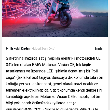
Erkek
|
Kadın
(Haberi Sesli Oku)
Şirketin hâlihazırda satışı yapılan elektrikli motosikleti CE
04’ü temel alan BMW Motorrad Vision CE, tek kişilik
tasarlanmış ve üzerinde LED ışıklarla donatılmış bir “roll
cage” (takla kafesi) taşıyor. Sürücüyü dik konumda tutan bir
koltuğa yer verilen konsept, genel olarak arazi odaklı ve
tamamen elektrikli yapıda. Sabit konumda kendi dengesini
kurabildiği açıklanan Motorrad Vision CE konsepti, net bir
bilgi yok; ancak önümüzdeki yıllarda satışa
sunulabilir.BMW, 2025 Concorso d’Eleganza Villa d’Este