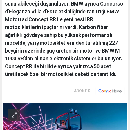
sunulabileceği düşünülüyor. BMW ayrıca Concorso
d’Eleganza Villa d’Este etkinliğinde tanıttığı BMW
Motorrad Concept RR ile yeni nesil RR
motosikletlerin ipuçlarını verdi. Karbon fiber
ağırlıklı gövdeye sahip bu yüksek performanslı
modelde, yarış motosikletlerinden türetilmiş 227
beygirin üzerinde güç üreten bir motor ve BMW M
1000 RR’dan alınan elektronik sistemler bulunuyor.
Concept RR ile birlikte ayrıca yalnızca 50 adet
üretilecek özel bir motosiklet ceketi de tanıtıldı.
ABONE OL