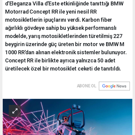
d’Eleganza Villa d’Este etkinliğinde tanıttığı BMW
Motorrad Concept RR ile yeni nesil RR
motosikletlerin ipuçlarını verdi. Karbon fiber
ağırlıklı gövdeye sahip bu yüksek performanslı
modelde, yarış motosikletlerinden türetilmiş 227
beygirin üzerinde güç üreten bir motor ve BMW M
1000 RR’dan alınan elektronik sistemler bulunuyor.
Concept RR ile birlikte ayrıca yalnızca 50 adet
üretilecek özel bir motosiklet ceketi de tanıtıldı.
ABONE OL