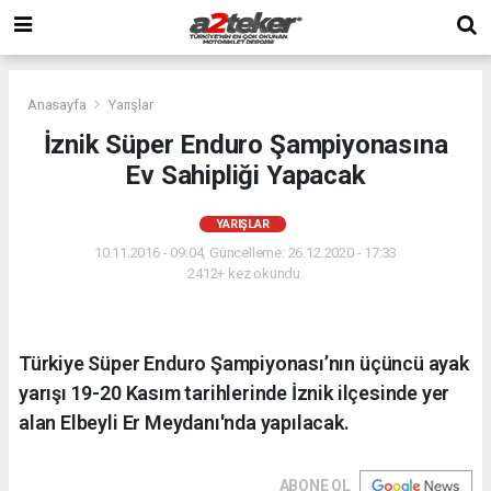
Anasayfa
Yarışlar
İznik Süper Enduro Şampiyonasına
Ev Sahipliği Yapacak
YARIŞLAR
10.11.2016 - 09:04, Güncelleme: 26.12.2020 - 17:33
2412+ kez okundu.
Türkiye Süper Enduro Şampiyonası’nın üçüncü ayak
yarışı 19-20 Kasım tarihlerinde İznik ilçesinde yer
alan Elbeyli Er Meydanı'nda yapılacak.
ABONE OL