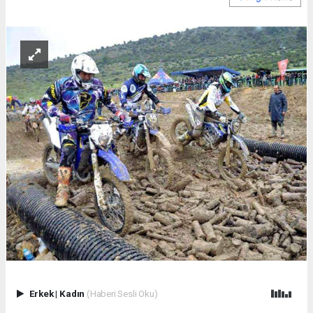
Erkek
|
Kadın
(Haberi Sesli Oku)