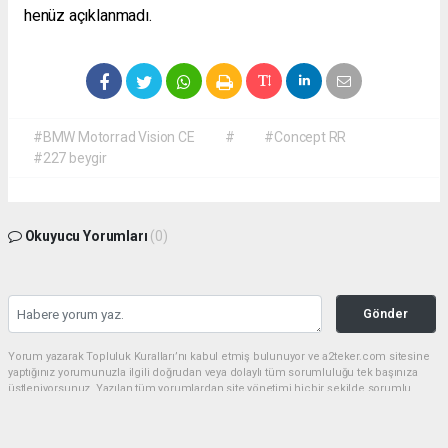
henüz açıklanmadı.
#BMW Motorrad Vision CE
#
#Concept RR
#227 beygir
Okuyucu Yorumları
(0)
Gönder
Yorum yazarak Topluluk Kuralları’nı kabul etmiş bulunuyor ve a2teker.com sitesine
yaptığınız yorumunuzla ilgili doğrudan veya dolaylı tüm sorumluluğu tek başınıza
üstleniyorsunuz. Yazılan tüm yorumlardan site yönetimi hiçbir şekilde sorumlu
tutulamaz.