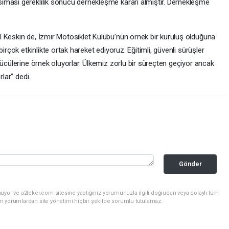
ıması gereklilik sonucu dernekleşme kararı almıştır. Dernekleşme
 Keskin de, İzmir Motosiklet Kulübü’nün örnek bir kuruluş olduğuna
irçok etkinlikte ortak hareket ediyoruz. Eğitimli, güvenli sürüşler
rücülerine örnek oluyorlar. Ülkemiz zorlu bir süreçten geçiyor ancak
rlar” dedi.
Gönder
uyor ve a2teker.com sitesine yaptığınız yorumunuzla ilgili doğrudan veya dolaylı tüm
m yorumlardan site yönetimi hiçbir şekilde sorumlu tutulamaz.