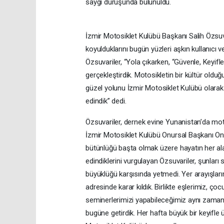
saygı duruşunda bulunuldu.
İzmir Motosiklet Kulübü Başkanı Salih Özsuva
koyulduklarını bugün yüzleri aşkın kullanıcı v
Özsuvariler, “Yola çıkarken, “Güvenle, Keyifle
gerçekleştirdik. Motosikletin bir kültür oldu
güzel yolunu İzmir Motosiklet Kulübü olara
edindik” dedi.
Özsuvariler, dernek evine Yunanistan’da moto
İzmir Motosiklet Kulübü Onursal Başkanı Onur Ata
bütünlüğü başta olmak üzere hayatın her al
edindiklerini vurgulayan Özsuvariler, şunları 
büyüklüğü karşısında yetmedi. Yer arayışlar
adresinde karar kıldık. Birlikte eşlerimiz, ço
seminerlerimizi yapabileceğimiz aynı zaman
bugüne getirdik. Her hafta büyük bir keyifle