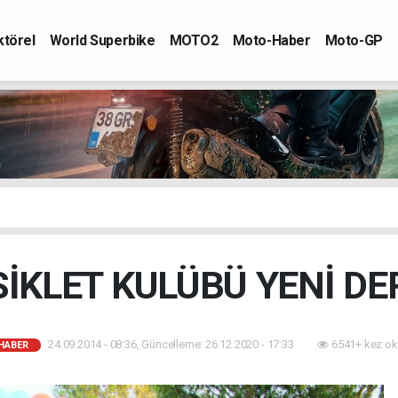
ktörel
World Superbike
MOTO2
Moto-Haber
Moto-GP
İKLET KULÜBÜ YENİ DE
24.09.2014 - 08:36, Güncelleme: 26.12.2020 - 17:33
6541+ kez ok
HABER