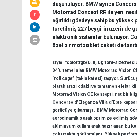
düşünülüyor. BMW ayrıca Concorso 
Motorrad Concept RR ile yeni nesil
ağırlıklı gövdeye sahip bu yüksek
türetilmiş 227 beygirin üzerinde 
elektronik sistemler bulunuyor. Con
özel bir motosiklet ceketi de tanıtı
style="color:rgb(0,
0,
0);
font-size:medi
04’ü
temel
alan
BMW
Motorrad
Vision
C
“roll
cage”
(takla
kafesi)
taşıyor.
Sürücü
olarak
arazi
odaklı
ve
tamamen
elektrikl
Motorrad
Vision
CE
konsepti,
net
bir
bil
Concorso
d’Eleganza
Villa
d’Este
kapsa
görücüye
çıkarmıştı.
BMW
Motorrad
Co
aerodinamik
olarak
optimize
edilmiş
gö
alüminyum
kullanılarak
hazırlanan
bu
ko
çok
uzakta
görünmüyor.
Yüksek
perfor