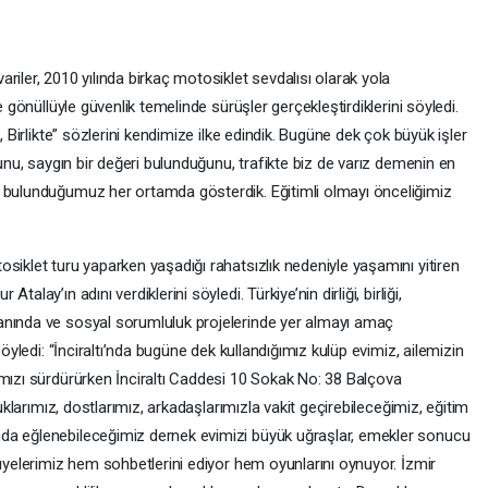
riler, 2010 yılında birkaç motosiklet sevdalısı olarak yola
e gönüllüyle güvenlik temelinde sürüşler gerçekleştirdiklerini söyledi.
, Birlikte” sözlerini kendimize ilke edindik. Bugüne dek çok büyük işler
ğunu, saygın bir değeri bulunduğunu, trafikte biz de varız demenin en
k bulunduğumuz her ortamda gösterdik. Eğitimli olmayı önceliğimiz
siklet turu yaparken yaşadığı rahatsızlık nedeniyle yaşamını yitiren
lay’ın adını verdiklerini söyledi. Türkiye’nin dirliği, birliği,
anında ve sosyal sorumluluk projelerinde yer almayı amaç
söyledi: “İnciraltı’nda bugüne dek kullandığımız kulüp evimiz, ailemizin
ımızı sürdürürken İnciraltı Caddesi 10 Sokak No: 38 Balçova
cuklarımız, dostlarımız, arkadaşlarımızla vakit geçirebileceğimiz, eğitim
da eğlenebileceğimiz dernek evimizi büyük uğraşlar, emekler sonucu
 üyelerimiz hem sohbetlerini ediyor hem oyunlarını oynuyor. İzmir