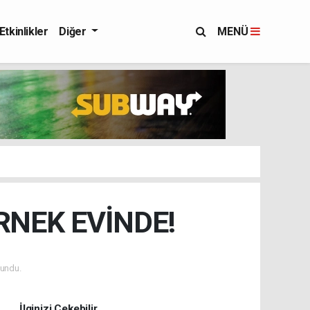
Etkinlikler
Diğer
MENÜ
RNEK EVİNDE!
undu.
İlginizi Çekebilir