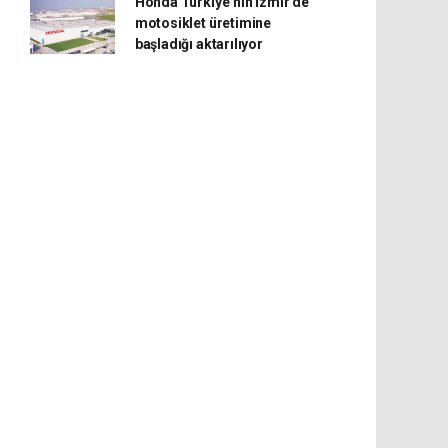
Honda Türkiye’nin İzmir’de
motosiklet üretimine
başladığı aktarılıyor