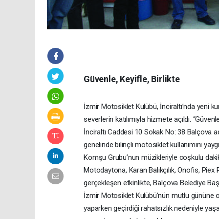
Güvenle, Keyifle, Birlikte
İzmir Motosiklet Kulübü, İnciraltı’nda yeni 
severlerin katılımıyla hizmete açıldı. “Güvenl
İnciraltı Caddesi 10 Sokak No: 38 Balçova adr
genelinde bilinçli motosiklet kullanımını yay
Komşu Grubu’nun müzikleriyle coşkulu dakik
Motodaytona, Karan Balıkçılık, Onofis, Piex
gerçekleşen etkinlikte, Balçova Belediye Başk
İzmir Motosiklet Kulübü’nün mutlu gününe o
yaparken geçirdiği rahatsızlık nedeniyle yaş