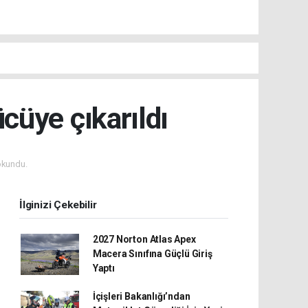
cüye çıkarıldı
okundu.
İlginizi Çekebilir
2027 Norton Atlas Apex
Macera Sınıfına Güçlü Giriş
Yaptı
İçişleri Bakanlığı’ndan