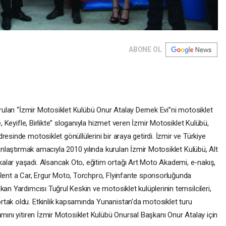
ABONE OL
kurulan “İzmir Motosiklet Kulübü Onur Atalay Dernek Evi”ni motosiklet
e, Keyifle, Birlikte” sloganıyla hizmet veren İzmir Motosiklet Kulübü,
esinde motosiklet gönüllülerini bir araya getirdi. İzmir ve Türkiye
gınlaştırmak amacıyla 2010 yılında kurulan İzmir Motosiklet Kulübü, Alt
alar yaşadı. Alsancak Oto, eğitim ortağı Art Moto Akademi, e-nakış,
 Rent a Car, Ergur Moto, Torchpro, Flyinfante sponsorluğunda
an Yardımcısı Tuğrul Keskin ve motosiklet kulüplerinin temsilcileri,
rtak oldu. Etkinlik kapsamında Yunanistan’da motosiklet turu
amını yitiren İzmir Motosiklet Kulübü Onursal Başkanı Onur Atalay için