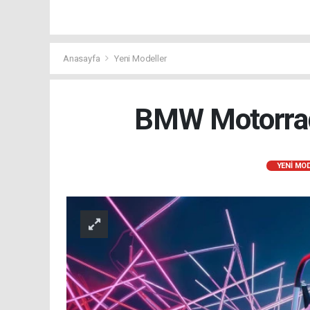
Anasayfa
Yeni Modeller
BMW Motorrad 
YENI MO