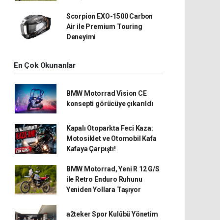
Scorpion EXO-1500 Carbon
Air ile Premium Touring
Deneyimi
En Çok Okunanlar
BMW Motorrad Vision CE
konsepti görücüye çıkarıldı
Kapalı Otoparkta Feci Kaza:
Motosiklet ve Otomobil Kafa
Kafaya Çarpıştı!
BMW Motorrad, Yeni R 12 G/S
ile Retro Enduro Ruhunu
Yeniden Yollara Taşıyor
a2teker Spor Kulübü Yönetim