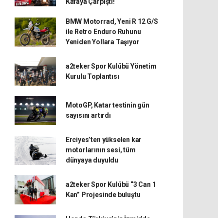
Kafaya Çarpıştı!
BMW Motorrad, Yeni R 12 G/S
ile Retro Enduro Ruhunu
Yeniden Yollara Taşıyor
a2teker Spor Kulübü Yönetim
Kurulu Toplantısı
MotoGP, Katar testinin gün
sayısını artırdı
Erciyes’ten yükselen kar
motorlarının sesi, tüm
dünyaya duyuldu
a2teker Spor Kulübü “3 Can 1
Kan” Projesinde buluştu