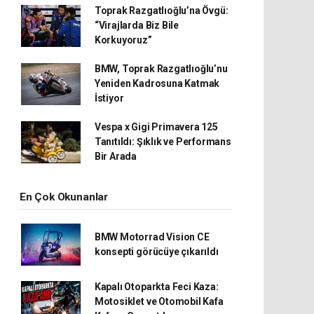
Toprak Razgatlıoğlu’na Övgü:
“Virajlarda Biz Bile
Korkuyoruz”
BMW, Toprak Razgatlıoğlu’nu
Yeniden Kadrosuna Katmak
İstiyor
Vespa x Gigi Primavera 125
Tanıtıldı: Şıklık ve Performans
Bir Arada
En Çok Okunanlar
BMW Motorrad Vision CE
konsepti görücüye çıkarıldı
Kapalı Otoparkta Feci Kaza:
Motosiklet ve Otomobil Kafa