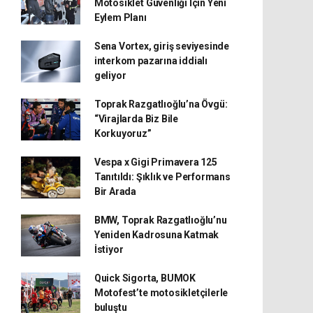
Motosiklet Güvenliği İçin Yeni
Eylem Planı
Sena Vortex, giriş seviyesinde
interkom pazarına iddialı
geliyor
Toprak Razgatlıoğlu’na Övgü:
“Virajlarda Biz Bile
Korkuyoruz”
Vespa x Gigi Primavera 125
Tanıtıldı: Şıklık ve Performans
Bir Arada
BMW, Toprak Razgatlıoğlu’nu
Yeniden Kadrosuna Katmak
İstiyor
Quick Sigorta, BUMOK
Motofest’te motosikletçilerle
buluştu