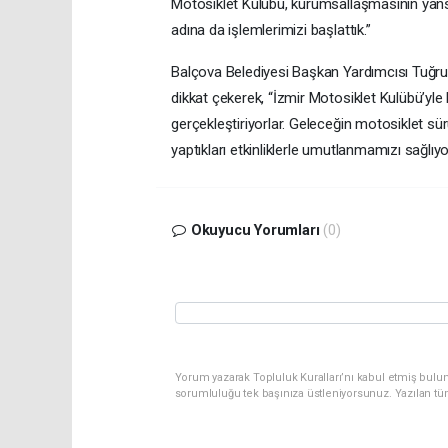
Motosiklet Kulübü, kurumsallaşmasının yans
adına da işlemlerimizi başlattık.”
Balçova Belediyesi Başkan Yardımcısı Tuğrul
dikkat çekerek, “İzmir Motosiklet Kulübü’yle b
gerçekleştiriyorlar. Geleceğin motosiklet sü
yaptıkları etkinliklerle umutlanmamızı sağlıyo
Okuyucu Yorumları
(0)
Yorum yazarak Topluluk Kuralları’nı kabul etmiş bulun
sorumluluğu tek başınıza üstleniyorsunuz. Yazılan tü