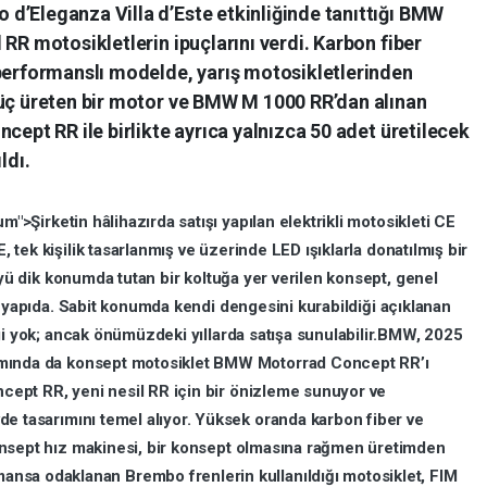
d’Eleganza Villa d’Este etkinliğinde tanıttığı BMW
 RR motosikletlerin ipuçlarını verdi. Karbon fiber
 performanslı modelde, yarış motosikletlerinden
güç üreten bir motor ve BMW M 1000 RR’dan alınan
cept RR ile birlikte ayrıca yalnızca 50 adet üretilecek
ldı.
um">Şirketin
hâlihazırda
satışı
yapılan
elektrikli
motosikleti
CE
E,
tek
kişilik
tasarlanmış
ve
üzerinde
LED
ışıklarla
donatılmış
bir
yü
dik
konumda
tutan
bir
koltuğa
yer
verilen
konsept,
genel
i
yapıda.
Sabit
konumda
kendi
dengesini
kurabildiği
açıklanan
gi
yok;
ancak
önümüzdeki
yıllarda
satışa
sunulabilir.BMW,
2025
mında
da
konsept
motosiklet
BMW
Motorrad
Concept
RR’ı
ncept
RR,
yeni
nesil
RR
için
bir
önizleme
sunuyor
ve
vde
tasarımını
temel
alıyor.
Yüksek
oranda
karbon
fiber
ve
nsept
hız
makinesi,
bir
konsept
olmasına
rağmen
üretimden
mansa
odaklanan
Brembo
frenlerin
kullanıldığı
motosiklet,
FIM