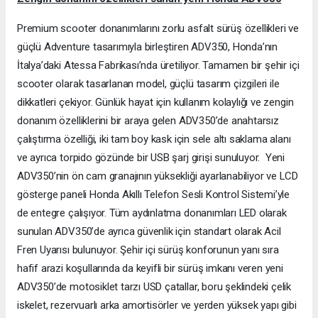
Premium scooter donanımlarını zorlu asfalt sürüş özellikleri ve
güçlü Adventure tasarımıyla birleştiren ADV350, Honda’nın
İtalya’daki Atessa Fabrikası’nda üretiliyor. Tamamen bir şehir içi
scooter olarak tasarlanan model, güçlü tasarım çizgileri ile
dikkatleri çekiyor. Günlük hayat için kullanım kolaylığı ve zengin
donanım özelliklerini bir araya gelen ADV350’de anahtarsız
çalıştırma özelliği, iki tam boy kask için sele altı saklama alanı
ve ayrıca torpido gözünde bir USB şarj girişi sunuluyor. Yeni
ADV350’nin ön cam granajının yüksekliği ayarlanabiliyor ve LCD
gösterge paneli Honda Akıllı Telefon Sesli Kontrol Sistemi’yle
de entegre çalışıyor. Tüm aydınlatma donanımları LED olarak
sunulan ADV350’de ayrıca güvenlik için standart olarak Acil
Fren Uyarısı bulunuyor. Şehir içi sürüş konforunun yanı sıra
hafif arazi koşullarında da keyifli bir sürüş imkanı veren yeni
ADV350’de motosiklet tarzı USD çatallar, boru şeklindeki çelik
iskelet, rezervuarlı arka amortisörler ve yerden yüksek yapı gibi