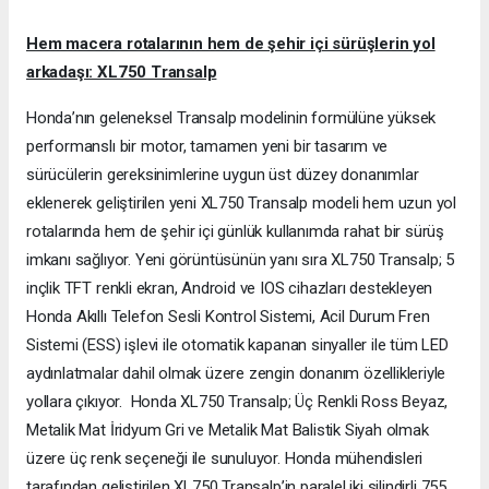
Hem macera rotalarının hem de şehir içi sürüşlerin yol
arkadaşı: XL750 Transalp
Honda’nın geleneksel Transalp modelinin formülüne yüksek
performanslı bir motor, tamamen yeni bir tasarım ve
sürücülerin gereksinimlerine uygun üst düzey donanımlar
eklenerek geliştirilen yeni XL750 Transalp modeli hem uzun yol
rotalarında hem de şehir içi günlük kullanımda rahat bir sürüş
imkanı sağlıyor. Yeni görüntüsünün yanı sıra XL750 Transalp; 5
inçlik TFT renkli ekran, Android ve IOS cihazları destekleyen
Honda Akıllı Telefon Sesli Kontrol Sistemi, Acil Durum Fren
Sistemi (ESS) işlevi ile otomatik kapanan sinyaller ile tüm LED
aydınlatmalar dahil olmak üzere zengin donanım özellikleriyle
yollara çıkıyor. Honda XL750 Transalp; Üç Renkli Ross Beyaz,
Metalik Mat İridyum Gri ve Metalik Mat Balistik Siyah olmak
üzere üç renk seçeneği ile sunuluyor. Honda mühendisleri
tarafından geliştirilen XL750 Transalp’in paralel iki silindirli 755