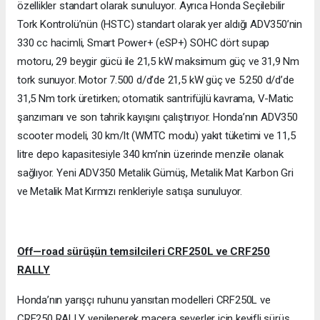
özellikler standart olarak sunuluyor. Ayrıca Honda Seçilebilir
Tork Kontrolü’nün (HSTC) standart olarak yer aldığı ADV350’nin
330 cc hacimli, Smart Power+ (eSP+) SOHC dört supap
motoru, 29 beygir gücü ile 21,5 kW maksimum güç ve 31,9 Nm
tork sunuyor. Motor 7.500 d/d’de 21,5 kW güç ve 5.250 d/d’de
31,5 Nm tork üretirken; otomatik santrifüjlü kavrama, V-Matic
şanzımanı ve son tahrik kayışını çalıştırıyor. Honda’nın ADV350
scooter modeli, 30 km/lt (WMTC modu) yakıt tüketimi ve 11,5
litre depo kapasitesiyle 340 km’nin üzerinde menzile olanak
sağlıyor. Yeni ADV350 Metalik Gümüş, Metalik Mat Karbon Gri
ve Metalik Mat Kırmızı renkleriyle satışa sunuluyor.
Off—road sürüşün temsilcileri CRF250L ve CRF250
RALLY
Honda’nın yarışçı ruhunu yansıtan modelleri CRF250L ve
CRF250 RALLY, yenilenerek macera severler için keyifli sürüş