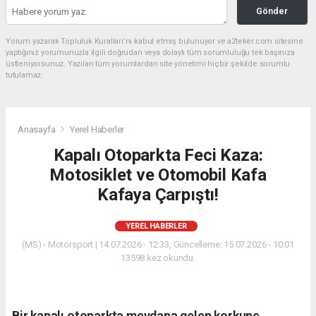
Gönder
Yorum yazarak Topluluk Kuralları’nı kabul etmiş bulunuyor ve a2teker.com sitesine
yaptığınız yorumunuzla ilgili doğrudan veya dolaylı tüm sorumluluğu tek başınıza
üstleniyorsunuz. Yazılan tüm yorumlardan site yönetimi hiçbir şekilde sorumlu
tutulamaz.
Anasayfa
Yerel Haberler
Kapalı Otoparkta Feci Kaza:
Motosiklet ve Otomobil Kafa
Kafaya Çarpıştı!
YEREL HABERLER
(MS) - Motorsport | 14.07.2026 - 12:33, Güncelleme: 15.07.2026 - 10:01
13598 kez okundu.
Bir kapalı otoparkta meydana gelen korkunç