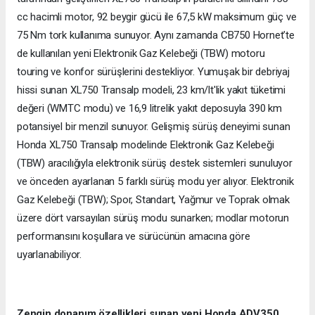
cc hacimli motor, 92 beygir gücü ile 67,5 kW maksimum güç ve
75 Nm tork kullanıma sunuyor. Aynı zamanda CB750 Hornet’te
de kullanılan yeni Elektronik Gaz Kelebeği (TBW) motoru
touring ve konfor sürüşlerini destekliyor. Yumuşak bir debriyaj
hissi sunan XL750 Transalp modeli, 23 km/lt'lik yakıt tüketimi
değeri (WMTC modu) ve 16,9 litrelik yakıt deposuyla 390 km
potansiyel bir menzil sunuyor. Gelişmiş sürüş deneyimi sunan
Honda XL750 Transalp modelinde Elektronik Gaz Kelebeği
(TBW) aracılığıyla elektronik sürüş destek sistemleri sunuluyor
ve önceden ayarlanan 5 farklı sürüş modu yer alıyor. Elektronik
Gaz Kelebeği (TBW); Spor, Standart, Yağmur ve Toprak olmak
üzere dört varsayılan sürüş modu sunarken; modlar motorun
performansını koşullara ve sürücünün amacına göre
uyarlanabiliyor.
Zengin donanım özellikleri sunan yeni Honda ADV350