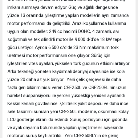
imkanı sunmaya devam ediyor. Güç ve ağırlık dengesinde
yüzde 13 oranında iyileştirme yapılan modellerin aynı zamanda
motor performansı da geliştirildi. Arazi koşullarında kullanıma
uygun olan modeller; 249 cc hacimli DOHC, 4 zamanlı, sıvı
soğutmalı ve tek silindirli motor ile 9.000 d/d’de 18 kW tepe
gücü üretiyor. Ayrıca 6.500 d/d'de 23 Nm maksimum tork
üretmesi motor performansını öne çıkıyor. Sürüş için
iyileştirilen vites ayarları, yükselen tork gücünün etkisini artırıyor.
Arka tekerleği yöneten kaydırmalı debriyaj sayesinde ise kola
yüzde 20 daha az yük biniyor. Yeni çelik çerçevesi ile daha
fazla geri bildirim hissi veren CRF250L ve CRF250RL’nin uzun
hareket süspansiyonu ile yerden yüksekliği yeniden ayarlandı.
Keskin kenarlı gövdesinde 7,8 litrelik yakıt deposu ve daha ince
sele tasarımı sunulan yeni CRF250L modeline, okunması kolay
LCD gösterge ekranı da eklendi. Sürüş pozisyonu için gidonda
ve ayak dayama bölümünde yapılan iyileştirmeler sayesinde
motorun sürüş keyfi artırıldı. Yeni CRF250RL’nin de geniş