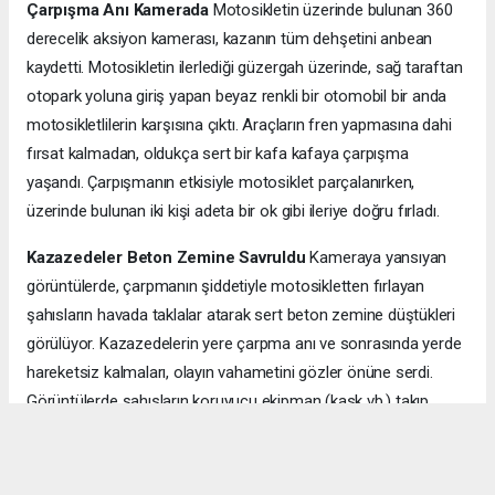
Çarpışma Anı Kamerada
Motosikletin üzerinde bulunan 360
derecelik aksiyon kamerası, kazanın tüm dehşetini anbean
kaydetti. Motosikletin ilerlediği güzergah üzerinde, sağ taraftan
otopark yoluna giriş yapan beyaz renkli bir otomobil bir anda
motosikletlilerin karşısına çıktı. Araçların fren yapmasına dahi
fırsat kalmadan, oldukça sert bir kafa kafaya çarpışma
yaşandı. Çarpışmanın etkisiyle motosiklet parçalanırken,
üzerinde bulunan iki kişi adeta bir ok gibi ileriye doğru fırladı.
Kazazedeler Beton Zemine Savruldu
Kameraya yansıyan
görüntülerde, çarpmanın şiddetiyle motosikletten fırlayan
şahısların havada taklalar atarak sert beton zemine düştükleri
görülüyor. Kazazedelerin yere çarpma anı ve sonrasında yerde
hareketsiz kalmaları, olayın vahametini gözler önüne serdi.
Görüntülerde şahısların koruyucu ekipman (kask vb.) takıp
takmadıkları net olarak seçilemese de, çarpmanın yarattığı
kinetik enerji yaralanmanın boyutunun ciddi olabileceğine işaret
ediyor.