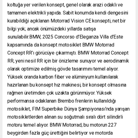
koltuğa yer verilen konsept, genel olarak arazi odaklı ve
tamamen elektrikli yapıda. Sabit konumda kendi dengesini
kurabildiği açıklanan Motorrad Vision CE konsepti, net bir
bilgi yok; ancak önümüzdeki yıllarda satışa
sunulabilir.BMW, 2025 Concorso d’Eleganza Villa d’Este
kapsamında da konsept motosiklet BMW Motorrad
Concept RR’ı görücüye çıkarmıştı. BMW Motorrad Concept
RR, yeni nesil RR için bir önizleme sunuyor ve aerodinamik
olarak optimize edilmiş gövde tasarımını temel alıyor.
Yüksek oranda karbon fiber ve alüminyum kullanılarak
hazırlanan bu konsept hız makinesi, bir konsept olmasına
rağmen üretimden çok uzakta görünmüyor. Yüksek
performansa odaklanan Brembo frenlerin kullanıldığı
motosiklet, FIM Superbike Dünya Şampiyonası’nda yarışan
motosikletlerden alınan su soğutmalı sıralı dört silindirli
motoru temel alıyor. BMW Motorrad, bu motorun 227
beygirden fazla güç ürettiğini belirtiyor ve motorda