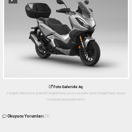
Foto Galeride Aç
Fotoğraf albümüne giderek fotoğraf(lara) yorum yazabilir yada fotoğraf(ları) sosyal
medyada paylaşabilirsiniz.
Okuyucu Yorumları
(0)