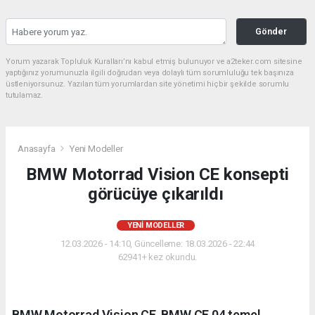
Gönder
Yorum yazarak Topluluk Kuralları’nı kabul etmiş bulunuyor ve a2teker.com sitesine
yaptığınız yorumunuzla ilgili doğrudan veya dolaylı tüm sorumluluğu tek başınıza
üstleniyorsunuz. Yazılan tüm yorumlardan site yönetimi hiçbir şekilde sorumlu
tutulamaz.
Anasayfa
Yeni Modeller
BMW Motorrad Vision CE konsepti
görücüye çıkarıldı
YENI MODELLER
12.03.2026 - 14:10, Güncelleme: 18.03.2026 - 22:44
62941+ kez okundu.
BMW Motorrad Vision CE, BMW CE 04 temel