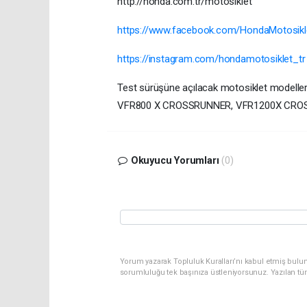
http://honda.com.tr/motosiklet
https://www.facebook.com/HondaMotosikl
https://instagram.com/hondamotosiklet_tr
Test sürüşüne açılacak motosiklet modell
VFR800 X CROSSRUNNER, VFR1200X CROS
Okuyucu Yorumları
(0)
Yorum yazarak Topluluk Kuralları’nı kabul etmiş bulun
sorumluluğu tek başınıza üstleniyorsunuz. Yazılan tü