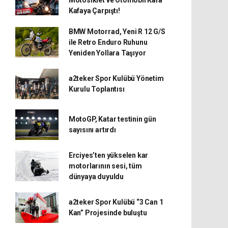
Kafaya Çarpıştı!
BMW Motorrad, Yeni R 12 G/S
ile Retro Enduro Ruhunu
Yeniden Yollara Taşıyor
a2teker Spor Kulübü Yönetim
Kurulu Toplantısı
MotoGP, Katar testinin gün
sayısını artırdı
Erciyes’ten yükselen kar
motorlarının sesi, tüm
dünyaya duyuldu
a2teker Spor Kulübü “3 Can 1
Kan” Projesinde buluştu