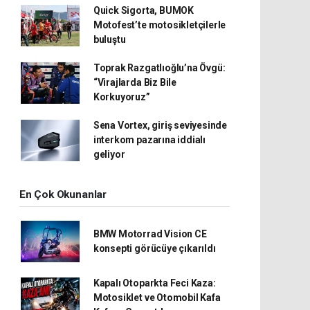
Quick Sigorta, BUMOK
Motofest’te motosikletçilerle
buluştu
Toprak Razgatlıoğlu’na Övgü:
“Virajlarda Biz Bile
Korkuyoruz”
Sena Vortex, giriş seviyesinde
interkom pazarına iddialı
geliyor
En Çok Okunanlar
BMW Motorrad Vision CE
konsepti görücüye çıkarıldı
Kapalı Otoparkta Feci Kaza:
Motosiklet ve Otomobil Kafa