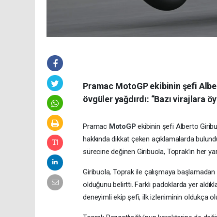
Pramac MotoGP ekibinin şefi Alber
övgüler yağdırdı: “Bazı virajlara öy
Pramac
MotoGP
ekibinin şefi Alberto Gir
hakkında dikkat çeken açıklamalarda bulundu
sürecine değinen Giribuola, Toprak’ın her ya
Giribuola, Toprak ile çalışmaya başlamadan
olduğunu belirtti. Farklı padoklarda yer aldık
deneyimli ekip şefi, ilk izleniminin oldukça 