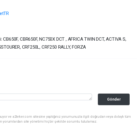
etTR
eri: CB650F, CBR650F, NC750X DCT , AFRICA TWIN DCT, ACTIVA S,
STOURER, CRF250L, CRF250 RALLY, FORZA
Gönder
uyor ve a2teker.com sitesine yaptığınız yorumunuzla ilgili doğrudan veya dolaylı tüm
m yorumlardan site yönetimi hiçbir şekilde sorumlu tutulamaz.