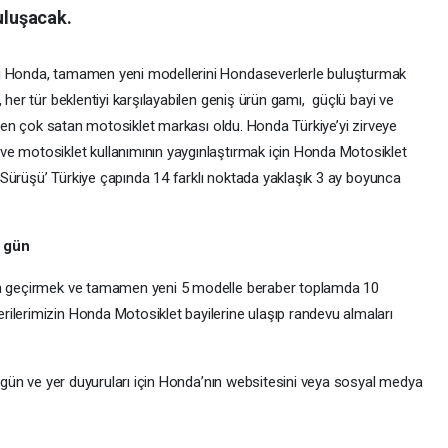
buluşacak.
sı Honda, tamamen yeni modellerini Hondaseverlerle buluşturmak
 her tür beklentiyi karşılayabilen geniş ürün gamı, güçlü bayi ve
in en çok satan motosiklet markası oldu. Honda Türkiye’yi zirveye
ve motosiklet kullanımının yaygınlaştırmak için Honda Motosiklet
st Sürüşü’ Türkiye çapında 14 farklı noktada yaklaşık 3 ay boyunca
r gün
gün geçirmek ve tamamen yeni 5 modelle beraber toplamda 10
ilerimizin Honda Motosiklet bayilerine ulaşıp randevu almaları
in gün ve yer duyuruları için Honda’nın websitesini veya sosyal medya