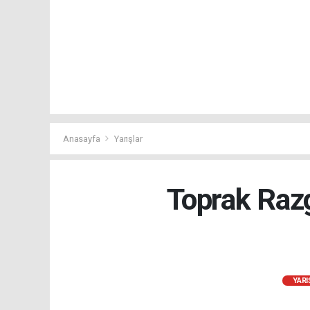
Anasayfa
Yarışlar
Toprak Razg
YARI