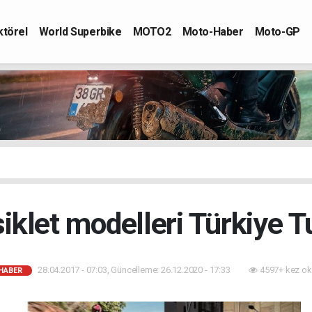
ktörel
World Superbike
MOTO2
Moto-Haber
Moto-GP
klet modelleri Türkiye Tu
28.04.2017 - 07:03, Güncelleme: 26.12.2020 - 17:33
4597+ kez ok
HABER