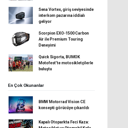
Sena Vortex, giriş seviyesinde
interkom pazarına iddialı
geliyor
Scorpion EXO-1500 Carbon
Air ile Premium Touring
Deneyimi
Quick Sigorta, BUMOK
Motofest’te motosikletçilerle
buluştu
En Çok Okunanlar
BMW Motorrad Vision CE
konsepti görücüye çıkarıldı
Kapalı Otoparkta Feci Kaza:
Motosiklet ve Otomobil Kafa