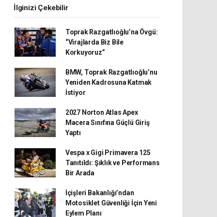
İlginizi Çekebilir
Toprak Razgatlıoğlu’na Övgü:
“Virajlarda Biz Bile
Korkuyoruz”
BMW, Toprak Razgatlıoğlu’nu
Yeniden Kadrosuna Katmak
İstiyor
2027 Norton Atlas Apex
Macera Sınıfına Güçlü Giriş
Yaptı
Vespa x Gigi Primavera 125
Tanıtıldı: Şıklık ve Performans
Bir Arada
İçişleri Bakanlığı’ndan
Motosiklet Güvenliği İçin Yeni
Eylem Planı