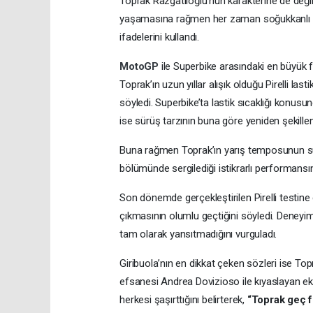
Toprak Razgatlıoğlu’nun karakterine de değin
yaşamasına rağmen her zaman soğukkanlı kal
ifadelerini kullandı.
MotoGP
ile Superbike arasındaki en büyük fa
Toprak’ın uzun yıllar alışık olduğu Pirelli las
söyledi. Superbike’ta lastik sıcaklığı konus
ise sürüş tarzının buna göre yeniden şekillend
Buna rağmen Toprak’ın yarış temposunun sürek
bölümünde sergilediği istikrarlı performansı
Son dönemde gerçekleştirilen Pirelli testine 
çıkmasının olumlu geçtiğini söyledi. Deneyiml
tam olarak yansıtmadığını vurguladı.
Giribuola’nın en dikkat çeken sözleri ise Top
efsanesi Andrea Dovizioso ile kıyaslayan ekip 
herkesi şaşırttığını belirterek,
“Toprak geç fr