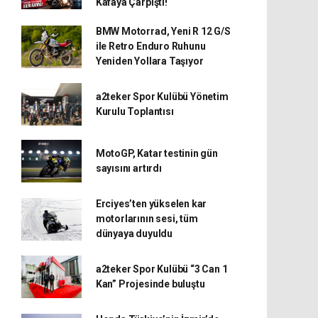
Kafaya Çarpıştı!
BMW Motorrad, Yeni R 12 G/S
ile Retro Enduro Ruhunu
Yeniden Yollara Taşıyor
a2teker Spor Kulübü Yönetim
Kurulu Toplantısı
MotoGP, Katar testinin gün
sayısını artırdı
Erciyes’ten yükselen kar
motorlarının sesi, tüm
dünyaya duyuldu
a2teker Spor Kulübü “3 Can 1
Kan” Projesinde buluştu