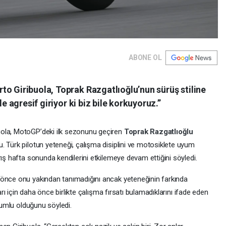
ABONE OL
to Giribuola, Toprak Razgatlıoğlu’nun sürüş stiline
le agresif giriyor ki biz bile korkuyoruz.”
ibuola, MotoGP’deki ilk sezonunu geçiren
Toprak Razgatlıoğlu
. Türk pilotun yeteneği, çalışma disiplini ve motosiklete uyum
rış hafta sonunda kendilerini etkilemeye devam ettiğini söyledi.
 önce onu yakından tanımadığını ancak yeteneğinin farkında
ları için daha önce birlikte çalışma fırsatı bulamadıklarını ifade eden
olumlu olduğunu söyledi.