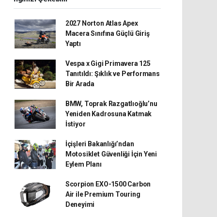
2027 Norton Atlas Apex
Macera Sınıfına Güçlü Giriş
Yaptı
Vespa x Gigi Primavera 125
Tanıtıldı: Şıklık ve Performans
Bir Arada
BMW, Toprak Razgatlıoğlu’nu
Yeniden Kadrosuna Katmak
İstiyor
İçişleri Bakanlığı’ndan
Motosiklet Güvenliği İçin Yeni
Eylem Planı
Scorpion EXO-1500 Carbon
Air ile Premium Touring
Deneyimi