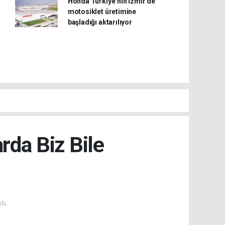
Honda Türkiye’nin İzmir’de
motosiklet üretimine
başladığı aktarılıyor
rda Biz Bile
du.