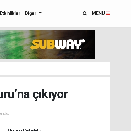
Etkinlikler
Diğer
MENÜ
ru’na çıkıyor
undu.
İlginizi Çekebilir