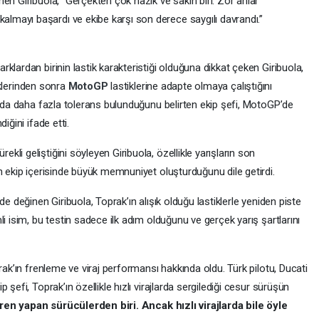
en Giribuola, “Gerçekten çok nazik ve sakin biri. Zor anlar
mayı başardı ve ekibe karşı son derece saygılı davrandı.”
rklardan birinin lastik karakteristiği olduğuna dikkat çeken Giribuola,
tiklerinden sonra
MotoGP
lastiklerine adapte olmaya çalıştığını
unda daha fazla tolerans bulunduğunu belirten ekip şefi, MotoGP’de
iğini ifade etti.
li geliştiğini söyleyen Giribuola, özellikle yarışların son
n ekip içerisinde büyük memnuniyet oluşturduğunu dile getirdi.
de değinen Giribuola, Toprak’ın alışık olduğu lastiklerle yeniden piste
i isim, bu testin sadece ilk adım olduğunu ve gerçek yarış şartlarını
rak’ın frenleme ve viraj performansı hakkında oldu. Türk pilotu, Ducati
şefi, Toprak’ın özellikle hızlı virajlarda sergilediği cesur sürüşün
en yapan sürücülerden biri. Ancak hızlı virajlarda bile öyle