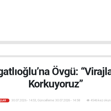
atlıoğlu’na Övgü: “Virajla
Korkuyoruz”
30.07.2026 - 14:53, Güncelleme: 30.07.2026 - 14:58
4546 kez okun
ŞLAR