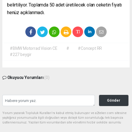
belirtiliyor. Toplamda 50 adet üretilecek olan ceketin fiyatı
henüz açıklanmadı.
#BMW Motorrad Vision CE
#
#Concept RR
#227 beygir
Okuyucu Yorumları
(0)
Gönder
Yorum yazarak Topluluk Kuralları’nı kabul etmiş bulunuyor ve a2teker.com sitesine
yaptığınız yorumunuzla ilgili doğrudan veya dolaylı tüm sorumluluğu tek başınıza
üstleniyorsunuz. Yazılan tüm yorumlardan site yönetimi hiçbir şekilde sorumlu
tutulamaz.