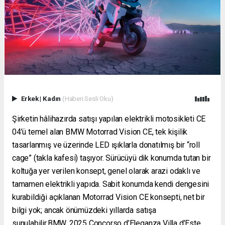
Erkek
|
Kadın
(Haberi Sesli Oku)
Şirketin hâlihazırda satışı yapılan elektrikli motosikleti CE
04’ü temel alan BMW Motorrad Vision CE, tek kişilik
tasarlanmış ve üzerinde LED ışıklarla donatılmış bir “roll
cage” (takla kafesi) taşıyor. Sürücüyü dik konumda tutan bir
koltuğa yer verilen konsept, genel olarak arazi odaklı ve
tamamen elektrikli yapıda. Sabit konumda kendi dengesini
kurabildiği açıklanan Motorrad Vision CE konsepti, net bir
bilgi yok; ancak önümüzdeki yıllarda satışa
sunulabilir.BMW, 2025 Concorso d’Eleganza Villa d’Este