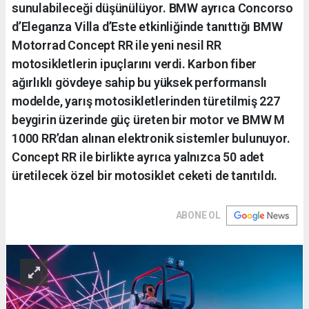
sunulabileceği düşünülüyor. BMW ayrıca Concorso
d’Eleganza Villa d’Este etkinliğinde tanıttığı BMW
Motorrad Concept RR ile yeni nesil RR
motosikletlerin ipuçlarını verdi. Karbon fiber
ağırlıklı gövdeye sahip bu yüksek performanslı
modelde, yarış motosikletlerinden türetilmiş 227
beygirin üzerinde güç üreten bir motor ve BMW M
1000 RR’dan alınan elektronik sistemler bulunuyor.
Concept RR ile birlikte ayrıca yalnızca 50 adet
üretilecek özel bir motosiklet ceketi de tanıtıldı.
ABONE OL