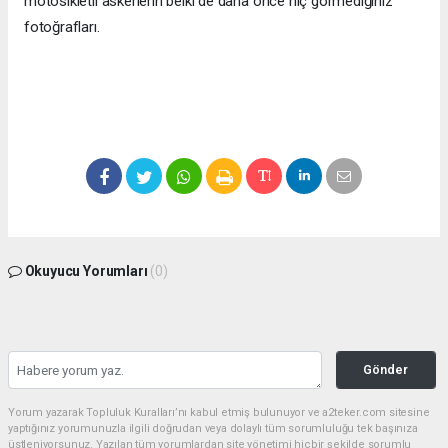
motosikletli askerlerin belki de daha önce hiç görmediğiniz
fotoğrafları.
Okuyucu Yorumları
(0)
Gönder
Yorum yazarak Topluluk Kuralları’nı kabul etmiş bulunuyor ve a2teker.com sitesine
yaptığınız yorumunuzla ilgili doğrudan veya dolaylı tüm sorumluluğu tek başınıza
üstleniyorsunuz. Yazılan tüm yorumlardan site yönetimi hiçbir şekilde sorumlu