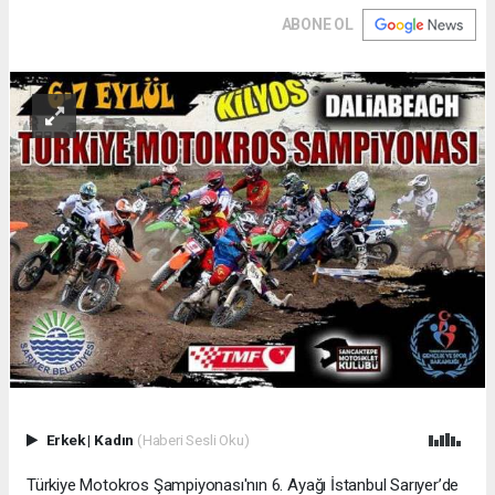
ABONE OL
Erkek
|
Kadın
(Haberi Sesli Oku)
Türkiye Motokros Şampiyonası'nın 6. Ayağı İstanbul Sarıyer’de