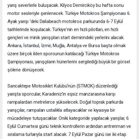
yarış severlerle buluşacak. Kilyos Demirciköy bu hafta sonu
motor sesleriyle şenlenecek. Türkiye Motokros Şampiyonası 6.
Ayak yarışı ’deki Daliabeach motokros parkurunda 6-7 Eylül
tarihlerinde koşulacak. Türkiye'nin en hızlı pilotları, en hızlı
gençleri ve minik yarışçıları start demirindeki yerlerini alacak.
Ankara, İstanbul, İzmir, Muğla, Antalya ve Bursa başta olmak
üzere birçok ilden sporcunun katılacağı Türkiye Motokros
Şampiyonası, yarışçıların hünerlerini sergilediği büyük bir görsel
şölene dönüşecek.
Sancaktepe Motosiklet Kulübü’nün (STMOK) düzenlediği
yarışta sporcular, Karadeniz’in eşsiz manzarasına karşı
rampalardan metrelerce yükselecek. Doğal toprak parkurda
yarışçılar, rampaları ustalıkla atlayacaklar ve kıyasıya bir
mücadeleye tutuşacaklar. Oniki kategoride yapılacak yarışlar, 6
Eylül Cumartesi günü teknik kontrollerin ardından antrenman ve
sıralama turlarıyla start alacak. 7 Eylül Pazar günü ise iki etap