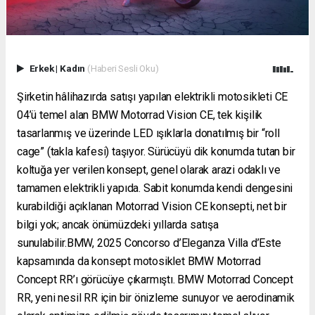
Erkek
|
Kadın
(Haberi Sesli Oku)
Şirketin hâlihazırda satışı yapılan elektrikli motosikleti CE
04’ü temel alan BMW Motorrad Vision CE, tek kişilik
tasarlanmış ve üzerinde LED ışıklarla donatılmış bir “roll
cage” (takla kafesi) taşıyor. Sürücüyü dik konumda tutan bir
koltuğa yer verilen konsept, genel olarak arazi odaklı ve
tamamen elektrikli yapıda. Sabit konumda kendi dengesini
kurabildiği açıklanan Motorrad Vision CE konsepti, net bir
bilgi yok; ancak önümüzdeki yıllarda satışa
sunulabilir.BMW, 2025 Concorso d’Eleganza Villa d’Este
kapsamında da konsept motosiklet BMW Motorrad
Concept RR’ı görücüye çıkarmıştı. BMW Motorrad Concept
RR, yeni nesil RR için bir önizleme sunuyor ve aerodinamik