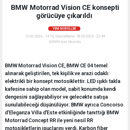
BMW Motorrad Vision CE konsepti
görücüye çıkarıldı
YENI MODELLER
12.03.2026 - 14:10, Güncelleme: 18.03.2026 - 22:44
62949+ kez okundu.
BMW Motorrad Vision CE, BMW CE 04 temel
alınarak geliştirilen, tek kişilik ve arazi odaklı
elektrikli bir konsept motosiklettir. LED ışıklı takla
kafesine sahip olan model, sabit konumda kendi
dengesini sağlayabiliyor ve gelecekte satışa
sunulabileceği düşünülüyor. BMW ayrıca Concorso
d’Eleganza Villa d’Este etkinliğinde tanıttığı BMW
Motorrad Concept RR ile yeni nesil RR
motosikletlerin ipuçlarını verdi. Karbon fiber