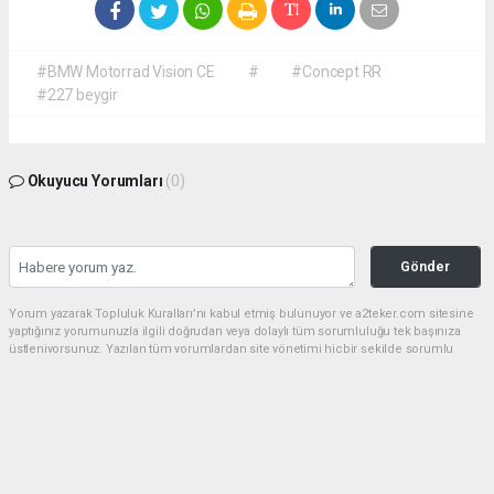
#BMW Motorrad Vision CE
#
#Concept RR
#227 beygir
Okuyucu Yorumları
(0)
Gönder
Yorum yazarak Topluluk Kuralları’nı kabul etmiş bulunuyor ve a2teker.com sitesine
yaptığınız yorumunuzla ilgili doğrudan veya dolaylı tüm sorumluluğu tek başınıza
üstleniyorsunuz. Yazılan tüm yorumlardan site yönetimi hiçbir şekilde sorumlu
tutulamaz.