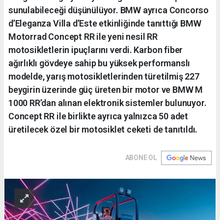
sunulabileceği düşünülüyor. BMW ayrıca Concorso
d’Eleganza Villa d’Este etkinliğinde tanıttığı BMW
Motorrad Concept RR ile yeni nesil RR
motosikletlerin ipuçlarını verdi. Karbon fiber
ağırlıklı gövdeye sahip bu yüksek performanslı
modelde, yarış motosikletlerinden türetilmiş 227
beygirin üzerinde güç üreten bir motor ve BMW M
1000 RR’dan alınan elektronik sistemler bulunuyor.
Concept RR ile birlikte ayrıca yalnızca 50 adet
üretilecek özel bir motosiklet ceketi de tanıtıldı.
ABONE OL