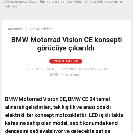
üstleniyorsunuz. Yazılan tüm yorumlardan site yönetimi hiçbir şekilde sorumlu
tutulamaz.
Anasayfa
Yeni Modeller
BMW Motorrad Vision CE konsepti
görücüye çıkarıldı
YENI MODELLER
12.03.2026 - 14:10, Güncelleme: 18.03.2026 - 22:44
62951+ kez okundu.
BMW Motorrad Vision CE, BMW CE 04 temel
alınarak geliştirilen, tek kişilik ve arazi odaklı
elektrikli bir konsept motosiklettir. LED ışıklı takla
kafesine sahip olan model, sabit konumda kendi
dengesini sağlayabiliyor ve gelecekte satışa