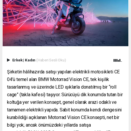
Erkek
|
Kadın
(Haberi Sesli Oku)
Şirketin hâlihazırda satışı yapılan elektrikli motosikleti CE
04’ü temel alan BMW Motorrad Vision CE, tek kişilik
tasarlanmış ve üzerinde LED ışıklarla donatılmış bir “roll
cage” (takla kafesi) taşıyor. Sürücüyü dik konumda tutan bir
koltuğa yer verilen konsept, genel olarak arazi odaklı ve
tamamen elektrikli yapıda. Sabit konumda kendi dengesini
kurabildiği açıklanan Motorrad Vision CE konsepti, net bir
bilgi yok; ancak önümüzdeki yıllarda satışa