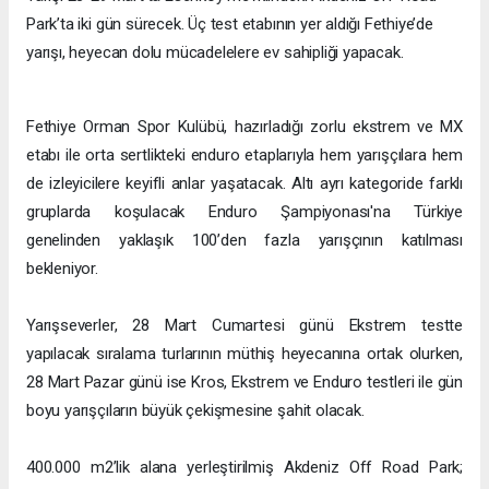
Park’ta iki gün sürecek. Üç test etabının yer aldığı Fethiye’de
yarışı, heyecan dolu mücadelelere ev sahipliği yapacak.
Fethiye Orman Spor Kulübü, hazırladığı zorlu ekstrem ve MX
etabı ile orta sertlikteki enduro etaplarıyla hem yarışçılara hem
de izleyicilere keyifli anlar yaşatacak. Altı ayrı kategoride farklı
gruplarda koşulacak Enduro Şampiyonası'na Türkiye
genelinden yaklaşık 100’den fazla yarışçının katılması
bekleniyor.
Yarışseverler, 28 Mart Cumartesi günü Ekstrem testte
yapılacak sıralama turlarının müthiş heyecanına ortak olurken,
28 Mart Pazar günü ise Kros, Ekstrem ve Enduro testleri ile gün
boyu yarışçıların büyük çekişmesine şahit olacak.
400.000 m2’lik alana yerleştirilmiş Akdeniz Off Road Park;