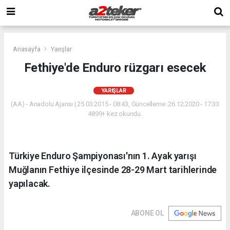
Anasayfa
Yarışlar
Fethiye'de Enduro rüzgarı esecek
YARIŞLAR
(AA) - Anadolu Ajansı | 25.03.2015 - 08:43, Güncelleme: 26.12.2020 - 17:33
4899+ kez okundu.
Türkiye Enduro Şampiyonası'nın 1. Ayak yarışı
Muğlanın Fethiye ilçesinde 28-29 Mart tarihlerinde
yapılacak.
ABONE OL