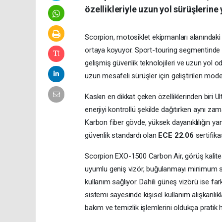
özellikleriyle uzun yol sürüşlerine 
Scorpion, motosiklet ekipmanları alanındaki i
ortaya koyuyor. Sport-touring segmentinde 
gelişmiş güvenlik teknolojileri ve uzun yol o
uzun mesafeli sürüşler için geliştirilen mod
Kaskın en dikkat çeken özelliklerinden biri 
enerjiyi kontrollü şekilde dağıtırken aynı z
Karbon fiber gövde, yüksek dayanıklılığın y
güvenlik standardı olan
ECE 22.06
sertifik
Scorpion EXO-1500 Carbon Air, görüş kalites
uyumlu geniş vizör, buğulanmayı minimum se
kullanım sağlıyor. Dahili güneş vizörü ise fa
sistemi sayesinde kişisel kullanım alışkanlıkl
bakım ve temizlik işlemlerini oldukça pratik h