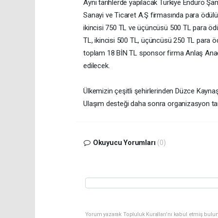
Aynı tarihlerde yapılacak Türkiye Enduro Ş
Sanayi ve Ticaret A.Ş firmasında para ödülü 
ikincisi 750 TL ve üçüncüsü 500 TL para ödülü
TL, ikincisi 500 TL, üçüncüsü 250 TL para öd
toplam 18 BİN TL sponsor firma Anlaş Anado
edilecek.
Ülkemizin çeşitli şehirlerinden Düzce Kayna
Ulaşım desteği daha sonra organizasyon ta
Okuyucu Yorumları
(0)
Yorum yazarak Topluluk Kuralları’nı kabul etmiş bulun