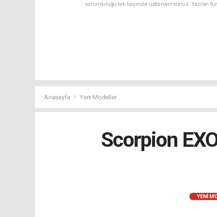
sorumluluğu tek başınıza üstleniyorsunuz. Yazılan tü
Anasayfa
Yeni Modeller
Scorpion EXO
YENI M