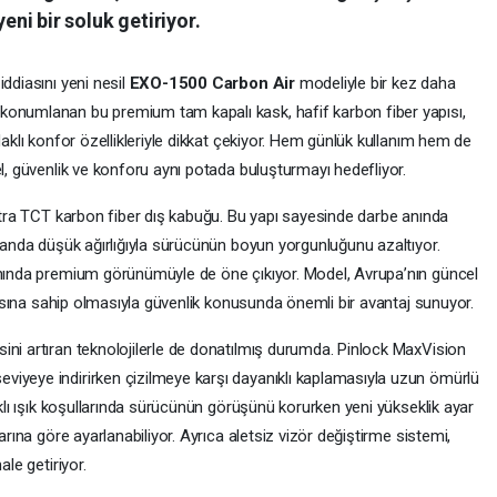
yeni bir soluk getiriyor.
ddiasını yeni nesil
EXO-1500 Carbon Air
modeliyle bir kez daha
konumlanan bu premium tam kapalı kask, hafif karbon fiber yapısı,
daklı konfor özellikleriyle dikkat çekiyor. Hem günlük kullanım hem de
el, güvenlik ve konforu aynı potada buluşturmayı hedefliyor.
Ultra TCT karbon fiber dış kabuğu. Bu yapı sayesinde darbe anında
amanda düşük ağırlığıyla sürücünün boyun yorgunluğunu azaltıyor.
anında premium görünümüyle de öne çıkıyor. Model, Avrupa’nın güncel
asına sahip olmasıyla güvenlik konusunda önemli bir avantaj sunuyor.
ini artıran teknolojilerle de donatılmış durumda. Pinlock MaxVision
viyeye indirirken çizilmeye karşı dayanıklı kaplamasıyla uzun ömürlü
rklı ışık koşullarında sürücünün görüşünü korurken yeni yükseklik ayar
arına göre ayarlanabiliyor. Ayrıca aletsiz vizör değiştirme sistemi,
ale getiriyor.