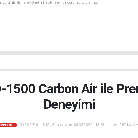
m yorumlardan site yönetimi hiçbir şekilde sorumlu tutulamaz.
-1500 Carbon Air ile Pr
Deneyimi
06.08.2026 - 13:02, Güncelleme: 06.08.2026 - 13:02
1282 kez o
ODELLER