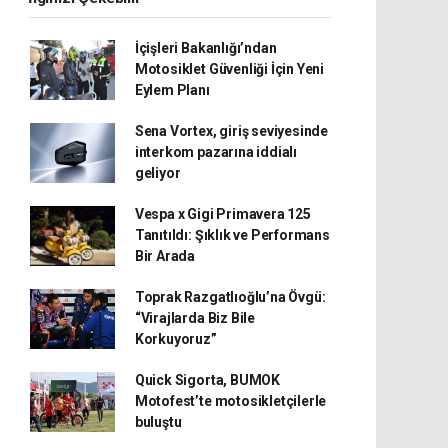
İçişleri Bakanlığı’ndan
Motosiklet Güvenliği İçin Yeni
Eylem Planı
Sena Vortex, giriş seviyesinde
interkom pazarına iddialı
geliyor
Vespa x Gigi Primavera 125
Tanıtıldı: Şıklık ve Performans
Bir Arada
Toprak Razgatlıoğlu’na Övgü:
“Virajlarda Biz Bile
Korkuyoruz”
Quick Sigorta, BUMOK
Motofest’te motosikletçilerle
buluştu