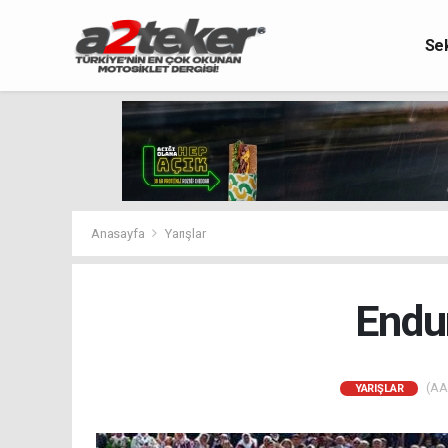
Se
Anasayfa
Yarışlar
Endu
(AA)
YARIŞLAR