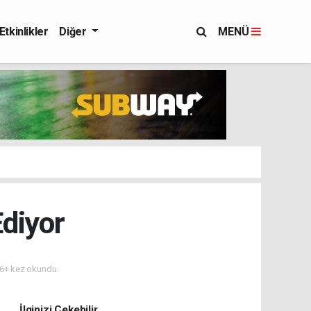
Etkinlikler
Diğer
MENÜ
diyor
6+ kez okundu.
İlginizi Çekebilir