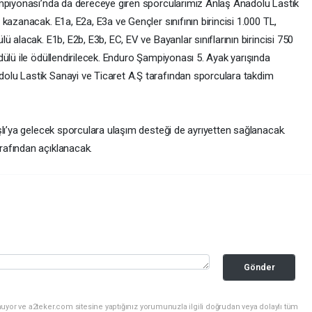
ampiyonası’nda da dereceye giren sporcularımız Anlaş Anadolu Lastik
kazanacak. E1a, E2a, E3a ve Gençler sınıfının birincisi 1.000 TL,
 alacak. E1b, E2b, E3b, EC, EV ve Bayanlar sınıflarının birincisi 750
ülü ile ödüllendirilecek. Enduro Şampiyonası 5. Ayak yarışında
lu Lastik Sanayi ve Ticaret A.Ş tarafından sporculara takdim
şlı’ya gelecek sporculara ulaşım desteği de ayrıyetten sağlanacak.
rafından açıklanacak.
Gönder
uyor ve a2teker.com sitesine yaptığınız yorumunuzla ilgili doğrudan veya dolaylı tüm