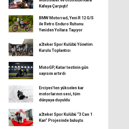
Kafaya Çarpıştı!
BMW Motorrad, Yeni R 12 G/S
ile Retro Enduro Ruhunu
Yeniden Yollara Taşıyor
a2teker Spor Kulübü Yönetim
Kurulu Toplantısı
MotoGP, Katar testinin gün
sayısını artırdı
Erciyes’ten yükselen kar
motorlarının sesi, tüm
dünyaya duyuldu
a2teker Spor Kulübü “3 Can 1
Kan” Projesinde buluştu