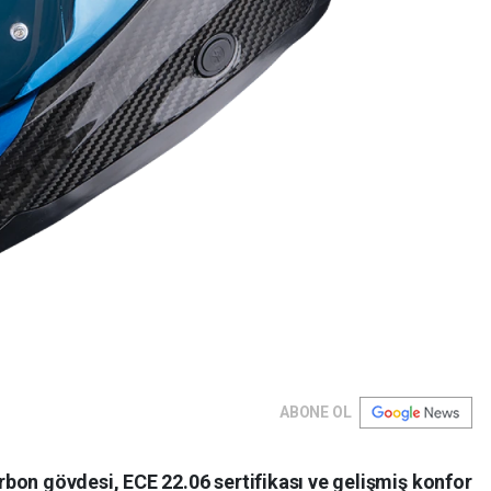
ABONE OL
bon gövdesi, ECE 22.06 sertifikası ve gelişmiş konfor