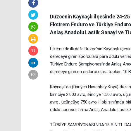
Düzcenin Kaynaşlı ilçesinde 24-2
Ekstrem Enduro ve Türkiye Enduro
Anlaş Anadolu Lastik Sanayi ve Tic
Ülkemizde ilk defa Düzce’nin Kaynaşlı ilçe
dereceye giren sporculara para ödülü veril
Türkiye Enduro Şampiyonası’nda Anlaş Anadol
dereceye girecen enduroculara toplam 10 B
Kaynaşlı’da (Darıyeri Hasanbey Köyü) düze
birinciye 2.000 avro, ikinciye 1.500 avro, üç
avro , üçüncüye 750 avro. Hobi sınıfında; bi
ödülü sponsor firma Anlaş Anadolu Lastik S
TÜRKİYE ŞAMPİYONASI’NDA 18 BİN TL D