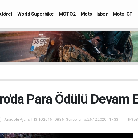
ktörel
World Superbike
MOTO2
Moto-Haber
Moto-GP
ro'da Para Ödülü Devam E
 - Anadolu Ajansı | 13.10.2015 - 08:36, Güncelleme: 26.12.2020 - 17:33
358