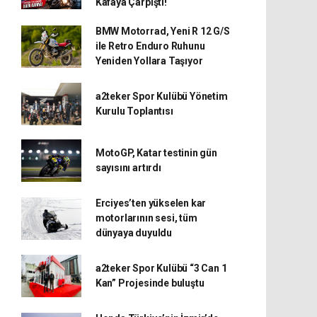
Kafaya Çarpıştı!
BMW Motorrad, Yeni R 12 G/S
ile Retro Enduro Ruhunu
Yeniden Yollara Taşıyor
a2teker Spor Kulübü Yönetim
Kurulu Toplantısı
MotoGP, Katar testinin gün
sayısını artırdı
Erciyes’ten yükselen kar
motorlarının sesi, tüm
dünyaya duyuldu
a2teker Spor Kulübü “3 Can 1
Kan” Projesinde buluştu