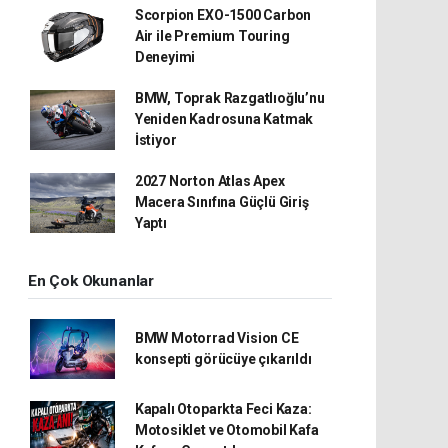
Scorpion EXO-1500 Carbon
Air ile Premium Touring
Deneyimi
BMW, Toprak Razgatlıoğlu’nu
Yeniden Kadrosuna Katmak
İstiyor
2027 Norton Atlas Apex
Macera Sınıfına Güçlü Giriş
Yaptı
En Çok Okunanlar
BMW Motorrad Vision CE
konsepti görücüye çıkarıldı
Kapalı Otoparkta Feci Kaza:
Motosiklet ve Otomobil Kafa