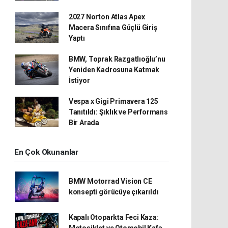
2027 Norton Atlas Apex
Macera Sınıfına Güçlü Giriş
Yaptı
BMW, Toprak Razgatlıoğlu’nu
Yeniden Kadrosuna Katmak
İstiyor
Vespa x Gigi Primavera 125
Tanıtıldı: Şıklık ve Performans
Bir Arada
En Çok Okunanlar
BMW Motorrad Vision CE
konsepti görücüye çıkarıldı
Kapalı Otoparkta Feci Kaza:
Motosiklet ve Otomobil Kafa