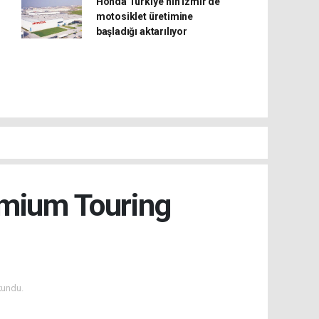
Honda Türkiye’nin İzmir’de
motosiklet üretimine
başladığı aktarılıyor
emium Touring
kundu.