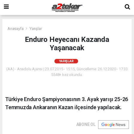
Anasayfa
Yarışlar
Enduro Heyecanı Kazanda
Yaşanacak
YARIŞLAR
(AA) - Anadolu Ajansı | 23.07.2015 - 15:15, Güncelleme: 26.12.2020 - 17:33
5548+ kez okundu.
Türkiye Enduro Şampiyonasının 3. Ayak yarışı 25-26
Temmuzda Ankaranın Kazan ilçesinde yapılacak.
ABONE OL