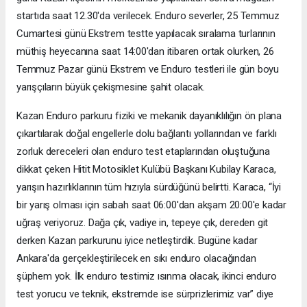
startıda saat 12.30'da verilecek. Enduro severler, 25 Temmuz
Cumartesi günü Ekstrem testte yapılacak sıralama turlarının
müthiş heyecanına saat 14:00'dan itibaren ortak olurken, 26
Temmuz Pazar günü Ekstrem ve Enduro testleri ile gün boyu
yarışçıların büyük çekişmesine şahit olacak.
Kazan Enduro parkuru fiziki ve mekanik dayanıklılığın ön plana
çıkartılarak doğal engellerle dolu bağlantı yollarından ve farklı
zorluk dereceleri olan enduro test etaplarından oluştuğuna
dikkat çeken Hitit Motosiklet Kulübü Başkanı Kubilay Karaca,
yarışın hazırlıklarının tüm hızıyla sürdüğünü belirtti. Karaca, “İyi
bir yarış olması için sabah saat 06:00'dan akşam 20:00'e kadar
uğraş veriyoruz. Dağa çık, vadiye in, tepeye çık, dereden git
derken Kazan parkurunu iyice netleştirdik. Bugüne kadar
Ankara'da gerçekleştirilecek en sıkı enduro olacağından
şüphem yok. İlk enduro testimiz ısınma olacak, ikinci enduro
test yorucu ve teknik, ekstremde ise sürprizlerimiz var” diye