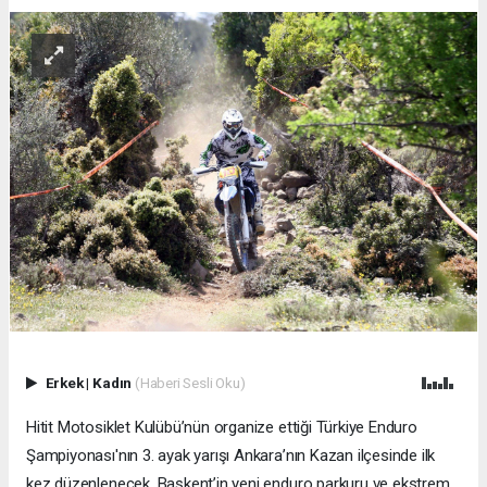
Erkek
|
Kadın
(Haberi Sesli Oku)
Hitit Motosiklet Kulübü’nün organize ettiği Türkiye Enduro
Şampiyonası'nın 3. ayak yarışı Ankara’nın Kazan ilçesinde ilk
kez düzenlenecek. Başkent’in yeni enduro parkuru ve ekstrem