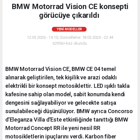
BMW Motorrad Vision CE konsepti
görücüye çıkarıldı
YENI MODELLER
12.03.2026 - 14:10, Güncelleme: 18.03.2026 - 22:44
62956+ kez okundu.
BMW Motorrad Vision CE, BMW CE 04 temel
alınarak geliştirilen, tek kişilik ve arazi odaklı
elektrikli bir konsept motosiklettir. LED ışıklı takla
kafesine sahip olan model, sabit konumda kendi
dengesini sağlayabiliyor ve gelecekte satışa
sunulabileceği düşünülüyor. BMW ayrıca Concorso
d’Eleganza Villa d’Este etkinliğinde tanıttığı BMW
Motorrad Concept RR ile yeni nesil RR
motosikletlerin ipuçlarını verdi. Karbon fiber