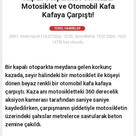
Motosiklet ve Otomobil Kafa
Kafaya Çarpıştı!
YEREL HABERLER
(MS) - Motorsport | 14.07.2026 - 12:33, Güncelleme: 15.07.2026 - 10:01
14753 kez okundu.
Bir kapalı otoparkta meydana gelen korkunç
kazada, seyir halindeki bir motosiklet ile köşeyi
dönen beyaz renkli bir otomobil kafa kafaya
çarpıştı. Kaza anı motosikletteki 360 derecelik
aksiyon kamerası tarafından saniye saniye
kaydedilirken, çarpışmanın şiddetiyle motosikletin
üzerindeki şahıslar metrelerce savrularak beton
zemine çakıldı.