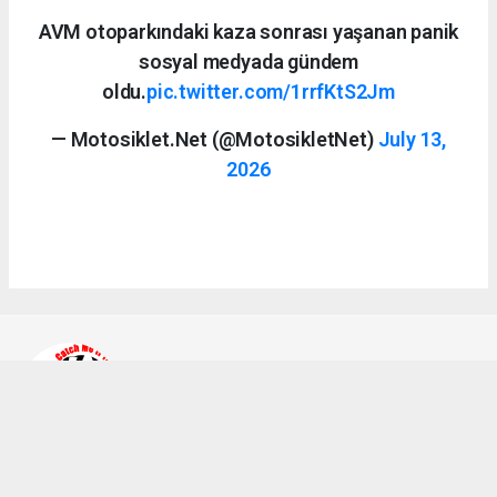
AVM otoparkındaki kaza sonrası yaşanan panik
sosyal medyada gündem
oldu.
pic.twitter.com/1rrfKtS2Jm
— Motosiklet.Net (@MotosikletNet)
July 13,
2026
Ahmet Bozkurt
bilgi@a2teker.com