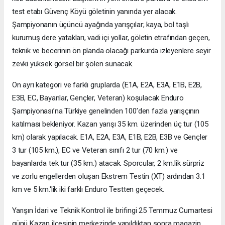
test etabı Güvenç Köyü göletinin yanında yer alacak.
Şampiyonanın üçüncü ayağında yarışçılar; kaya, bol taşlı
kurumuş dere yatakları, vadi içi yollar, göletin etrafından geçen,
teknik ve becerinin ön planda olacağı parkurda izleyenlere seyir
zevki yüksek görsel bir şölen sunacak.
On ayrı kategori ve farklı gruplarda (E1A, E2A, E3A, E1B, E2B,
E3B, EC, Bayanlar, Gençler, Veteran) koşulacak Enduro
Şampiyonası’na Türkiye genelinden 100’den fazla yarışçının
katılması bekleniyor. Kazan yarışı 35 km. üzerinden üç tur (105
km) olarak yapılacak. E1A, E2A, E3A, E1B, E2B, E3B ve Gençler
3 tur (105 km.), EC ve Veteran sınıfı 2 tur (70 km.) ve
bayanlarda tek tur (35 km.) atacak. Sporcular, 2 km.lik sürpriz
ve zorlu engellerden oluşan Ekstrem Testin (XT) ardından 3.1
km ve 5 km.'lik iki farklı Enduro Testten geçecek.
Yarışın İdari ve Teknik Kontrol ile brifingi 25 Temmuz Cumartesi
günü Kazan ilçesinin merkezinde yapıldıktan sonra magazin