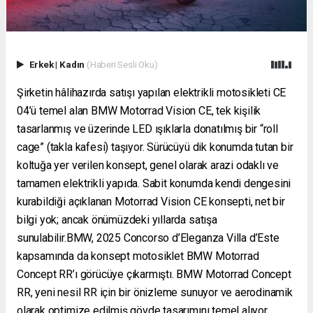
Erkek
|
Kadın
(Haberi Sesli Oku)
Şirketin hâlihazırda satışı yapılan elektrikli motosikleti CE
04’ü temel alan BMW Motorrad Vision CE, tek kişilik
tasarlanmış ve üzerinde LED ışıklarla donatılmış bir “roll
cage” (takla kafesi) taşıyor. Sürücüyü dik konumda tutan bir
koltuğa yer verilen konsept, genel olarak arazi odaklı ve
tamamen elektrikli yapıda. Sabit konumda kendi dengesini
kurabildiği açıklanan Motorrad Vision CE konsepti, net bir
bilgi yok; ancak önümüzdeki yıllarda satışa
sunulabilir.BMW, 2025 Concorso d’Eleganza Villa d’Este
kapsamında da konsept motosiklet BMW Motorrad
Concept RR’ı görücüye çıkarmıştı. BMW Motorrad Concept
RR, yeni nesil RR için bir önizleme sunuyor ve aerodinamik
olarak optimize edilmiş gövde tasarımını temel alıyor.