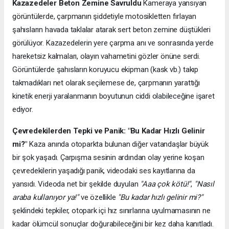
Kazazedeler Beton Zemine Savruldu
Kameraya yansıyan
görüntülerde, çarpmanın şiddetiyle motosikletten fırlayan
şahısların havada taklalar atarak sert beton zemine düştükleri
görülüyor. Kazazedelerin yere çarpma anı ve sonrasında yerde
hareketsiz kalmaları, olayın vahametini gözler önüne serdi.
Görüntülerde şahısların koruyucu ekipman (kask vb.) takıp
takmadıkları net olarak seçilemese de, çarpmanın yarattığı
kinetik enerji yaralanmanın boyutunun ciddi olabileceğine işaret
ediyor.
Çevredekilerden Tepki ve Panik: "Bu Kadar Hızlı Gelinir
mi?"
Kaza anında otoparkta bulunan diğer vatandaşlar büyük
bir şok yaşadı. Çarpışma sesinin ardından olay yerine koşan
çevredekilerin yaşadığı panik, videodaki ses kayıtlarına da
yansıdı. Videoda net bir şekilde duyulan
"Aaa çok kötü!"
,
"Nasıl
araba kullanıyor ya!"
ve özellikle
"Bu kadar hızlı gelinir mi?"
şeklindeki tepkiler, otopark içi hız sınırlarına uyulmamasının ne
kadar ölümcül sonuçlar doğurabileceğini bir kez daha kanıtladı.