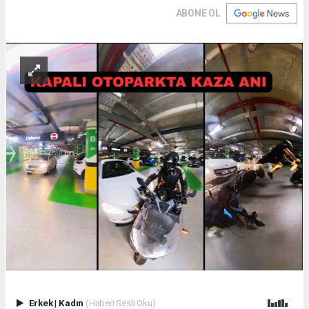
ABONE OL
Erkek
|
Kadın
(Haberi Sesli Oku)