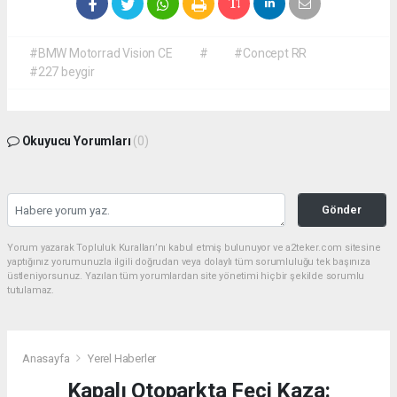
#BMW Motorrad Vision CE
#
#Concept RR
#227 beygir
Okuyucu Yorumları
(0)
Gönder
Yorum yazarak Topluluk Kuralları’nı kabul etmiş bulunuyor ve a2teker.com sitesine
yaptığınız yorumunuzla ilgili doğrudan veya dolaylı tüm sorumluluğu tek başınıza
üstleniyorsunuz. Yazılan tüm yorumlardan site yönetimi hiçbir şekilde sorumlu
tutulamaz.
Anasayfa
Yerel Haberler
Kapalı Otoparkta Feci Kaza: