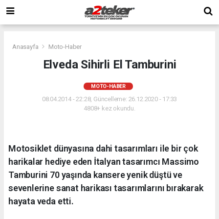
Anasayfa
Moto-Haber
Elveda Sihirli El Tamburini
MOTO-HABER
08.04.2014 - 22:28, Güncelleme: 26.12.2020 - 17:33
4808+ kez okundu.
Motosiklet dünyasına dahi tasarımları ile bir çok
harikalar hediye eden İtalyan tasarımcı Massimo
Tamburini 70 yaşında kansere yenik düştü ve
sevenlerine sanat harikası tasarımlarını bırakarak
hayata veda etti.