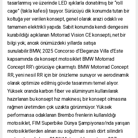
tasarlanmış ve üzerinde LED ışıklarla donatılmış bir “roll
cage” (takla kafesi) taşıyor. Sürücüyü dik konumda tutan bir
koltuğa yer verilen konsept, genel olarak arazi odaklı ve
tamamen elektrikli yapıda. Sabit konumda kendi dengesini
kurabildiği açıklanan Motorrad Vision CE konsepti, net bir
bilgi yok; ancak önümüzdeki yıllarda satışa
sunulabilir.BMW, 2025 Concorso d’Eleganza Villa d’Este
kapsamında da konsept motosiklet BMW Motorrad
Concept RR’ı görücüye çıkarmıştı. BMW Motorrad Concept
RR, yeni nesil RR için bir önizleme sunuyor ve aerodinamik
olarak optimize edilmiş gövde tasarımını temel alıyor.
Yüksek oranda karbon fiber ve alüminyum kullanılarak
hazırlanan bu konsept hız makinesi, bir konsept olmasına
rağmen üretimden çok uzakta görünmüyor. Yüksek
performansa odaklanan Brembo frenlerin kullanıldığı
motosiklet, FIM Superbike Dünya Şampiyonası’nda yarışan
motosikletlerden alınan su soğutmalı sıralı dört silindirli