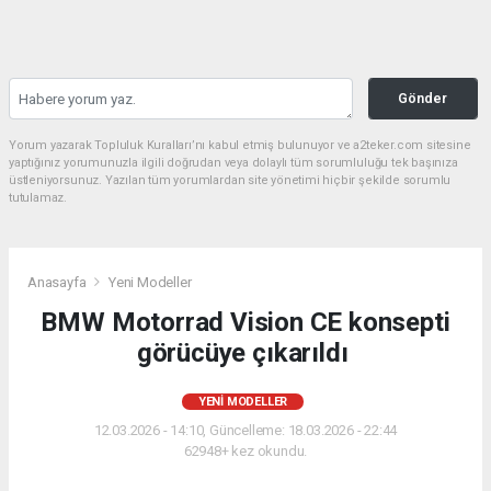
Gönder
Yorum yazarak Topluluk Kuralları’nı kabul etmiş bulunuyor ve a2teker.com sitesine
yaptığınız yorumunuzla ilgili doğrudan veya dolaylı tüm sorumluluğu tek başınıza
üstleniyorsunuz. Yazılan tüm yorumlardan site yönetimi hiçbir şekilde sorumlu
tutulamaz.
Anasayfa
Yeni Modeller
BMW Motorrad Vision CE konsepti
görücüye çıkarıldı
YENI MODELLER
12.03.2026 - 14:10, Güncelleme: 18.03.2026 - 22:44
62948+ kez okundu.