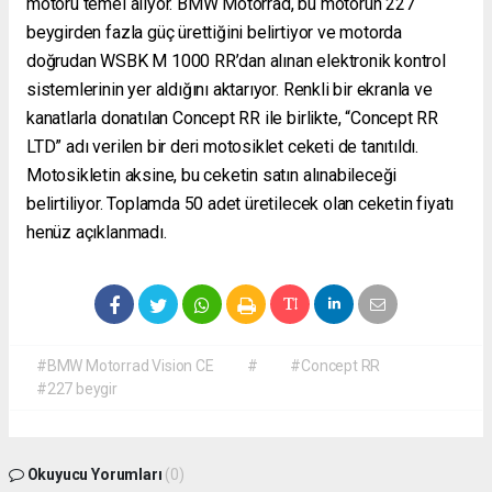
motoru temel alıyor. BMW Motorrad, bu motorun 227
beygirden fazla güç ürettiğini belirtiyor ve motorda
doğrudan WSBK M 1000 RR’dan alınan elektronik kontrol
sistemlerinin yer aldığını aktarıyor. Renkli bir ekranla ve
kanatlarla donatılan Concept RR ile birlikte, “Concept RR
LTD” adı verilen bir deri motosiklet ceketi de tanıtıldı.
Motosikletin aksine, bu ceketin satın alınabileceği
belirtiliyor. Toplamda 50 adet üretilecek olan ceketin fiyatı
henüz açıklanmadı.
#BMW Motorrad Vision CE
#
#Concept RR
#227 beygir
Okuyucu Yorumları
(0)