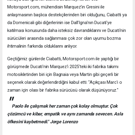
Motorsport.com, mühendisin Marquez'in Gresini ile
anlaşmasının başlıca destekçilerinden biri olduğunu, Ciabatti ya
da Domenicali gibi diğerlerinin ise Dall'Igna'nın Ducati'ye
katılması konusunda daha isteksiz davrandıklarını ve Ducati'nin
sürücüleri arasında sağlanması çok zor olan uyumu bozma
ihtimalinin farkında olduklarını anlıyor.
Geçtiğimiz günlerde Ciabatti, Motorsport.com ile yaptığı bir
görüşmede Ducati'nin Marquez'i 2025'teki iki fabrika takımı
motosikletinden biri için Bagnaia veya Martin gibi geçerli bir
seçenek olarak değerlendirdiğini kabul etti: "Açıkçası Marc'ı o
zaman için olası bir fabrika sürücüsü olarak düşünüyoruz."
"
Paolo ile çalışmak her zaman çok kolay olmuştur.
Çok
çözümcü ve kibar, empatik ve aynı zamanda sevecen.
Asla
öfkesini kaybetmedi." Jorge Lorenzo