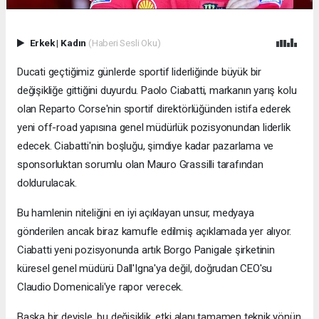
Erkek
|
Kadın
(Haberi Sesli Oku)
Ducati geçtiğimiz günlerde sportif liderliğinde büyük bir
değişikliğe gittiğini duyurdu. Paolo Ciabatti, markanın yarış kolu
olan Reparto Corse'nin sportif direktörlüğünden istifa ederek
yeni off-road yapısına genel müdürlük pozisyonundan liderlik
edecek. Ciabatti'nin boşluğu, şimdiye kadar pazarlama ve
sponsorluktan sorumlu olan Mauro Grassilli tarafından
doldurulacak.
Bu hamlenin niteliğini en iyi açıklayan unsur, medyaya
gönderilen ancak biraz kamufle edilmiş açıklamada yer alıyor.
Ciabatti yeni pozisyonunda artık Borgo Panigale şirketinin
küresel genel müdürü Dall'Igna'ya değil, doğrudan CEO'su
Claudio Domenicali'ye rapor verecek.
Başka bir deyişle, bu değişiklik, etki alanı tamamen teknik yönün