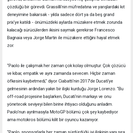
çözdüğü bir görevdi. Grassilli'nin müfredatına ve yarışlardaki kıt
deneyimine bakarsak - yılda sadece dört ya da beş grand
prix'ye katıldı - önümüzdeki aylarda müzakere etmek zorunda
kalacağı sürücülerden ikisini saymak gerekirse Francesco
Bagnaia veya Jorge Martin ile müzakere ettiğini hayal etmek
zor.
"Paolo ile çalışmak her zaman çok kolay olmuştur. Çok çözücü
ve kibar, empatik ve aynı zamanda sevecen. Hiçbir zaman
öfkesini kaybetmedi," diyor Ciabatti'nin 2017'de Ducati'ye
gelmesinin ardından yakın bir ilişki kurduğu Jorge Lorenzo. "Bu
off-road projesine başlarken, Ducati'nin markayı ve onu
yönetecek seviyeyi bilen birine ihtiyacı olduğunu anladım.
Paolo'nun ayrılmasıyla MotoGP bölümü çok şey kaybediyor
ama motokros bölümü kilit bir oyuncu kazanıyor.
"Paolo, sponsorlarla her zaman sürdürdüğü iyi ilişkinin yanı sıra