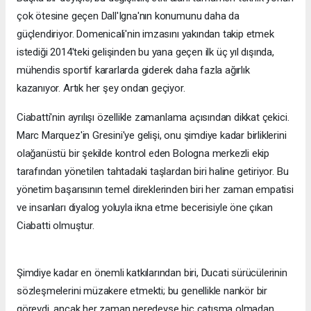
çok ötesine geçen Dall'Igna'nın konumunu daha da
güçlendiriyor. Domenicali'nin imzasını yakından takip etmek
istediği 2014'teki gelişinden bu yana geçen ilk üç yıl dışında,
mühendis sportif kararlarda giderek daha fazla ağırlık
kazanıyor. Artık her şey ondan geçiyor.
Ciabatti'nin ayrılışı özellikle zamanlama açısından dikkat çekici.
Marc Marquez'in Gresini'ye gelişi, onu şimdiye kadar birliklerini
olağanüstü bir şekilde kontrol eden Bologna merkezli ekip
tarafından yönetilen tahtadaki taşlardan biri haline getiriyor. Bu
yönetim başarısının temel direklerinden biri her zaman empatisi
ve insanları diyalog yoluyla ikna etme becerisiyle öne çıkan
Ciabatti olmuştur.
Şimdiye kadar en önemli katkılarından biri, Ducati sürücülerinin
sözleşmelerini müzakere etmekti; bu genellikle nankör bir
görevdi, ancak her zaman neredeyse hiç çatışma olmadan