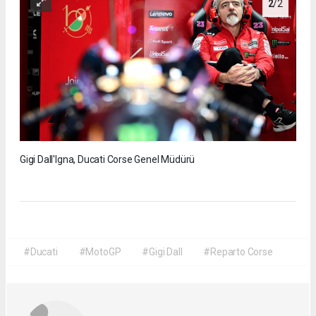
2
/2
Gigi Dall'Igna, Ducati Corse Genel Müdürü
#Ducati
#MotoGP
#Gigi Dall
#Reparto Corse