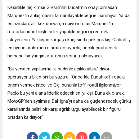
Kesinlikle hiç kimse Gresini'nin Ducati'nin onayı olmadan
Marquez'in anlaşmasını tamamlayabileceğine inanmıyor. Ya da
en azından, altı kez dünya şampiyonu olan Marquez'in
motorlarından biriyle neler yapabileceğini öğrenmek
isteyenlerin. Yaklaşan kargaşa karşısında pek çok kişi Ciabatti'yi
en uygun arabulucu olarak görüyordu, ancak çıkabilecek
herhangi bir yangın artık onun sorunu olmayacak.
"Bu yeniden yapılanma iki nedenle açıklanabilir," diyor
operasyonu bilen biri bu yazara. "Öncelikle Ducati off-road'a
önem vermek istedi ve Gigi bununla [off-road] ilgilenmiyor.
Paolo bu yeni alana liderlik edecek en iyi kişi. Buna ek olarak,
MotoGP'den ayrılması Dall'Igna'yı daha da güçlendirecek, çünkü
kararlarında belirli bir karşı ağırlık uygulayabilecek bir figürü
ortadan kaldırıyor."