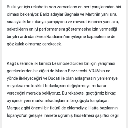
Bu iki yer için rekabetin son zamanların en sert yarışlarından biri
olması bekleniyor. Bariz adaylar Bagnaia ve Martin'in yanı sıra,
sırasıyla iki kez dünya şampiyonu ve mevcut ikincinin yanı sıra,
sakatlıkların en iyi performansını göstermesine izin vermediği
bir yılın ardından Enea Bastianini'nin iyileşme kapasitesine de
göz kulak olmamız gerekecek.
Kağıt üzerinde, iki kırmızı Desmosedici'den biri için yarışması
gerekenlerden bir diğeri de Marco Bezzecchi. VR46'nın ne
yönde ilerleyeceğini ve Ducati ile olan anlaşmasını yenilemeye
mi yoksa motosiklet tedarikçisini değiştirmeye mi karar
vereceğini merakla bekliyoruz. Bu rekabete, geçtiğimiz birkaç
ay içinde yeni marka arkadaşlarının birçoğuyla karşılaşan
Marquez gibi önemli bir figürü de eklemeliyiz. Hatta bazılarının
İspanyol'un gelişiyle ihanete uğramış hissetmesi şaşırtıcı değil.