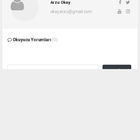
Arzu Okay
okayarzu@gmail.com
Okuyucu Yorumları
(0)
Gönder
Yorum yazarak Topluluk Kuralları’nı kabul etmiş bulunuyor ve a2teker.com
sitesine yaptığınız yorumunuzla ilgili doğrudan veya dolaylı tüm sorumluluğu
tek başınıza üstleniyorsunuz. Yazılan tüm yorumlardan site yönetimi hiçbir
şekilde sorumlu tutulamaz.
Anasayfa
Yeni Modeller