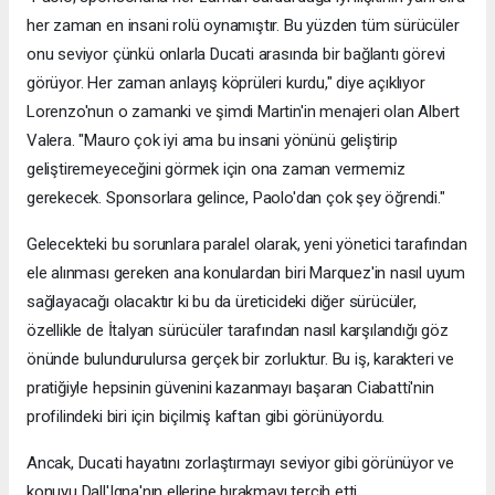
her zaman en insani rolü oynamıştır. Bu yüzden tüm sürücüler
onu seviyor çünkü onlarla Ducati arasında bir bağlantı görevi
görüyor. Her zaman anlayış köprüleri kurdu," diye açıklıyor
Lorenzo'nun o zamanki ve şimdi Martin'in menajeri olan Albert
Valera. "Mauro çok iyi ama bu insani yönünü geliştirip
geliştiremeyeceğini görmek için ona zaman vermemiz
gerekecek. Sponsorlara gelince, Paolo'dan çok şey öğrendi."
Gelecekteki bu sorunlara paralel olarak, yeni yönetici tarafından
ele alınması gereken ana konulardan biri Marquez'in nasıl uyum
sağlayacağı olacaktır ki bu da üreticideki diğer sürücüler,
özellikle de İtalyan sürücüler tarafından nasıl karşılandığı göz
önünde bulundurulursa gerçek bir zorluktur. Bu iş, karakteri ve
pratiğiyle hepsinin güvenini kazanmayı başaran Ciabatti'nin
profilindeki biri için biçilmiş kaftan gibi görünüyordu.
Ancak, Ducati hayatını zorlaştırmayı seviyor gibi görünüyor ve
konuyu Dall'Igna'nın ellerine bırakmayı tercih etti.