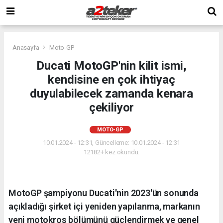
Anasayfa
Moto-GP
Ducati MotoGP'nin kilit ismi,
kendisine en çok ihtiyaç
duyulabilecek zamanda kenara
çekiliyor
MOTO-GP
10.01.2024 - 12:31, Güncelleme: 10.01.2024 - 12:31
12182+ kez okundu.
MotoGP şampiyonu Ducati'nin 2023'ün sonunda
açıkladığı şirket içi yeniden yapılanma, markanın
yeni motokros bölümünü güçlendirmek ve genel