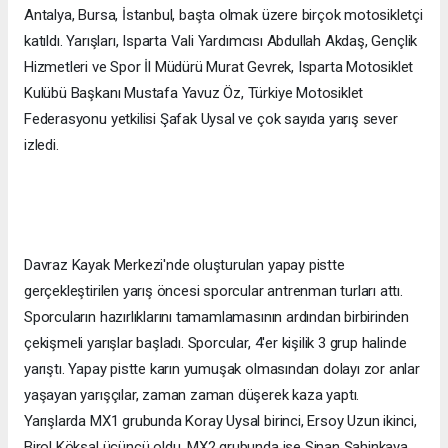
Antalya, Bursa, İstanbul, başta olmak üzere birçok motosikletçi
katıldı. Yarışları, Isparta Vali Yardımcısı Abdullah Akdaş, Gençlik
Hizmetleri ve Spor İl Müdürü Murat Gevrek, Isparta Motosiklet
Kulübü Başkanı Mustafa Yavuz Öz, Türkiye Motosiklet
Federasyonu yetkilisi Şafak Uysal ve çok sayıda yarış sever
izledi.
Davraz Kayak Merkezi'nde oluşturulan yapay pistte
gerçekleştirilen yarış öncesi sporcular antrenman turları attı.
Sporcuların hazırlıklarını tamamlamasının ardından birbirinden
çekişmeli yarışlar başladı. Sporcular, 4'er kişilik 3 grup halinde
yarıştı. Yapay pistte karın yumuşak olmasından dolayı zor anlar
yaşayan yarışçılar, zaman zaman düşerek kaza yaptı.
Yarışlarda MX1 grubunda Koray Uysal birinci, Ersoy Uzun ikinci,
Birol Köksal üçüncü oldu. MX2 grubunda ise Sinan Şahinkaya