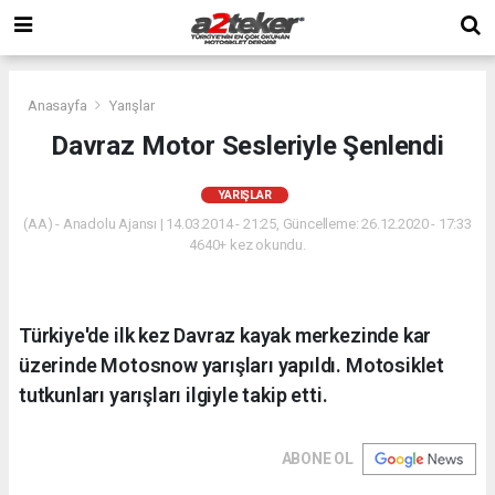
Anasayfa
Yarışlar
Davraz Motor Sesleriyle Şenlendi
YARIŞLAR
(AA) - Anadolu Ajansı | 14.03.2014 - 21:25, Güncelleme: 26.12.2020 - 17:33
4640+ kez okundu.
Türkiye'de ilk kez Davraz kayak merkezinde kar
üzerinde Motosnow yarışları yapıldı. Motosiklet
tutkunları yarışları ilgiyle takip etti.
ABONE OL