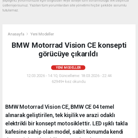
yaptığınız yorumunuzla ilgili doğrudan veya dolaylı tüm sorumluluğu tek başınıza
üstleniyorsunuz. Yazılan tüm yorumlardan site yönetimi hiçbir şekilde sorumlu
tutulamaz.
Anasayfa
Yeni Modeller
BMW Motorrad Vision CE konsepti
görücüye çıkarıldı
YENI MODELLER
12.03.2026 - 14:10, Güncelleme: 18.03.2026 - 22:44
62949+ kez okundu.
BMW Motorrad Vision CE, BMW CE 04 temel
alınarak geliştirilen, tek kişilik ve arazi odaklı
elektrikli bir konsept motosiklettir. LED ışıklı takla
kafesine sahip olan model, sabit konumda kendi