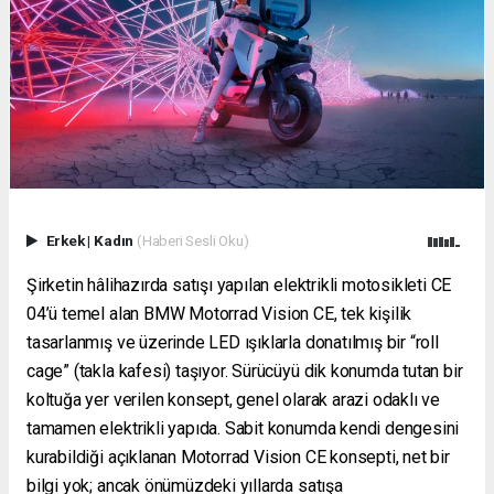
Erkek
|
Kadın
(Haberi Sesli Oku)
Şirketin hâlihazırda satışı yapılan elektrikli motosikleti CE
04’ü temel alan BMW Motorrad Vision CE, tek kişilik
tasarlanmış ve üzerinde LED ışıklarla donatılmış bir “roll
cage” (takla kafesi) taşıyor. Sürücüyü dik konumda tutan bir
koltuğa yer verilen konsept, genel olarak arazi odaklı ve
tamamen elektrikli yapıda. Sabit konumda kendi dengesini
kurabildiği açıklanan Motorrad Vision CE konsepti, net bir
bilgi yok; ancak önümüzdeki yıllarda satışa