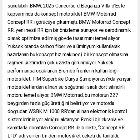
sunulabilir.BMW, 2025 Concorso d’Eleganza Villa d’Este
kapsamında da konsept motosiklet BMW Motorrad
Concept RR’ı görücüye çıkarmıştı. BMW Motorrad Concept
RR, yeni nesil RR için bir önizleme sunuyor ve aerodinamik
olarak optimize edilmiş gövde tasarımını temel alıyor.
Yüksek oranda karbon fiber ve alüminyum kullanılarak
hazırlanan bu konsept hız makinesi, bir konsept olmasına
rağmen üretimden çok uzakta görünmüyor. Yüksek
performansa odaklanan Brembo frenlerin kullanıldığı
motosiklet, FIM Superbike Dünya Şampiyonası’nda yarışan
motosikletlerden alınan su soğutmalı sıralı dört silindirli
motoru temel alıyor. BMW Motorrad, bu motorun 227
beygirden fazla güç ürettiğini belirtiyor ve motorda
doğrudan WSBK M 1000 RR’dan alınan elektronik kontrol
sistemlerinin yer aldığını aktarıyor. Renkli bir ekranla ve
kanatlarla donatılan Concept RR ile birlikte, “Concept RR
LTD” adı verilen bir deri motosiklet ceketi de tanıtıldı.