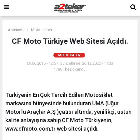
Anasayfa
Moto-Haber
CF Moto Türkiye Web Sitesi Açıldı.
MOTO-HABER
09.06.2015 - 12:57, Güncelleme: 26.12.2020 - 17:33
4780+ kez okundu.
Türkiyenin En Çok Tercih Edilen Motosiklet
markasına bünyesinde bulunduran UMA (Uğur
Motorlu Araçlar A.Ş.)çatısı altında, yenilikçi, üstün
kalite anlayışına sahip CF Moto Türkiyenin,
www.cfmoto.com.tr web sitesi açıldı.