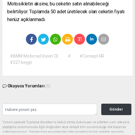
Motosikletin aksine, bu ceketin satın alınabileceği
belirtiliyor. Toplamda 50 adet üretilecek olan ceketin fiyatı
henüz açıklanmadı.
#BMW Motorrad Vision CE
#
#Concept RR
#227 beygir
Okuyucu Yorumları
(0)
Gönder
Yorum yazarak Topluluk Kuralları’nı kabul etmiş bulunuyor ve a2teker.com sitesine
yaptığınız yorumunuzla ilgili doğrudan veya dolaylı tüm sorumluluğu tek başınıza
üstleniyorsunuz. Yazılan tüm yorumlardan site yönetimi hiçbir şekilde sorumlu