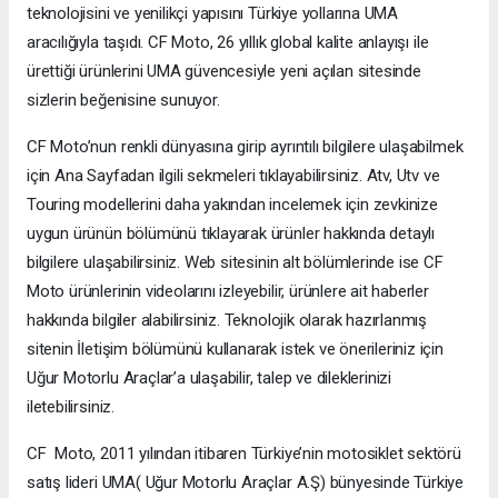
teknolojisini ve yenilikçi yapısını Türkiye yollarına UMA
aracılığıyla taşıdı. CF Moto, 26 yıllık global kalite anlayışı ile
ürettiği ürünlerini UMA güvencesiyle yeni açılan sitesinde
sizlerin beğenisine sunuyor.
CF Moto’nun renkli dünyasına girip ayrıntılı bilgilere ulaşabilmek
için Ana Sayfadan ilgili sekmeleri tıklayabilirsiniz. Atv, Utv ve
Touring modellerini daha yakından incelemek için zevkinize
uygun ürünün bölümünü tıklayarak ürünler hakkında detaylı
bilgilere ulaşabilirsiniz. Web sitesinin alt bölümlerinde ise CF
Moto ürünlerinin videolarını izleyebilir, ürünlere ait haberler
hakkında bilgiler alabilirsiniz. Teknolojik olarak hazırlanmış
sitenin İletişim bölümünü kullanarak istek ve önerileriniz için
Uğur Motorlu Araçlar’a ulaşabilir, talep ve dileklerinizi
iletebilirsiniz.
CF Moto, 2011 yılından itibaren Türkiye’nin motosiklet sektörü
satış lideri UMA( Uğur Motorlu Araçlar A.Ş) bünyesinde Türkiye