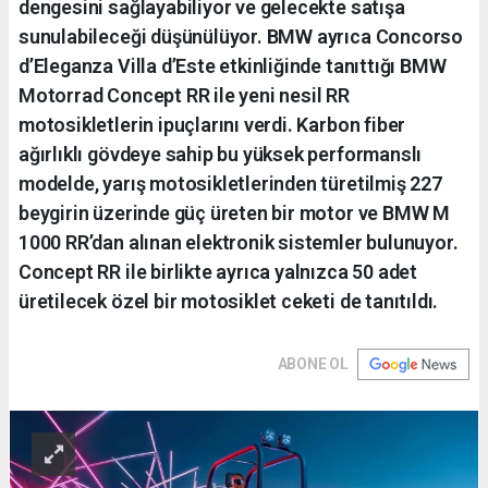
dengesini sağlayabiliyor ve gelecekte satışa
sunulabileceği düşünülüyor. BMW ayrıca Concorso
d’Eleganza Villa d’Este etkinliğinde tanıttığı BMW
Motorrad Concept RR ile yeni nesil RR
motosikletlerin ipuçlarını verdi. Karbon fiber
ağırlıklı gövdeye sahip bu yüksek performanslı
modelde, yarış motosikletlerinden türetilmiş 227
beygirin üzerinde güç üreten bir motor ve BMW M
1000 RR’dan alınan elektronik sistemler bulunuyor.
Concept RR ile birlikte ayrıca yalnızca 50 adet
üretilecek özel bir motosiklet ceketi de tanıtıldı.
ABONE OL