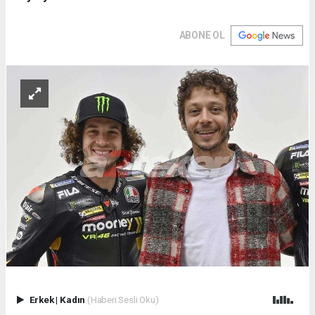
ABONE OL
Erkek
|
Kadın
(Haberi Sesli Oku)