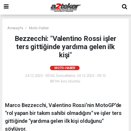
Anasayfa
Moto-Haber
Bezzecchi: "Valentino Rossi işler
ters gittiğinde yardıma gelen ilk
kişi"
MOTO-HABER
24.12.2023 - 09:00, Güncelleme: 24.12.2023 - 09:12
8016+ kez okundu.
Marco Bezzecchi, Valentino Rossi'nin MotoGP'de
"rol yapan bir takım sahibi olmadığını" ve işler ters
gittiğinde "yardıma gelen ilk kişi olduğunu"
söylüyor.