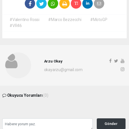
#Valentino Rossi
#Marco Bezzecchi
#MotoGP
#VR46
Arzu Okay
okayarzu@gmail.com
Okuyucu Yorumları
(0)
Gönder