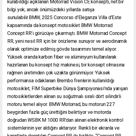
kurabildiği açıklanan Motorrad Vision CE konsepti, net bir
bilgi yok; ancak önümüzdeki yıllarda satışa
sunulabilir.BMW, 2025 Concorso d’Eleganza Villa d’Este
kapsamında da konsept motosiklet BMW Motorrad
Concept RR’ı görücüye çıkarmıştı. BMW Motorrad Concept
RR, yeni nesil RR için bir önizleme sunuyor ve aerodinamik
olarak optimize edilmiş gövde tasarımını temel alıyor.
Yüksek oranda karbon fiber ve alüminyum kullanılarak
hazırlanan bu konsept hız makinesi, bir konsept olmasına
rağmen üretimden çok uzakta görünmüyor. Yüksek
performansa odaklanan Brembo frenlerin kullanıldığı
motosiklet, FIM Superbike Dünya Şampiyonası’nda yarışan
motosikletlerden alınan su soğutmalı sıralı dört silindirli
motoru temel alıyor. BMW Motorrad, bu motorun 227
beygirden fazla güç ürettiğini belirtiyor ve motorda
doğrudan WSBK M 1000 RR’dan alınan elektronik kontrol
sistemlerinin yer aldığını aktarıyor. Renkli bir ekranla ve
kanatlarla donatılan Concept RR ile birlikte, “Concept RR