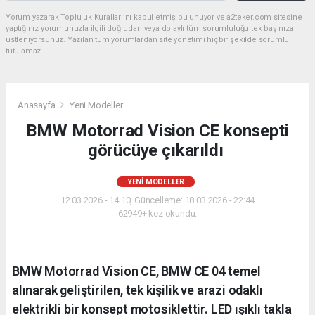
Yorum yazarak Topluluk Kuralları’nı kabul etmiş bulunuyor ve a2teker.com sitesine
yaptığınız yorumunuzla ilgili doğrudan veya dolaylı tüm sorumluluğu tek başınıza
üstleniyorsunuz. Yazılan tüm yorumlardan site yönetimi hiçbir şekilde sorumlu
tutulamaz.
Anasayfa
Yeni Modeller
BMW Motorrad Vision CE konsepti
görücüye çıkarıldı
YENI MODELLER
12.03.2026 - 14:10, Güncelleme: 18.03.2026 - 22:44
62949+ kez okundu.
BMW Motorrad Vision CE, BMW CE 04 temel
alınarak geliştirilen, tek kişilik ve arazi odaklı
elektrikli bir konsept motosiklettir. LED ışıklı takla