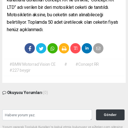
LTD” adı verilen bir deri motosiklet ceketi de tanıtıldı.
Motosikletin aksine, bu ceketin satın alınabileceği
belirtiliyor. Toplamda 50 adet üretilecek olan ceketin fiyatı
henüz açıklanmadı.
#BMW Motorrad Vision CE
#
#Concept RR
#227 beygir
Okuyucu Yorumları
(0)
Gönder
Yorum yazarak Topluluk Kuralları’nı kabul etmiş bulunuyor ve a2teker.com sitesine