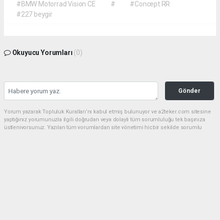
#BMW Motorrad Vision CE
#
#Concept RR
#227 beygir
Okuyucu Yorumları
(0)
Gönder
Yorum yazarak Topluluk Kuralları’nı kabul etmiş bulunuyor ve a2teker.com sitesine
yaptığınız yorumunuzla ilgili doğrudan veya dolaylı tüm sorumluluğu tek başınıza
üstleniyorsunuz. Yazılan tüm yorumlardan site yönetimi hiçbir şekilde sorumlu
tutulamaz.
haber paketi
haber scripti
haber yazılımı
Tüm hakları saklı tutulmaktadır.Copyright 2026©
Haber Yazılımı:
Web Aksiyon ®