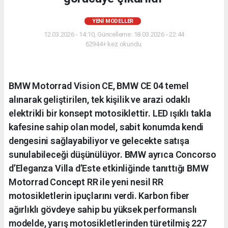
YENI MODELLER
12.03.2026 - 14:10, Güncelleme: 18.03.2026 - 22:44
62944+ kez okundu.
BMW Motorrad Vision CE, BMW CE 04 temel
alınarak geliştirilen, tek kişilik ve arazi odaklı
elektrikli bir konsept motosiklettir. LED ışıklı takla
kafesine sahip olan model, sabit konumda kendi
dengesini sağlayabiliyor ve gelecekte satışa
sunulabileceği düşünülüyor. BMW ayrıca Concorso
d’Eleganza Villa d’Este etkinliğinde tanıttığı BMW
Motorrad Concept RR ile yeni nesil RR
motosikletlerin ipuçlarını verdi. Karbon fiber
ağırlıklı gövdeye sahip bu yüksek performanslı
modelde, yarış motosikletlerinden türetilmiş 227