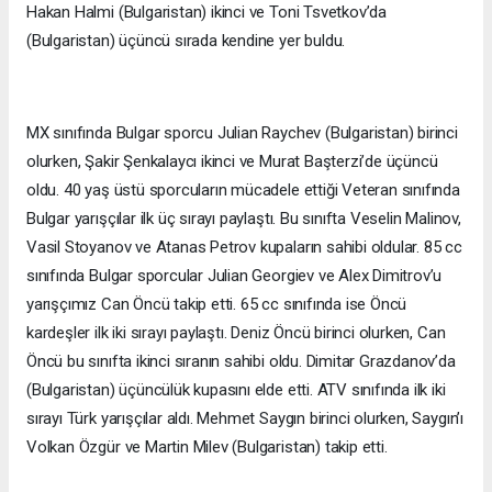
Hakan Halmi (Bulgaristan) ikinci ve Toni Tsvetkov’da
(Bulgaristan) üçüncü sırada kendine yer buldu.
MX sınıfında Bulgar sporcu Julian Raychev (Bulgaristan) birinci
olurken, Şakir Şenkalaycı ikinci ve Murat Başterzi’de üçüncü
oldu. 40 yaş üstü sporcuların mücadele ettiği Veteran sınıfında
Bulgar yarışçılar ilk üç sırayı paylaştı. Bu sınıfta Veselin Malinov,
Vasil Stoyanov ve Atanas Petrov kupaların sahibi oldular. 85 cc
sınıfında Bulgar sporcular Julian Georgiev ve Alex Dimitrov’u
yarışçımız Can Öncü takip etti. 65 cc sınıfında ise Öncü
kardeşler ilk iki sırayı paylaştı. Deniz Öncü birinci olurken, Can
Öncü bu sınıfta ikinci sıranın sahibi oldu. Dimitar Grazdanov’da
(Bulgaristan) üçüncülük kupasını elde etti. ATV sınıfında ilk iki
sırayı Türk yarışçılar aldı. Mehmet Saygın birinci olurken, Saygın’ı
Volkan Özgür ve Martin Milev (Bulgaristan) takip etti.