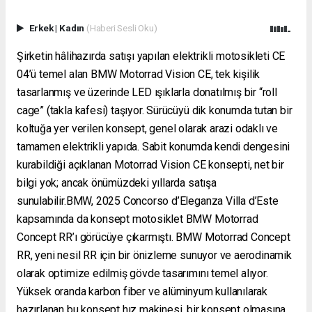
Erkek
|
Kadın
(Haberi Sesli Oku)
Şirketin hâlihazırda satışı yapılan elektrikli motosikleti CE
04’ü temel alan BMW Motorrad Vision CE, tek kişilik
tasarlanmış ve üzerinde LED ışıklarla donatılmış bir “roll
cage” (takla kafesi) taşıyor. Sürücüyü dik konumda tutan bir
koltuğa yer verilen konsept, genel olarak arazi odaklı ve
tamamen elektrikli yapıda. Sabit konumda kendi dengesini
kurabildiği açıklanan Motorrad Vision CE konsepti, net bir
bilgi yok; ancak önümüzdeki yıllarda satışa
sunulabilir.BMW, 2025 Concorso d’Eleganza Villa d’Este
kapsamında da konsept motosiklet BMW Motorrad
Concept RR’ı görücüye çıkarmıştı. BMW Motorrad Concept
RR, yeni nesil RR için bir önizleme sunuyor ve aerodinamik
olarak optimize edilmiş gövde tasarımını temel alıyor.
Yüksek oranda karbon fiber ve alüminyum kullanılarak
hazırlanan bu konsept hız makinesi, bir konsept olmasına