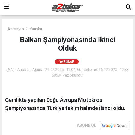
Anasayfa
Yarışlar
Balkan Şampiyonasında İkinci
Olduk
YARIŞLAR
(AA) - Anadolu Ajansı | 29.04.2015 - 12:04, Güncelleme: 26.12.2020 - 17:33
5853+ kez okundu.
Gemlikte yapılan Doğu Avrupa Motokros
Şampiyonasında Türkiye takım halinde ikinci oldu.
ABONE OL