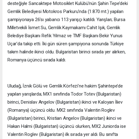
desteğiyle Sancaktepe Motosiklet Kulübü’nün Şahin Tepe’deki
Gemlik Belediyesi Motokros Parkuru’nda (1.870 mt.) yapılan
şampiyonaya 26’sı yabancı 113 yarışçı katıldı. Yarışları; Bursa
Milletvekili İsmet Su, Gemlik Kaymakamı Cahit Işık, Gemlik
Belediye Başkanı Refik Yılmaz ve TMF Başkanı Bekir Yunus
Uçar’da takip etti. İki gün süren şampiyona sonunda Türkiye
takım halinde ikinci oldu. Bulgaristan birinci sırada yer alırken,
Romanya üçüncü sırada kaldı.
Uludağ, İznik Gölü ve Gemlik Körfezi’ne hakim Şahintepe’de
yapılan yarışlarda; MX1 sınıfında Todor Totev (Bulgaristan)
birinci, Denislav Angelov (Bulgaristan) ikinci ve Kaloyan İliev
(Romanya) üçüncü oldu. MX2 sınıfında Valentin Roglev
(Bulgaristan) birinci, Kristian Angelov (Bulgaristan) ikinci ve
Hakan Halmi (Bulgaristan) üçüncü olurken, MX2 Juniorda ise
Valentin Roglev (Bulgaristan) ilk sırada yer aldı. Bu sınıfta