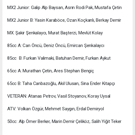
MX2 Junior: Galip Alp Baysan, Asrın Rodi Pak, Mustafa Çetin
MX2 Junior B: Yasin Karaböce, Ozan Koçkanlı, Berkay Demir
MX: Şakir Şenkalaycı, Murat Başterzi, Mevlüt Kolay
85cc A: Can Öncü, Deniz Öncü, Emircan Şenkalaycı
85cc B: Furkan Valimaki, Batuhan Demir, Furkan Aykut
65cc A: Murathan Çetin, Ares Stephan Bengiç
65cc B: Taha Canbazoğlu, Akil Ulusan, Sina Ender Kitapçı
VETERAN: Atanas Petrov, Vasil Stoyanov, Koray Uysal
ATV: Volkan Özgür, Mehmet Saygın, Erdal Demiryol
50cc: Alp Ömer Berker, Marin Demir Çeliköz, Salih Yiğit Teker