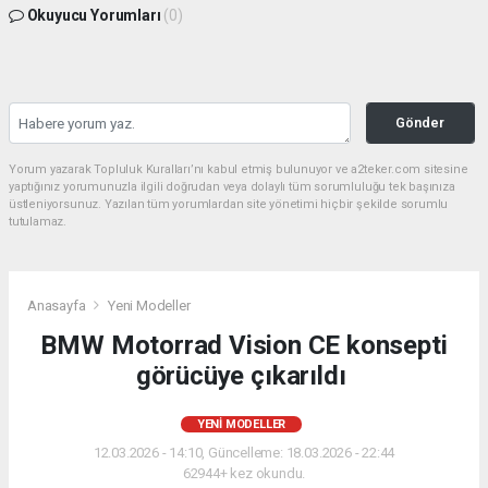
Okuyucu Yorumları
(0)
Gönder
Yorum yazarak Topluluk Kuralları’nı kabul etmiş bulunuyor ve a2teker.com sitesine
yaptığınız yorumunuzla ilgili doğrudan veya dolaylı tüm sorumluluğu tek başınıza
üstleniyorsunuz. Yazılan tüm yorumlardan site yönetimi hiçbir şekilde sorumlu
tutulamaz.
Anasayfa
Yeni Modeller
BMW Motorrad Vision CE konsepti
görücüye çıkarıldı
YENI MODELLER
12.03.2026 - 14:10, Güncelleme: 18.03.2026 - 22:44
62944+ kez okundu.