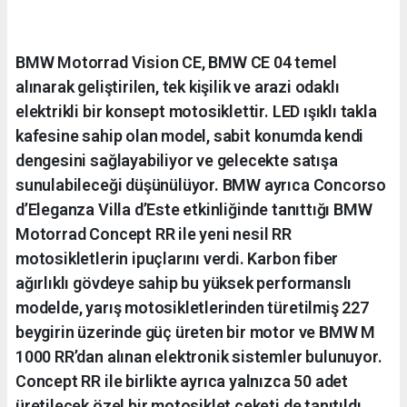
BMW Motorrad Vision CE, BMW CE 04 temel
alınarak geliştirilen, tek kişilik ve arazi odaklı
elektrikli bir konsept motosiklettir. LED ışıklı takla
kafesine sahip olan model, sabit konumda kendi
dengesini sağlayabiliyor ve gelecekte satışa
sunulabileceği düşünülüyor. BMW ayrıca Concorso
d’Eleganza Villa d’Este etkinliğinde tanıttığı BMW
Motorrad Concept RR ile yeni nesil RR
motosikletlerin ipuçlarını verdi. Karbon fiber
ağırlıklı gövdeye sahip bu yüksek performanslı
modelde, yarış motosikletlerinden türetilmiş 227
beygirin üzerinde güç üreten bir motor ve BMW M
1000 RR’dan alınan elektronik sistemler bulunuyor.
Concept RR ile birlikte ayrıca yalnızca 50 adet
üretilecek özel bir motosiklet ceketi de tanıtıldı.