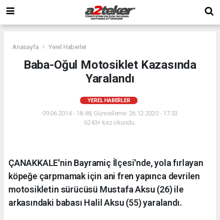
Anasayfa
Yerel Haberler
Baba-Oğul Motosiklet Kazasında
Yaralandı
YEREL HABERLER
09.06.2014 - 18:48, Güncelleme: 26.12.2020 - 17:33
6243+ kez okundu.
ÇANAKKALE'nin Bayramiç İlçesi'nde, yola fırlayan
köpeğe çarpmamak için ani fren yapınca devrilen
motosikletin sürücüsü Mustafa Aksu (26) ile
arkasındaki babası Halil Aksu (55) yaralandı.