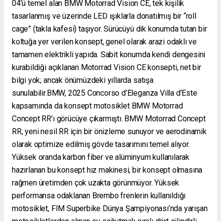
04’ü temel alan BMW Motorrad Vision CE, tek kişilik
tasarlanmış ve üzerinde LED ışıklarla donatılmış bir “roll
cage” (takla kafesi) taşıyor. Sürücüyü dik konumda tutan bir
koltuğa yer verilen konsept, genel olarak arazi odaklı ve
tamamen elektrikli yapıda. Sabit konumda kendi dengesini
kurabildiği açıklanan Motorrad Vision CE konsepti, net bir
bilgi yok; ancak önümüzdeki yıllarda satışa
sunulabilir.BMW, 2025 Concorso d’Eleganza Villa d’Este
kapsamında da konsept motosiklet BMW Motorrad
Concept RR’ı görücüye çıkarmıştı. BMW Motorrad Concept
RR, yeni nesil RR için bir önizleme sunuyor ve aerodinamik
olarak optimize edilmiş gövde tasarımını temel alıyor.
Yüksek oranda karbon fiber ve alüminyum kullanılarak
hazırlanan bu konsept hız makinesi, bir konsept olmasına
rağmen üretimden çok uzakta görünmüyor. Yüksek
performansa odaklanan Brembo frenlerin kullanıldığı
motosiklet, FIM Superbike Dünya Şampiyonası’nda yarışan