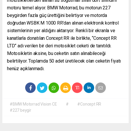
motosikletlerden alınan su soğutmalı sıralı dört silindirli
motoru temel alıyor. BMW Motorrad, bu motorun 227
beygirden fazla güç ürettiğini belirtiyor ve motorda
doğrudan WSBK M 1000 RR’dan alınan elektronik kontrol
sistemlerinin yer aldığını aktarıyor. Renkli bir ekranla ve
kanatlarla donatılan Concept RR ile birlikte, “Concept RR
LTD” adı verilen bir deri motosiklet ceketi de tanıtıldı.
Motosikletin aksine, bu ceketin satın alınabileceği
belirtiliyor. Toplamda 50 adet üretilecek olan ceketin fiyatı
henüz açıklanmadı.
#BMW Motorrad Vision CE
#
#Concept RR
#227 beygir