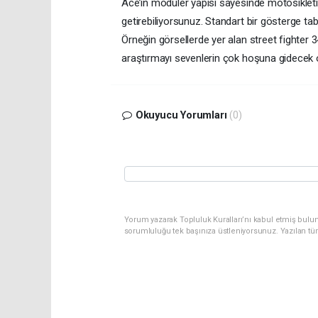
Ace’in modüler yapısı sayesinde motosikletini
getirebiliyorsunuz. Standart bir gösterge tab
Örneğin görsellerde yer alan street fighter 3
araştırmayı sevenlerin çok hoşuna gidecek ol
Okuyucu Yorumları
(0)
Yorum yazarak Topluluk Kuralları’nı kabul etmiş bulun
sorumluluğu tek başınıza üstleniyorsunuz. Yazılan tü