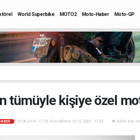
ktörel
World Superbike
MOTO2
Moto-Haber
Moto-GP
an tümüyle kişiye özel mo
30.06.2014 - 17:33, Güncelleme: 26.12.2020 - 17:33
6926+ kez ok
HABER