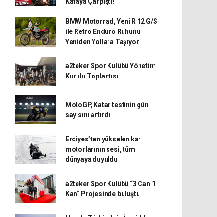
Kafaya Çarpıştı!
BMW Motorrad, Yeni R 12 G/S
ile Retro Enduro Ruhunu
Yeniden Yollara Taşıyor
a2teker Spor Kulübü Yönetim
Kurulu Toplantısı
MotoGP, Katar testinin gün
sayısını artırdı
Erciyes’ten yükselen kar
motorlarının sesi, tüm
dünyaya duyuldu
a2teker Spor Kulübü “3 Can 1
Kan” Projesinde buluştu