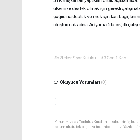
STK Başkanları yaptıkları ortak açıklamada,
ülkemize destek olmak için gerekli çalışmalar
çağrısına destek vermek için kan bağışlarım
oluşturmak adına Adıyaman’da çeşitli çalışmal
#a2teker Spor Kulübü
#3 Can 1 Kan
Okuyucu Yorumları
(0)
Yorum yazarak Topluluk Kuralları’nı kabul etmiş bulun
sorumluluğu tek başınıza üstleniyorsunuz. Yazılan tü