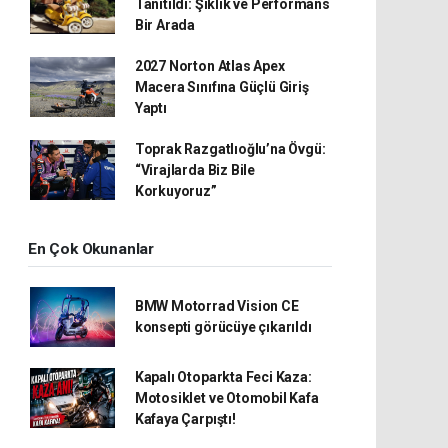
Tanıtıldı: Şıklık ve Performans
Bir Arada
2027 Norton Atlas Apex
Macera Sınıfına Güçlü Giriş
Yaptı
Toprak Razgatlıoğlu’na Övgü:
“Virajlarda Biz Bile
Korkuyoruz”
En Çok Okunanlar
BMW Motorrad Vision CE
konsepti görücüye çıkarıldı
Kapalı Otoparkta Feci Kaza:
Motosiklet ve Otomobil Kafa
Kafaya Çarpıştı!