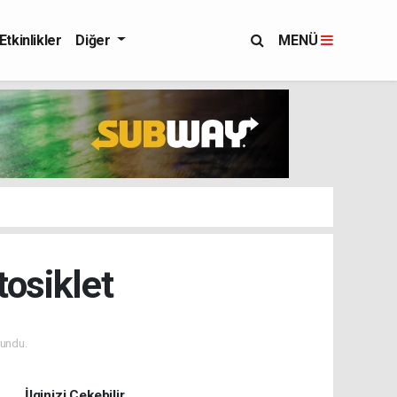
Etkinlikler
Diğer
MENÜ
tosiklet
undu.
İlginizi Çekebilir