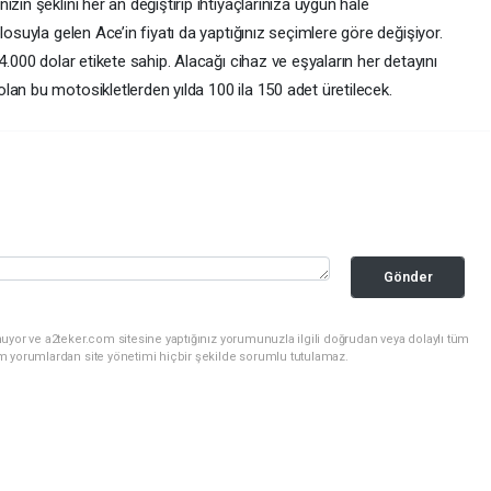
zin şeklini her an değiştirip ihtiyaçlarınıza uygun hale
losuyla gelen Ace’in fiyatı da yaptığınız seçimlere göre değişiyor.
4.000 dolar etikete sahip. Alacağı cihaz ve eşyaların her detayını
an bu motosikletlerden yılda 100 ila 150 adet üretilecek.
Gönder
uyor ve a2teker.com sitesine yaptığınız yorumunuzla ilgili doğrudan veya dolaylı tüm
m yorumlardan site yönetimi hiçbir şekilde sorumlu tutulamaz.