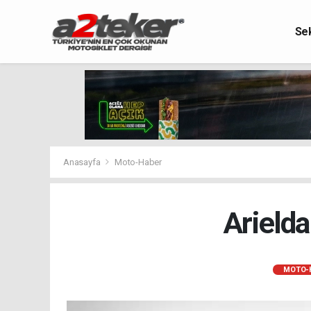
Se
Anasayfa
Moto-Haber
Arield
MOTO-