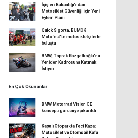
İçişleri Bakanlığı’ndan
Motosiklet Güvenliği İçin Yeni
Eylem Planı
Quick Sigorta, BUMOK
Motofest’te motosikletçilerle
buluştu
BMW, Toprak Razgatlıoğlu’nu
Yeniden Kadrosuna Katmak
İstiyor
En Çok Okunanlar
BMW Motorrad Vision CE
konsepti görücüye çıkarıldı
Kapalı Otoparkta Feci Kaza:
Motosiklet ve Otomobil Kafa