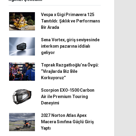
Vespa x Gigi Primavera 125
Tanıtıldı: Şıklık ve Performans
Bir Arada
Sena Vortex, giriş seviyesinde
interkom pazarına iddialı
geliyor
Toprak Razgatlıoğlu’na Övgü:
“Virajlarda Biz Bile
Korkuyoruz”
Scorpion EXO-1500 Carbon
Air ile Premium Touring
Deneyimi
2027 Norton Atlas Apex
Macera Sınıfına Güçlü Giriş
Yaptı