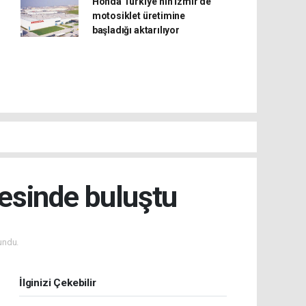
Honda Türkiye’nin İzmir’de
motosiklet üretimine
başladığı aktarılıyor
esinde buluştu
undu.
İlginizi Çekebilir