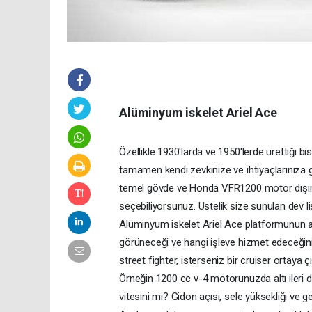
Alüminyum iskelet Ariel Ace
Özellikle 1930′larda ve 1950′lerde ürettiği bis
tamamen kendi zevkinize ve ihtiyaçlarınıza g
temel gövde ve Honda VFR1200 motor dışınd
seçebiliyorsunuz. Üstelik size sunulan dev li
Alüminyum iskelet Ariel Ace platformunun a
görüneceği ve hangi işleve hizmet edeceğini
street fighter, isterseniz bir cruiser ortaya çı
Örneğin 1200 cc v-4 motorunuzda altı ileri d
vitesini mi? Gidon açısı, sele yüksekliği ve 