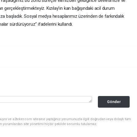
 “Yaşadığımız bu zorlu süreçte elimizden geldiğince devletimize ve
ı gerçekleştirmekteyiz. Kızılay’ın kan bağışındaki acil durum
ıza başladık. Sosyal medya hesaplarımız üzerinden de farkındalık
ar sürdürüyoruz’’ ifadelerini kullandı.
Gönder
uyor ve a2teker.com sitesine yaptığınız yorumunuzla ilgili doğrudan veya dolaylı tüm
m yorumlardan site yönetimi hiçbir şekilde sorumlu tutulamaz.