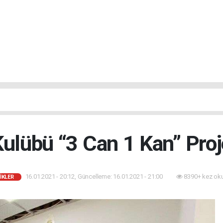
Kulübü “3 Can 1 Kan” Proj
16.01.2021 - 20:12, Güncelleme: 16.01.2021 - 21:00
8390+ kez ok
IKLER