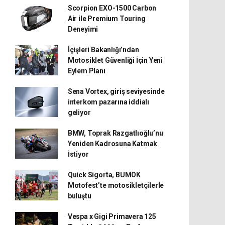
Scorpion EXO-1500 Carbon
Air ile Premium Touring
Deneyimi
İçişleri Bakanlığı’ndan
Motosiklet Güvenliği İçin Yeni
Eylem Planı
Sena Vortex, giriş seviyesinde
interkom pazarına iddialı
geliyor
BMW, Toprak Razgatlıoğlu’nu
Yeniden Kadrosuna Katmak
İstiyor
Quick Sigorta, BUMOK
Motofest’te motosikletçilerle
buluştu
Vespa x Gigi Primavera 125