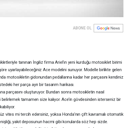
ABONE OL
ikletleriyle tanınan İngiliz firma Ariel‘ın yeni kurduğu motosiklet birimi
öre uyarlayabileceğiniz Ace modelini sunuyor. Modelle birlikte gelen
a motosikletin gidonundan pedallarına kadar her parçasını kendiniz
stedeki her parça ayrı bir tasarım harikası.
na parçasını oluşturuyor. Bundan sonra motosikletin nasıl
 belirlemek tamamen size kalıyor. Ace’in gövdesinden isterseniz bir
kabiliyor.
üz vites mi tercih edersiniz, yoksa Honda’nın çift kavramalı otomatik
genişliği, yakıt deposunun hacmi gibi konularda söz hep sizde.