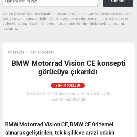
Gönder
Yorum yazarak Topluluk Kuralları’nı kabul etmiş bulunuyor ve a2teker.com sitesine
yaptığınız yorumunuzla ilgili doğrudan veya dolaylı tüm sorumluluğu tek başınıza
üstleniyorsunuz. Yazılan tüm yorumlardan site yönetimi hiçbir şekilde sorumlu
tutulamaz.
Anasayfa
Yeni Modeller
BMW Motorrad Vision CE konsepti
görücüye çıkarıldı
YENI MODELLER
12.03.2026 - 14:10, Güncelleme: 18.03.2026 - 22:44
62948+ kez okundu.
BMW Motorrad Vision CE, BMW CE 04 temel
alınarak geliştirilen, tek kişilik ve arazi odaklı