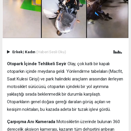
Erkek
|
Kadın
(Haberi Sesli Oku)
Otopark İçinde Tehlikeli Seyir
Olay, çok katlı bir kapalı
otoparkın içinde meydana geldi. Yönlendirme tabelaları (Macfit,
Saat Kulesi Girişi) ve park halindeki araçların arasından ilerleyen
motosiklet sürücüsü, otoparkın içindeki bir yol ayrımına
yaklaştığı sırada beklenmedik bir durumla karşılaştı.
Otoparkların genel doğası gereği daralan görüş açıları ve
kesişim noktaları, bu kazada adeta bir tuzak işlevi gördü.
Çarpışma Anı Kamerada
Motosikletin üzerinde bulunan 360
derecelik aksiyon kamerası, kazanın tüm dehşetini anbean