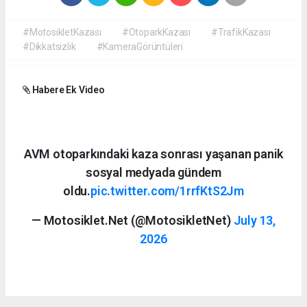
#MotosikletKazası
#OtoparkKazası
#TrafikKazası
#Dikkatsizlik
#KameraGörüntüleri
Habere Ek Video
AVM otoparkındaki kaza sonrası yaşanan panik
sosyal medyada gündem
oldu.
pic.twitter.com/1rrfKtS2Jm
— Motosiklet.Net (@MotosikletNet)
July 13,
2026