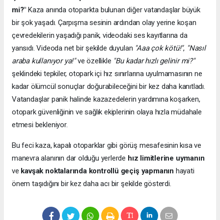
mi?"
Kaza anında otoparkta bulunan diğer vatandaşlar büyük
bir şok yaşadı. Çarpışma sesinin ardından olay yerine koşan
çevredekilerin yaşadığı panik, videodaki ses kayıtlarına da
yansıdı. Videoda net bir şekilde duyulan
"Aaa çok kötü!"
,
"Nasıl
araba kullanıyor ya!"
ve özellikle
"Bu kadar hızlı gelinir mi?"
şeklindeki tepkiler, otopark içi hız sınırlarına uyulmamasının ne
kadar ölümcül sonuçlar doğurabileceğini bir kez daha kanıtladı.
Vatandaşlar panik halinde kazazedelerin yardımına koşarken,
otopark güvenliğinin ve sağlık ekiplerinin olaya hızla müdahale
etmesi bekleniyor.
Bu feci kaza, kapalı otoparklar gibi görüş mesafesinin kısa ve
manevra alanının dar olduğu yerlerde
hız limitlerine uymanın
ve
kavşak noktalarında kontrollü geçiş yapmanın
hayati
önem taşıdığını bir kez daha acı bir şekilde gösterdi.