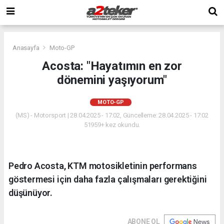
Anasayfa
Moto-GP
Acosta: "Hayatımın en zor
dönemini yaşıyorum"
MOTO-GP
(MS) - Motorsport | 28.04.2025 - 17:02, Güncelleme: 28.04.2025 - 17:02
51959+ kez okundu.
Pedro Acosta, KTM motosikletinin performans
göstermesi için daha fazla çalışmaları gerektiğini
düşünüyor.
ABONE OL