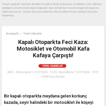
Yorum yazarak Topluluk Kuralları’nı kabul etmiş bulunuyor ve a2teker.com sitesine
yaptığınız yorumunuzla ilgili doğrudan veya dolaylı tüm sorumluluğu tek başınıza
üstleniyorsunuz. Yazılan tüm yorumlardan site yönetimi hiçbir şekilde sorumlu
tutulamaz.
Anasayfa
Yerel Haberler
Kapalı Otoparkta Feci Kaza:
Motosiklet ve Otomobil Kafa
Kafaya Çarpıştı!
YEREL HABERLER
(MS) - Motorsport | 14.07.2026 - 12:33, Güncelleme: 15.07.2026 - 10:01
13994 kez okundu.
Bir kapalı otoparkta meydana gelen korkunç
kazada, seyir halindeki bir motosiklet ile köşeyi