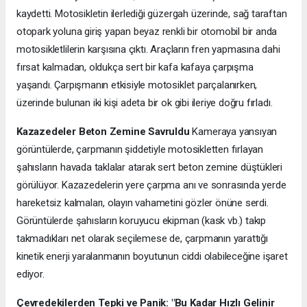
kaydetti. Motosikletin ilerlediği güzergah üzerinde, sağ taraftan
otopark yoluna giriş yapan beyaz renkli bir otomobil bir anda
motosikletlilerin karşısına çıktı. Araçların fren yapmasına dahi
fırsat kalmadan, oldukça sert bir kafa kafaya çarpışma
yaşandı. Çarpışmanın etkisiyle motosiklet parçalanırken,
üzerinde bulunan iki kişi adeta bir ok gibi ileriye doğru fırladı.
Kazazedeler Beton Zemine Savruldu
Kameraya yansıyan
görüntülerde, çarpmanın şiddetiyle motosikletten fırlayan
şahısların havada taklalar atarak sert beton zemine düştükleri
görülüyor. Kazazedelerin yere çarpma anı ve sonrasında yerde
hareketsiz kalmaları, olayın vahametini gözler önüne serdi.
Görüntülerde şahısların koruyucu ekipman (kask vb.) takıp
takmadıkları net olarak seçilemese de, çarpmanın yarattığı
kinetik enerji yaralanmanın boyutunun ciddi olabileceğine işaret
ediyor.
Çevredekilerden Tepki ve Panik: "Bu Kadar Hızlı Gelinir