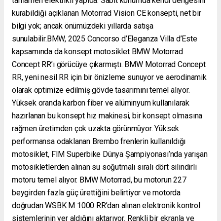
tamamen elektrikli yapıda. Sabit konumda kendi dengesini
kurabildiği açıklanan Motorrad Vision CE konsepti, net bir
bilgi yok; ancak önümüzdeki yıllarda satışa
sunulabilir.BMW, 2025 Concorso d’Eleganza Villa d’Este
kapsamında da konsept motosiklet BMW Motorrad
Concept RR’ı görücüye çıkarmıştı. BMW Motorrad Concept
RR, yeni nesil RR için bir önizleme sunuyor ve aerodinamik
olarak optimize edilmiş gövde tasarımını temel alıyor.
Yüksek oranda karbon fiber ve alüminyum kullanılarak
hazırlanan bu konsept hız makinesi, bir konsept olmasına
rağmen üretimden çok uzakta görünmüyor. Yüksek
performansa odaklanan Brembo frenlerin kullanıldığı
motosiklet, FIM Superbike Dünya Şampiyonası’nda yarışan
motosikletlerden alınan su soğutmalı sıralı dört silindirli
motoru temel alıyor. BMW Motorrad, bu motorun 227
beygirden fazla güç ürettiğini belirtiyor ve motorda
doğrudan WSBK M 1000 RR’dan alınan elektronik kontrol
sistemlerinin yer aldığını aktarıyor. Renkli bir ekranla ve