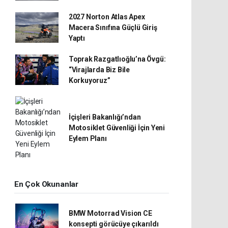
2027 Norton Atlas Apex
Macera Sınıfına Güçlü Giriş
Yaptı
Toprak Razgatlıoğlu’na Övgü:
“Virajlarda Biz Bile
Korkuyoruz”
İçişleri Bakanlığı’ndan
Motosiklet Güvenliği İçin Yeni
Eylem Planı
En Çok Okunanlar
BMW Motorrad Vision CE
konsepti görücüye çıkarıldı