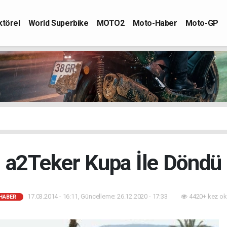
ktörel
World Superbike
MOTO2
Moto-Haber
Moto-GP
a2Teker Kupa İle Döndü
17.03.2014 - 16:11, Güncelleme: 26.12.2020 - 17:33
4420+ kez ok
HABER