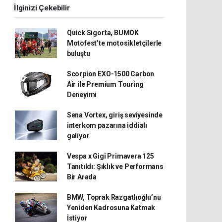
İlginizi Çekebilir
Quick Sigorta, BUMOK
Motofest’te motosikletçilerle
buluştu
Scorpion EXO-1500 Carbon
Air ile Premium Touring
Deneyimi
Sena Vortex, giriş seviyesinde
interkom pazarına iddialı
geliyor
Vespa x Gigi Primavera 125
Tanıtıldı: Şıklık ve Performans
Bir Arada
BMW, Toprak Razgatlıoğlu’nu
Yeniden Kadrosuna Katmak
İstiyor