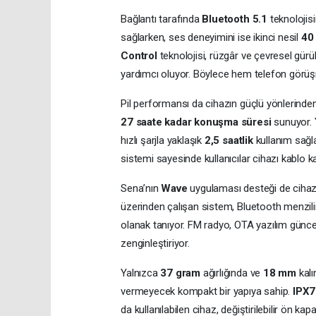
Bağlantı tarafında
Bluetooth 5.1
teknolojisi
sağlarken, ses deneyimini ise ikinci nesil
40
Control
teknolojisi, rüzgâr ve çevresel gür
yardımcı oluyor. Böylece hem telefon görüşm
Pil performansı da cihazın güçlü yönlerinden 
27 saate kadar konuşma süresi
sunuyor. Y
hızlı şarjla yaklaşık
2,5 saatlik
kullanım sağla
sistemi sayesinde kullanıcılar cihazı kablo 
Sena’nın
Wave
uygulaması desteği de cihazın 
üzerinden çalışan sistem, Bluetooth menzili
olanak tanıyor. FM radyo, OTA yazılım güncel
zenginleştiriyor.
Yalnızca
37 gram
ağırlığında ve
18 mm
kalı
vermeyecek kompakt bir yapıya sahip.
IPX7
da kullanılabilen cihaz, değiştirilebilir ön kap