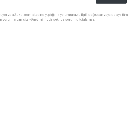
uyor ve a2teker.com sitesine yaptığınız yorumunuzla ilgili doğrudan veya dolaylı tüm
m yorumlardan site yönetimi hiçbir şekilde sorumlu tutulamaz.