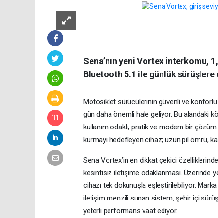
Sena’nın yeni Vortex interkomu, 1,
Bluetooth 5.1 ile günlük sürüşlere
Motosiklet sürücülerinin güvenli ve konforl
gün daha önemli hale geliyor. Bu alandaki k
kullanım odaklı, pratik ve modern bir çözüm su
kurmayı hedefleyen cihaz; uzun pil ömrü, kabl
Sena Vortex’in en dikkat çekici özelliklerinde
kesintisiz iletişime odaklanması. Üzerinde y
cihazı tek dokunuşla eşleştirilebiliyor. Mark
iletişim menzili sunan sistem, şehir içi sü
yeterli performans vaat ediyor.