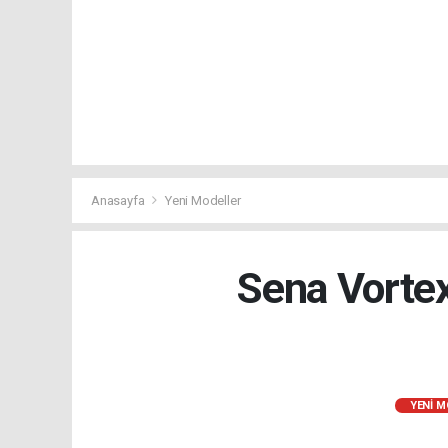
Anasayfa
Yeni Modeller
Sena Vortex
YENI M