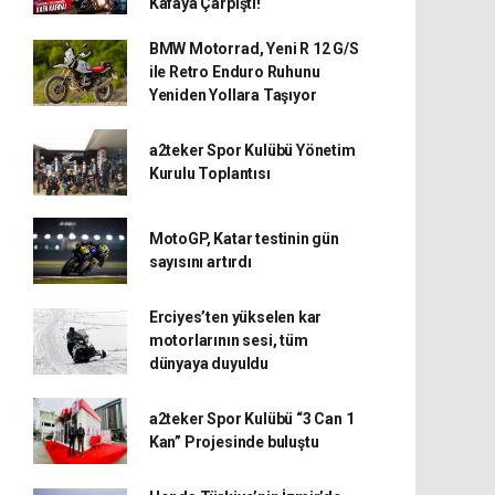
Kafaya Çarpıştı!
BMW Motorrad, Yeni R 12 G/S
ile Retro Enduro Ruhunu
Yeniden Yollara Taşıyor
a2teker Spor Kulübü Yönetim
Kurulu Toplantısı
MotoGP, Katar testinin gün
sayısını artırdı
Erciyes’ten yükselen kar
motorlarının sesi, tüm
dünyaya duyuldu
a2teker Spor Kulübü “3 Can 1
Kan” Projesinde buluştu