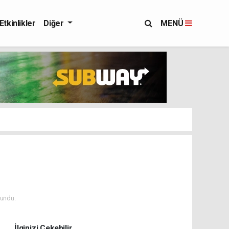
Etkinlikler
Diğer
MENÜ
undu.
İlginizi Çekebilir