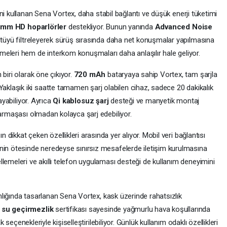
ni kullanan Sena Vortex, daha stabil bağlantı ve düşük enerji tüketimi
 mm HD hoparlörler
destekliyor. Bunun yanında
Advanced Noise
ültüyü filtreleyerek sürüş sırasında daha net konuşmalar yapılmasına
eleri hem de interkom konuşmaları daha anlaşılır hale geliyor.
biri olarak öne çıkıyor.
720 mAh
bataryaya sahip Vortex, tam şarjla
aklaşık iki saatte tamamen şarj olabilen cihaz, sadece 20 dakikalık
yabiliyor. Ayrıca
Qi kablosuz şarj
desteği ve manyetik montaj
karmaşası olmadan kolayca şarj edebiliyor.
dikkat çeken özellikleri arasında yer alıyor. Mobil veri bağlantısı
nin ötesinde neredeyse sınırsız mesafelerde iletişim kurulmasına
lemeleri ve akıllı telefon uygulaması desteği de kullanım deneyimini
nlığında tasarlanan Sena Vortex, kask üzerinde rahatsızlık
 su geçirmezlik
sertifikası sayesinde yağmurlu hava koşullarında
ak seçenekleriyle kişiselleştirilebiliyor. Günlük kullanım odaklı özellikleri