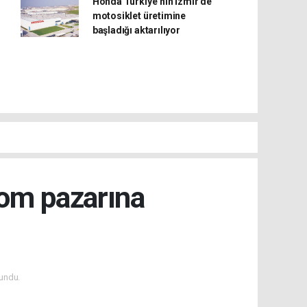
Honda Türkiye’nin İzmir’de
motosiklet üretimine
başladığı aktarılıyor
kom pazarına
undu.