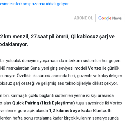
ABONE OL
2 km menzil, 27 saat pil ömrü, Qi kablosuz şarj ve
 odaklanıyor.
u bir yolculuk deneyimi yaşamasında interkom sistemleri her geçen
öklü markalardan Sena, yeni giriş seviyesi modeli
Vortex
ile günlük
nuyor. Özellikle iki sürücü arasında hızlı, güvenilir ve kolay iletişim
osuz şarj desteği ve gelişmiş ses teknolojileriyle dikkat çekiyor.
n biri, karmaşık çoklu bağlantı sistemleri yerine iki kişi arasında
er alan
Quick Pairing (Hızlı Eşleştirme)
tuşu sayesinde iki Vortex
a verilerine göre açık alanda
1,2 kilometreye kadar
Bluetooth
rüşlerden hafta sonu rotalarına kadar birçok kullanım senaryosunda