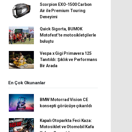
Scorpion EXO-1500 Carbon
Air ile Premium Touring
Deneyimi
Quick Sigorta, BUMOK
Motofest’te motosikletçilerle
buluştu
Vespa x Gigi Primavera 125
Tanıtıldı: Şıklık ve Performans
Bir Arada
En Çok Okunanlar
BMW Motorrad Vision CE
konsepti görücüye çıkarıldı
Kapalı Otoparkta Feci Kaza:
Motosiklet ve Otomobil Kafa