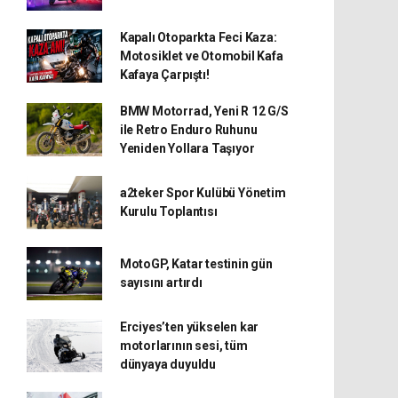
Kapalı Otoparkta Feci Kaza:
Motosiklet ve Otomobil Kafa
Kafaya Çarpıştı!
BMW Motorrad, Yeni R 12 G/S
ile Retro Enduro Ruhunu
Yeniden Yollara Taşıyor
a2teker Spor Kulübü Yönetim
Kurulu Toplantısı
MotoGP, Katar testinin gün
sayısını artırdı
Erciyes’ten yükselen kar
motorlarının sesi, tüm
dünyaya duyuldu